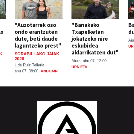
"Auzotarrek oso
"Banakako
Ba
ko
ondo erantzuten
Txapelketan
d
dute, beti daude
jokatzeko nire
Aiu
laguntzeko prest"
eskubidea
UR
aldarrikatzen dut"
K
SORABILLAKO JAIAK
2026
Aiurri
abu 07, 12:00
Lide Ruiz Telleria
URNIETA
abu 07, 08:00
ANDOAIN