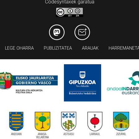
Codesyntaxek garatua
LEGE OHARRA
PUBLIZITATEA
ARAUAK
HARREMANET