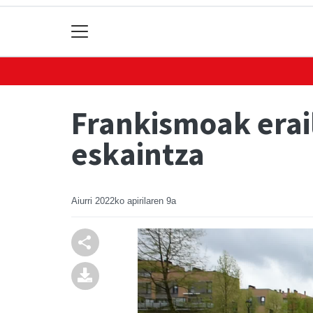
Frankismoak erai
eskaintza
Aiurri
2022ko apirilaren 9a