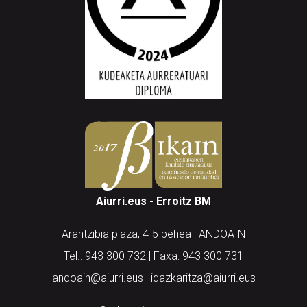
Aiurri.eus - Erroitz BM
Arantzibia plaza, 4-5 behea | ANDOAIN
Tel.: 943 300 732 | Faxa: 943 300 731
andoain@aiurri.eus | idazkaritza@aiurri.eus