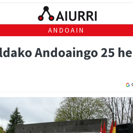
ANDOAIN
ldako Andoaingo 25 her