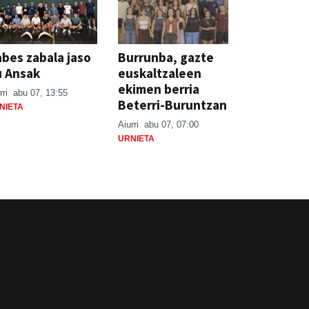
bes zabala jaso
Burrunba, gazte
u Ansak
euskaltzaleen
ekimen berria
rri
abu 07, 13:55
Beterri-Buruntzan
NIETA
Aiurri
abu 07, 07:00
URNIETA