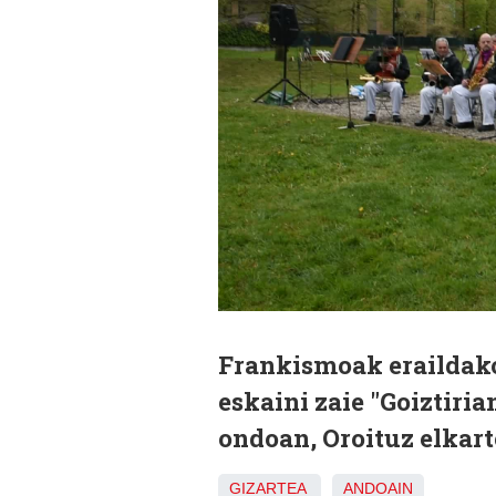
Frankismoak eraildako
eskaini zaie "Goiztiri
ondoan, Oroituz elkart
GIZARTEA
ANDOAIN