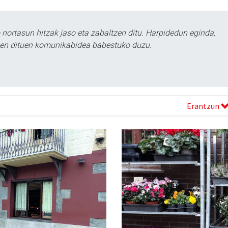
ortasun hitzak jaso eta zabaltzen ditu. Harpidedun eginda,
tzen dituen komunikabidea babestuko duzu.
Erantzun