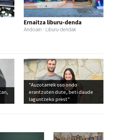
Ernaitza liburu-denda
Andoain
- Liburu-dendak
"Auzotarrek oso ondo
tan,
erantzuten dute, beti daude
laguntzeko prest"