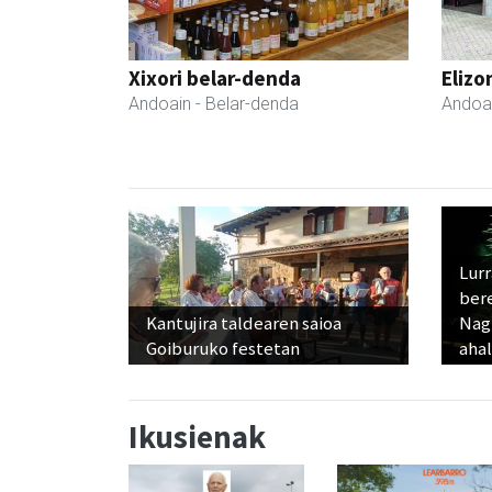
Xixori belar-denda
Elizo
Andoain
- Belar-denda
Andoa
Lur
ber
Kantujira taldearen saioa
Nagu
Goiburuko festetan
ahal
Ikusienak