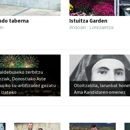
ndo taberna
Istuitza Garden
in
-
Andoain
- Lorezaintza
raldebuseko zerbitzu
eziak, Donostiako Aste
siko su-artifizialez gozatu
Otoitzaldia, larunbat hone
 izateko
Ama Kandidaren omenez