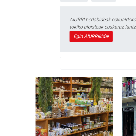
AIURRI hedabideak eskualdeko n
tokiko albisteak euskaraz lan
Egin AIURRIkide!