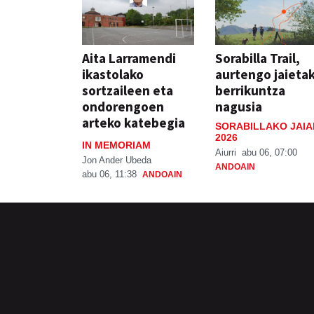
Aita Larramendi
Sorabilla Trail,
ikastolako
aurtengo jaieta
sortzaileen eta
berrikuntza
ondorengoen
nagusia
arteko katebegia
SORABILLAKO JAIA
2026
IN MEMORIAM
Aiurri
abu 06, 07:00
Jon Ander Ubeda
ANDOAIN
abu 06, 11:38
ANDOAIN