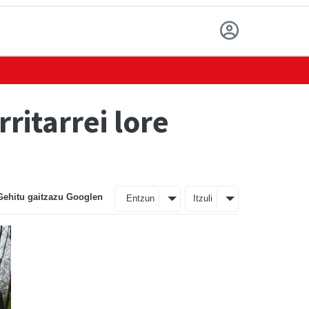
ritarrei lore
Gehitu gaitzazu Googlen
Entzun
Itzuli