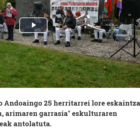
 Andoaingo 25 herritarrei lore eskaintz
an, arimaren garrasia" eskulturaren
eak antolatuta.