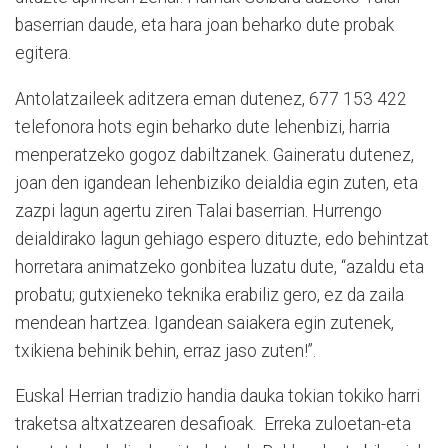
baserrian daude, eta hara joan beharko dute probak
egitera.
Antolatzaileek aditzera eman dutenez, 677 153 422
telefonora hots egin beharko dute lehenbizi, harria
menperatzeko gogoz dabiltzanek. Gaineratu dutenez,
joan den igandean lehenbiziko deialdia egin zuten, eta
zazpi lagun agertu ziren Talai baserrian. Hurrengo
deialdirako lagun gehiago espero dituzte, edo behintzat
horretara animatzeko gonbitea luzatu dute, “azaldu eta
probatu; gutxieneko teknika erabiliz gero, ez da zaila
mendean hartzea. Igandean saiakera egin zutenek,
txikiena behinik behin, erraz jaso zuten!”.
Euskal Herrian tradizio handia dauka tokian tokiko harri
traketsa altxatzearen desafioak.
Erreka zuloetan-eta