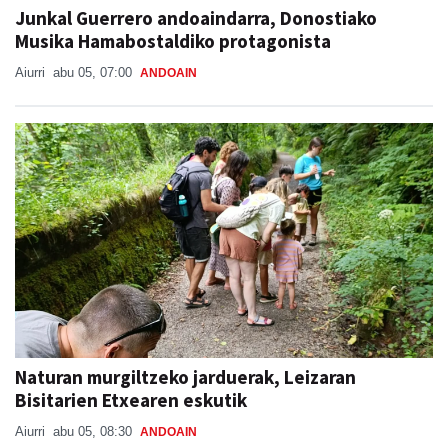
Junkal Guerrero andoaindarra, Donostiako
Musika Hamabostaldiko protagonista
Aiurri
abu 05, 07:00
ANDOAIN
Naturan murgiltzeko jarduerak, Leizaran
Bisitarien Etxearen eskutik
Aiurri
abu 05, 08:30
ANDOAIN