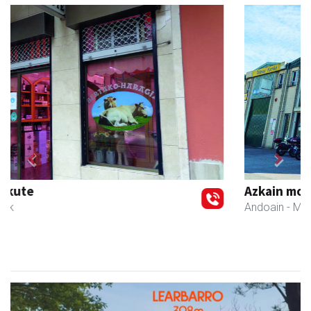
Previous
Next
Azkain motoak
Andoain
- Motor dendak