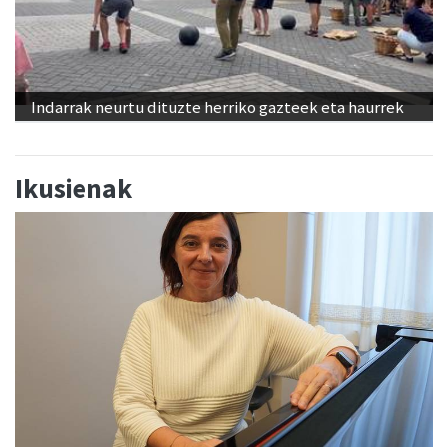
Indarrak neurtu dituzte herriko gazteek eta haurrek
Ikusienak