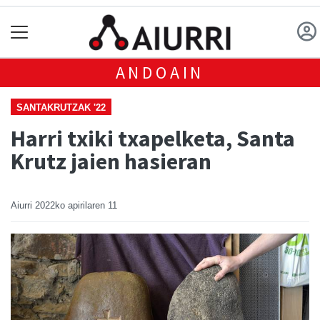
ANDOAIN
SANTAKRUTZAK '22
Harri txiki txapelketa, Santa
Krutz jaien hasieran
Aiurri
2022ko apirilaren 11