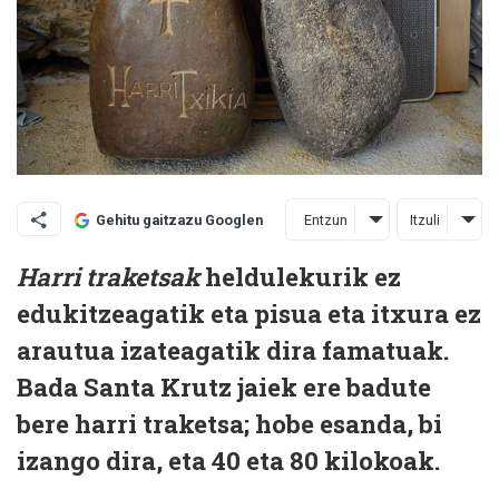
Entzun
Itzuli
Gehitu gaitzazu Googlen
Harri traketsak
heldulekurik ez
edukitzeagatik eta pisua eta itxura ez
arautua izateagatik dira famatuak.
Bada Santa Krutz jaiek ere badute
bere harri traketsa; hobe esanda, bi
izango dira, eta 40 eta 80 kilokoak.