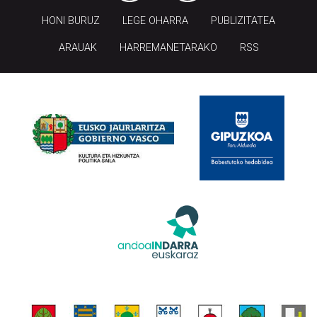
HONI BURUZ
LEGE OHARRA
PUBLIZITATEA
ARAUAK
HARREMANETARAKO
RSS