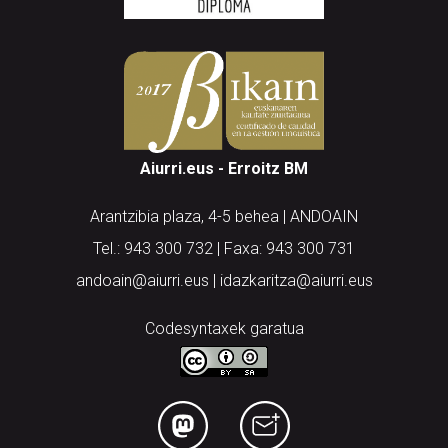
Aiurri.eus - Erroitz BM
Arantzibia plaza, 4-5 behea | ANDOAIN
Tel.: 943 300 732 | Faxa: 943 300 731
andoain@aiurri.eus | idazkaritza@aiurri.eus
Codesyntaxek garatua