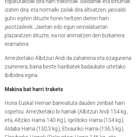
topatutakoak dira harri traketsak. Baldarrak eta bihurriak
izaten dira, eta normalki zailak dira altxatzen; jasoaldi
gutxi egiten dituzte horiei heltzen dieten harri
jasotzaileek. Jaietan edo egun seinalatuetan
plazaratzen dituzte, ea nor animatzen den bizkarrera
eramatera.
Amezketako Albitzuri Andi da zaharrena eta ezagunena
ziurrenera, baina beste hainbatek badaukate urtetako
ibilbidea egina.
Makina bat harri trakets
Hona Euskal Herrian barreiatuta dauden zenbait harri
ospetsu: Amezketako bi harriak (Albitzuri Andi 154 kg.,
eta, Altziko Harria 140 Kg.), Igeldoko Harria (134 kg.),
Aldaba Harria (130,3 kg.), Etxauriko Harria (136,5 kg.),