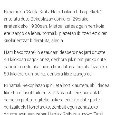
Bi harriekin “Santa Krutz Harri Txikien I. Txapelketa”
antolatu dute Bekoplazan apirilaren 29erako,
arratsaldeko 19:30ean. Mistoa izateaz gain herrikoia
ere izango da lehia, normalki plazetan ibiltzen ez diren
kirolarientzat bideratuta, alegia.
Harri bakoitzarekin ezaugarri desberdinak jarri dituzte.
40 kilokoari dagokionez, denbora jakin bat jarriko dute
nahi adina edo ahal adina txandatan altxa ahal izateko.
80 kilokoarekin, berriz, denbora libre izango da.
Bi harriak Bekoplazan ipini, eta hortik aurrera, abilidadea
libre harri-jasotzaileentzat! Nolanahi ere, aurretik bi
harriekin probak egiteko aukera edukiko dute parte-
hartzaileek. Horretarako, zenbait egun zehaztuko
dituzte apirilean zehar. Harriak Goiburu auzoko Talai