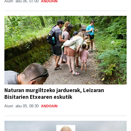
Aiurri
abu 06, 07:00
ANDOAIN
Naturan murgiltzeko jarduerak, Leizaran
Bisitarien Etxearen eskutik
Aiurri
abu 05, 08:30
ANDOAIN