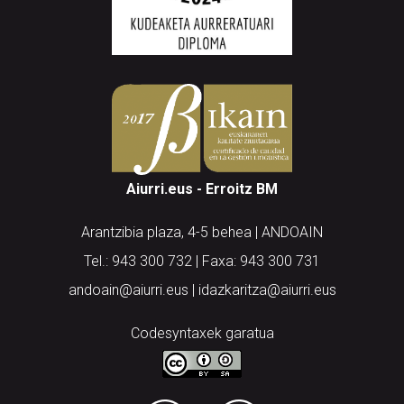
Aiurri.eus - Erroitz BM
Arantzibia plaza, 4-5 behea | ANDOAIN
Tel.: 943 300 732 | Faxa: 943 300 731
andoain@aiurri.eus | idazkaritza@aiurri.eus
Codesyntaxek garatua