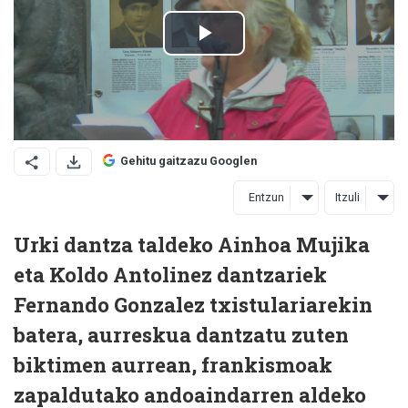
Gehitu gaitzazu Googlen
Entzun
Itzuli
Urki dantza taldeko Ainhoa Mujika
eta Koldo Antolinez dantzariek
Fernando Gonzalez txistulariarekin
batera, aurreskua dantzatu zuten
biktimen aurrean, frankismoak
zapaldutako andoaindarren aldeko