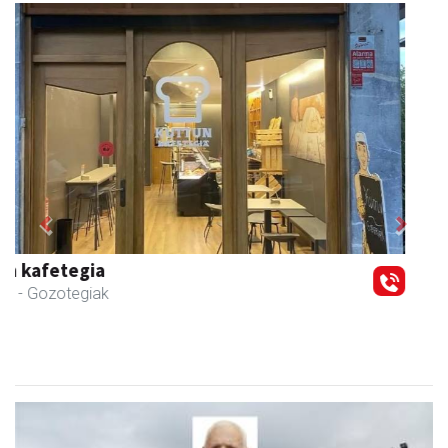
Previous
Next
Asun denda
Andoain
- Arropa-dendak