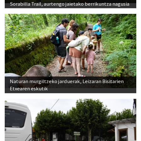
Sorabilla Trail, aurtengo jaietako berrikuntza nagusia
Naturan murgiltzeko jarduerak, Leizaran Bisitarien
Etxearen eskutik