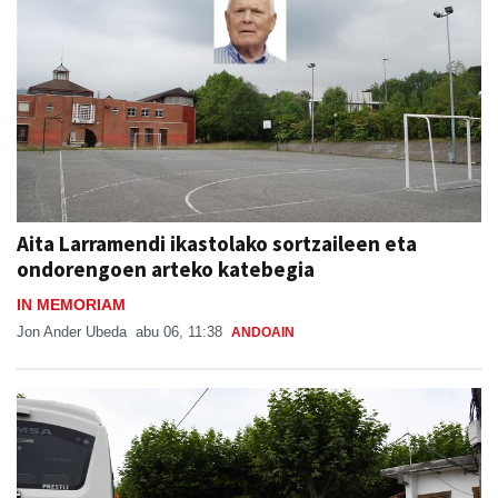
Aita Larramendi ikastolako sortzaileen eta
ondorengoen arteko katebegia
IN MEMORIAM
Jon Ander Ubeda
abu 06, 11:38
ANDOAIN