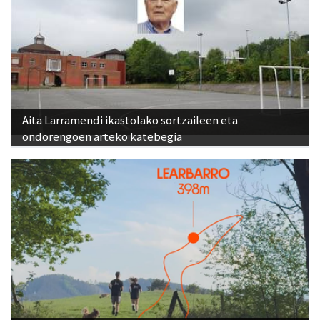
Aita Larramendi ikastolako sortzaileen eta
ondorengoen arteko katebegia