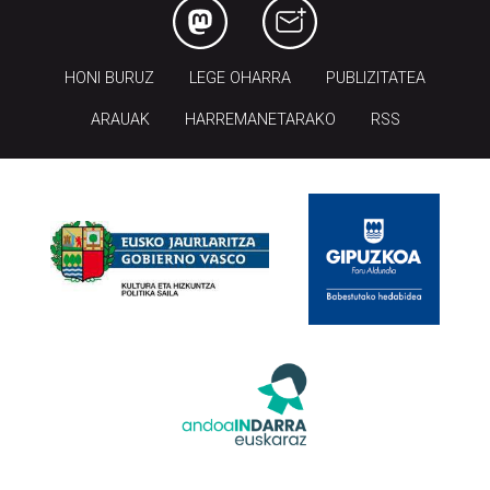
HONI BURUZ
LEGE OHARRA
PUBLIZITATEA
ARAUAK
HARREMANETARAKO
RSS