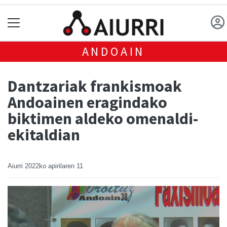
ANDOAIN
Dantzariak frankismoak
Andoainen eragindako
biktimen aldeko omenaldi-
ekitaldian
Aiurri
2022ko apirilaren 11