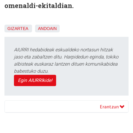
omenaldi-ekitaldian.
GIZARTEA
ANDOAIN
AIURRI hedabideak eskualdeko nortasun hitzak
jaso eta zabaltzen ditu. Harpidedun eginda, tokiko
albisteak euskaraz lantzen dituen komunikabidea
babestuko duzu.
Egin AIURRIkide!
Erantzun