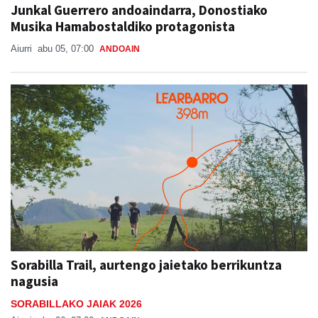
Junkal Guerrero andoaindarra, Donostiako
Musika Hamabostaldiko protagonista
Aiurri
abu 05, 07:00
ANDOAIN
Sorabilla Trail, aurtengo jaietako berrikuntza
nagusia
SORABILLAKO JAIAK 2026