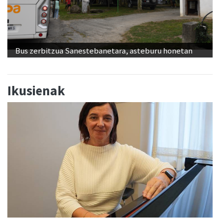
Bus zerbitzua Sanestebanetara, asteburu honetan
Ikusienak