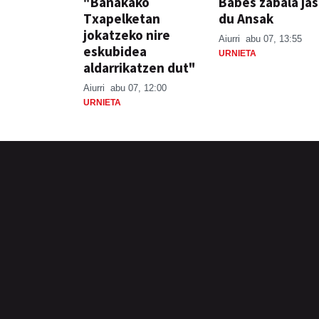
"Banakako
Babes zabala ja
Txapelketan
du Ansak
jokatzeko nire
Aiurri
abu 07, 13:55
eskubidea
URNIETA
aldarrikatzen dut"
Aiurri
abu 07, 12:00
URNIETA