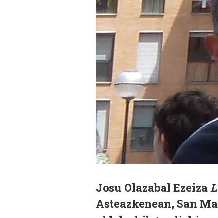
Josu Olazabal Ezeiza
L
Asteazkenean, San Mar