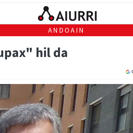
ANDOAIN
upax" hil da