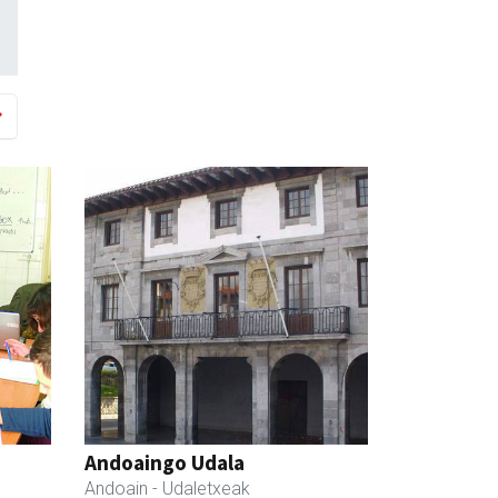
Andoaingo Udala
Andoain
- Udaletxeak