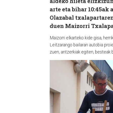
aldeko hileta elizkizun
arte eta bihar 10:45ak
Olazabal txalapartaren
duen Maizorri Txalapa
Maizorri elkarteko kide gisa, herr
Leitzarango bailaran autobia proi
zuen, antzerkiak egiten, besteak 