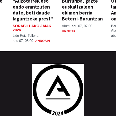
so
"Auzotarrek oso
Burrunba, gazte
Ot
ondo erantzuten
euskaltzaleen
la
dute, beti daude
ekimen berria
A
laguntzeko prest"
Beterri-Buruntzan
o
SORABILLAKO JAIAK
Aiurri
abu 07, 07:00
Be
2026
Ala
URNIETA
Lide Ruiz Telleria
abu
abu 07, 08:00
ANDOAIN