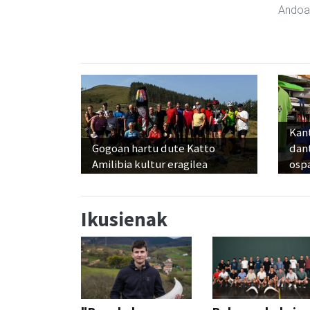
Andoa
Kant
Gogoan hartu dute Katto
dan
Amilibia kultur eragilea
osp
Ikusienak