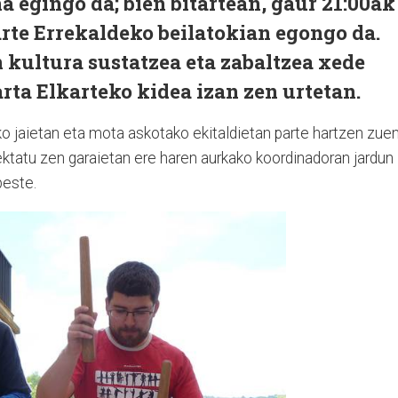
a egingo da; bien bitartean, gaur 21:00ak
 arte Errekaldeko beilatokian egongo da.
 kultura sustatzea eta zabaltzea xede
rta Elkarteko kidea izan zen urtetan.
iko jaietan eta mota askotako ekitaldietan parte hartzen zuen
ektatu zen garaietan ere haren aurkako koordinadoran jardun
beste.