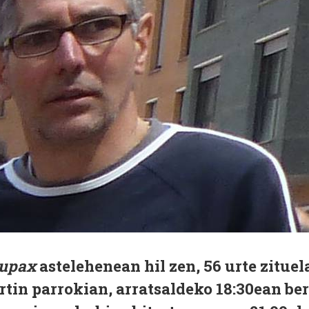
upax
astelehenean hil zen, 56 urte zituel
tin parrokian, arratsaldeko 18:30ean be