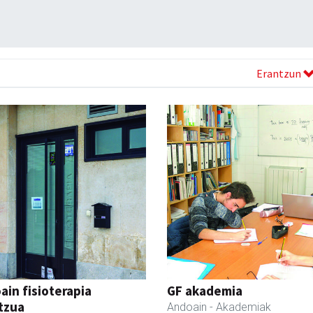
Erantzun
ain fisioterapia
GF akademia
tzua
Andoain
- Akademiak