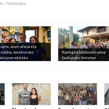
in
- Fisioterapia
ujira, auzo-afaria eta
tzaldia, asteburuko
Kantujira taldearen saioa
akizunei ekiteko
Goiburuko festetan