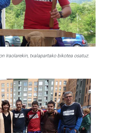
on Iraolarekin, txalapartako bikotea osatuz.