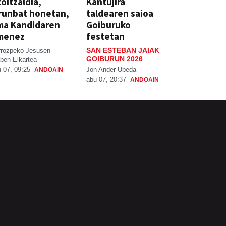
oitzaldia,
Kantujira
runbat honetan,
taldearen saioa
ma Kandidaren
Goiburuko
menez
festetan
SAN ESTEBAN JAIAK
rrozpeko Jesusen
GOIBURUN 2026
ben Elkartea
Jon Ander Ubeda
 07, 09:25
ANDOAIN
abu 07, 20:37
ANDOAIN