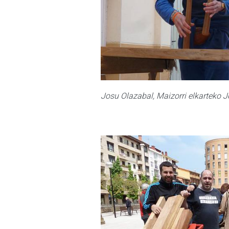
Josu Olazabal, Maizorri elkarteko J