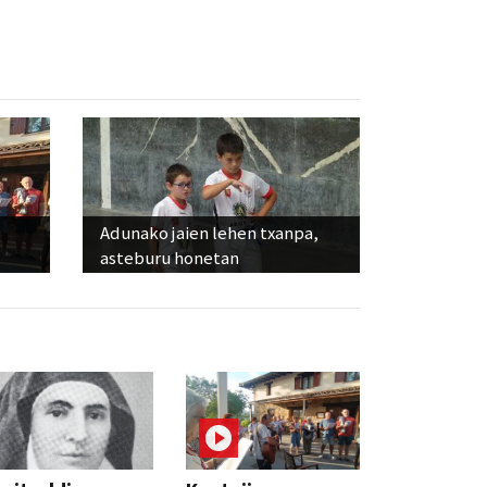
Adunako jaien lehen txanpa,
asteburu honetan