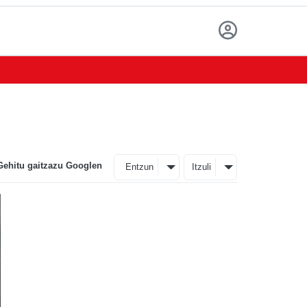
Gehitu gaitzazu Googlen
Entzun
Itzuli