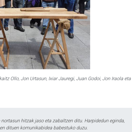
kaitz Ollo, Jon Urtasun, Ixiar Jauregi, Juan Godoi, Jon Iraola eta
ortasun hitzak jaso eta zabaltzen ditu. Harpidedun eginda,
tzen dituen komunikabidea babestuko duzu.