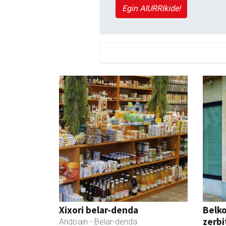
Egin AIURRIkide!
Xixori belar-denda
Belko
zerbi
Andoain
- Belar-denda