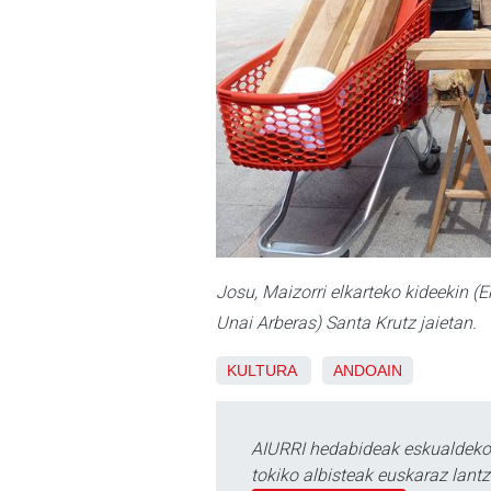
Josu, Maizorri elkarteko kideekin (E
Unai Arberas) Santa Krutz jaietan.
KULTURA
ANDOAIN
AIURRI hedabideak eskualdeko n
tokiko albisteak euskaraz lan