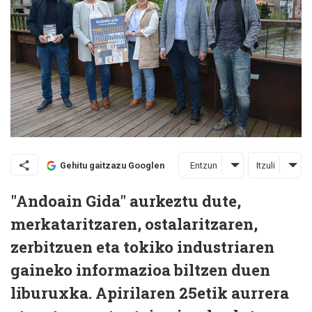
Entzun
Itzuli
Gehitu gaitzazu Googlen
"Andoain Gida" aurkeztu dute,
merkataritzaren, ostalaritzaren,
zerbitzuen eta tokiko industriaren
gaineko informazioa biltzen duen
liburuxka. Apirilaren 25etik aurrera