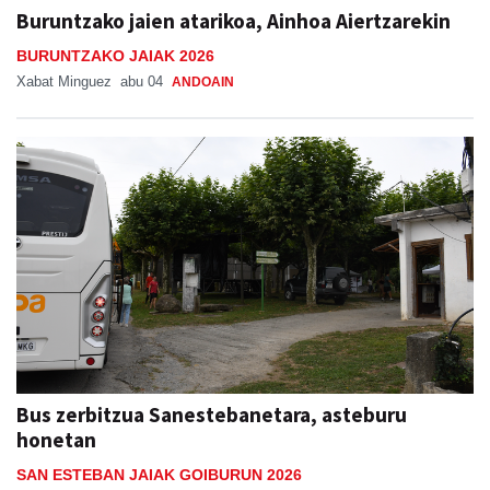
Buruntzako jaien atarikoa, Ainhoa Aiertzarekin
BURUNTZAKO JAIAK 2026
Xabat Minguez
abu 04
ANDOAIN
Bus zerbitzua Sanestebanetara, asteburu
honetan
SAN ESTEBAN JAIAK GOIBURUN 2026