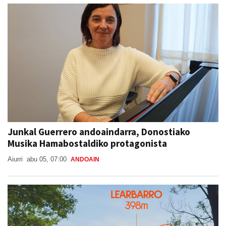
Junkal Guerrero andoaindarra, Donostiako
Musika Hamabostaldiko protagonista
Aiurri
abu 05, 07:00
ANDOAIN