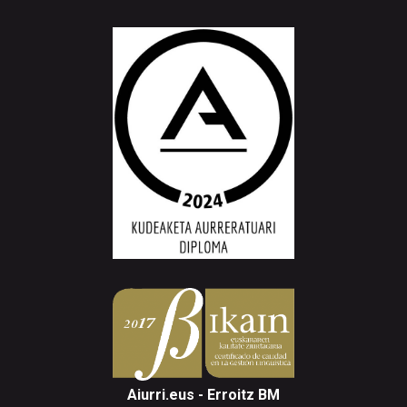
Aiurri.eus - Erroitz BM