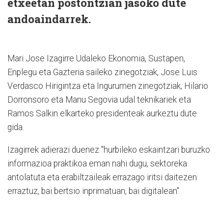
etxeetan postontzian jasoko dute
andoaindarrek.
Mari Jose Izagirre Udaleko Ekonomia, Sustapen,
Enplegu eta Gazteria saileko zinegotziak, Jose Luis
Verdasco Hirigintza eta Ingurumen zinegotziak, Hilario
Dorronsoro eta Manu Segovia udal teknikariek eta
Ramos Salkin elkarteko presidenteak aurkeztu dute
gida.
Izagirrek adierazi duenez "hurbileko eskaintzari buruzko
informazioa praktikoa eman nahi dugu, sektoreka
antolatuta eta erabiltzaileak errazago iritsi daitezen
erraztuz, bai bertsio inprimatuan, bai digitalean".