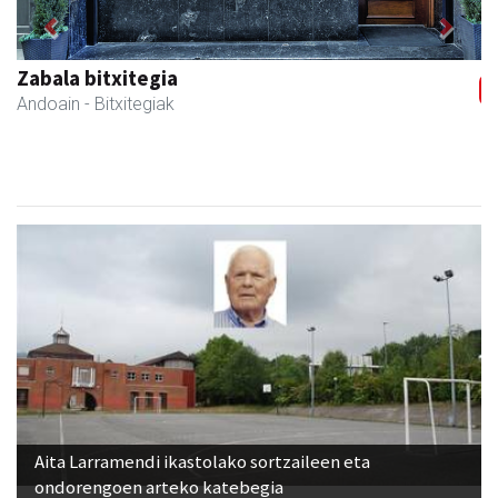
Previous
Next
Zabala bitxitegia
Andoain
- Bitxitegiak
Aita Larramendi ikastolako sortzaileen eta
ondorengoen arteko katebegia