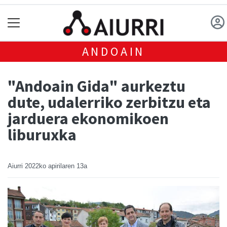
ANDOAIN
"Andoain Gida" aurkeztu
dute, udalerriko zerbitzu eta
jarduera ekonomikoen
liburuxka
Aiurri
2022ko apirilaren 13a