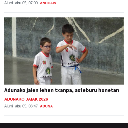
Aiurri
abu 05, 07:00
ANDOAIN
Adunako jaien lehen txanpa, asteburu honetan
ADUNAKO JAIAK 2026
Aiurri
abu 05, 08:47
ADUNA