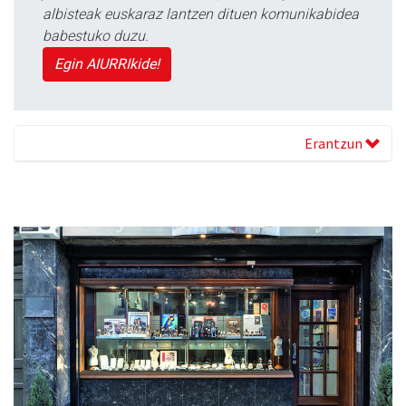
albisteak euskaraz lantzen dituen komunikabidea
babestuko duzu.
Egin AIURRIkide!
Erantzun