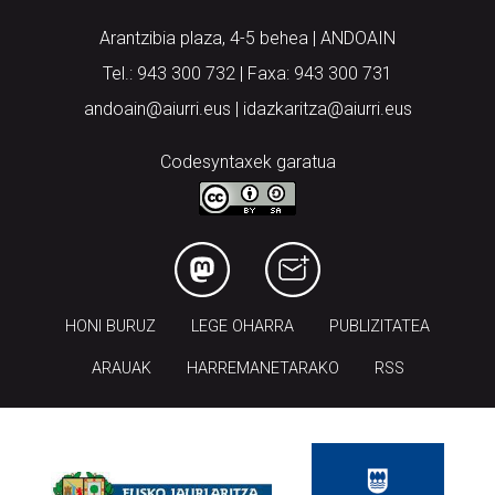
Arantzibia plaza, 4-5 behea | ANDOAIN
Tel.: 943 300 732 | Faxa: 943 300 731
andoain@aiurri.eus | idazkaritza@aiurri.eus
Codesyntaxek garatua
HONI BURUZ
LEGE OHARRA
PUBLIZITATEA
ARAUAK
HARREMANETARAKO
RSS