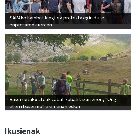
SAPAko hainbat langilek protesta egin dute
enpresaren aurrean
Baserrietako ateak zabal-zabalik izan ziren, "Ongi
etorri baserrira" ekimenari esker
Ikusienak