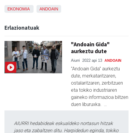
EKONOMIA
ANDOAIN
Erlazionatuak
"Andoain Gida"
aurkeztu dute
Aiurri
2022 api 13
ANDOAIN
"Andoain Gida" aurkeztu
dute, merkataritzaren,
ostalaritzaren, zerbitzuen
eta tokiko industriaren
gaineko informazioa biltzen
duen liburuxka. …
AIURRI hedabideak eskualdeko nortasun hitzak
jaso eta zabaltzen ditu. Harpidedun eginda, tokiko