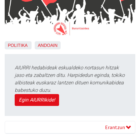
POLITIKA
ANDOAIN
AIURRI hedabideak eskualdeko nortasun hitzak
jaso eta zabaltzen ditu. Harpidedun eginda, tokiko
albisteak euskaraz lantzen dituen komunikabidea
babestuko duzu.
Egin AIURRIkide!
Erantzun