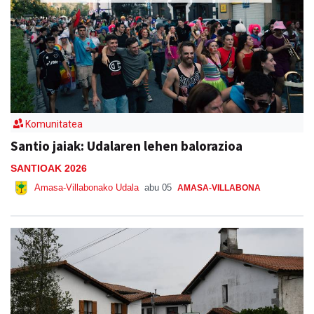
Komunitatea
Santio jaiak: Udalaren lehen balorazioa
SANTIOAK 2026
Amasa-Villabonako Udala
abu 05
AMASA-VILLABONA