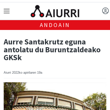
ANDOAIN
Aurre Santakrutz eguna
antolatu du Buruntzaldeako
GKSk
Aiurri
2022ko apirilaren 19a