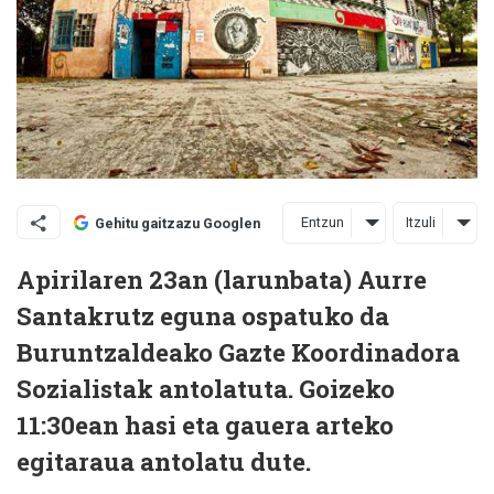
Entzun
Itzuli
Gehitu gaitzazu Googlen
Apirilaren 23an (larunbata) Aurre
Santakrutz eguna ospatuko da
Buruntzaldeako Gazte Koordinadora
Sozialistak antolatuta. Goizeko
11:30ean hasi eta gauera arteko
egitaraua antolatu dute.