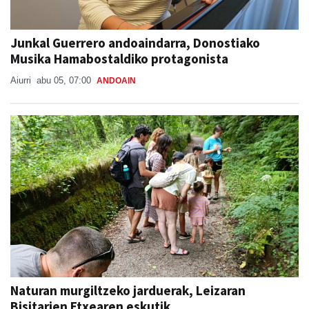
Junkal Guerrero andoaindarra, Donostiako
Musika Hamabostaldiko protagonista
Aiurri
abu 05, 07:00
ANDOAIN
Naturan murgiltzeko jarduerak, Leizaran
Bisitarien Etxearen eskutik