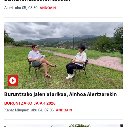
Aiurri
abu 05, 08:30
ANDOAIN
Buruntzako jaien atarikoa, Ainhoa Aiertzarekin
BURUNTZAKO JAIAK 2026
Xabat Minguez
abu 04, 07:05
ANDOAIN