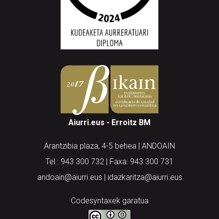
Aiurri.eus - Erroitz BM
Arantzibia plaza, 4-5 behea | ANDOAIN
Tel.: 943 300 732 | Faxa: 943 300 731
andoain@aiurri.eus | idazkaritza@aiurri.eus
Codesyntaxek garatua