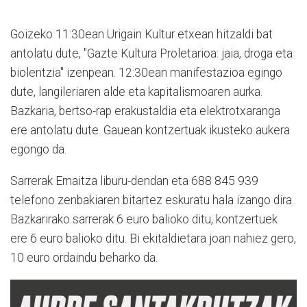
Goizeko 11:30ean Urigain Kultur etxean hitzaldi bat
antolatu dute, "Gazte Kultura Proletarioa: jaia, droga eta
biolentzia" izenpean. 12:30ean manifestazioa egingo
dute, langileriaren alde eta kapitalismoaren aurka.
Bazkaria, bertso-rap erakustaldia eta elektrotxaranga
ere antolatu dute. Gauean kontzertuak ikusteko aukera
egongo da.
Sarrerak Ernaitza liburu-dendan eta 688 845 939
telefono zenbakiaren bitartez eskuratu hala izango dira.
Bazkarirako sarrerak 6 euro balioko ditu, kontzertuek
ere 6 euro balioko ditu. Bi ekitaldietara joan nahiez gero,
10 euro ordaindu beharko da.