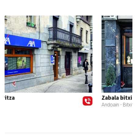
Previous
Next
Zabala bitxitegia
Andoain
- Bitxitegiak