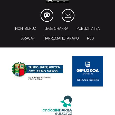
HONI BURUZ
LEGE OHARRA
PUBLIZITATEA
ARAUAK
HARREMANETARAKO
RSS