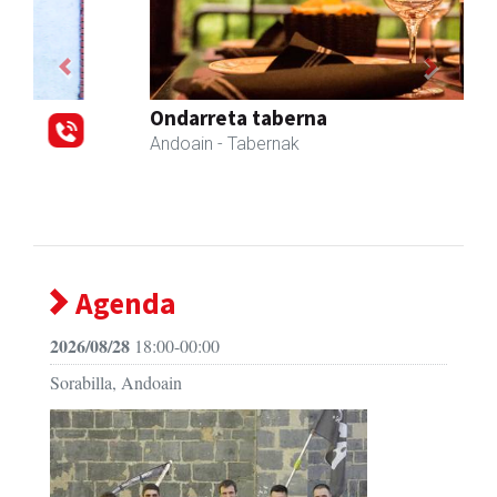
Previous
Next
Ondarreta taberna
Andoain
- Tabernak
Agenda
2026/08/28
18:00-00:00
Sorabilla, Andoain