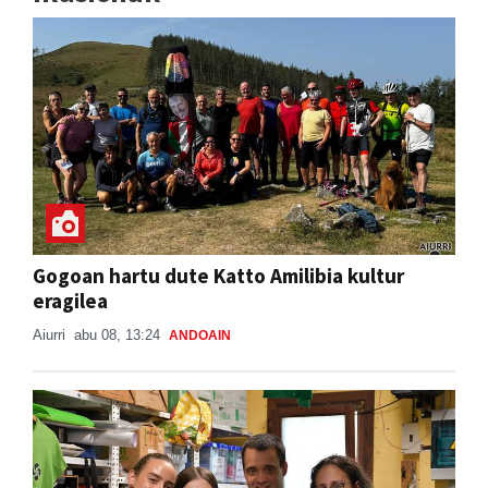
Gogoan hartu dute Katto Amilibia kultur
eragilea
Aiurri
abu 08, 13:24
ANDOAIN