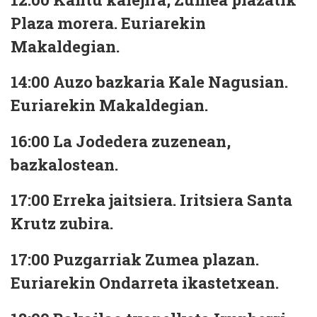
Plaza morera. Euriarekin
Makaldegian.
14:00 Auzo bazkaria Kale Nagusian.
Euriarekin Makaldegian.
16:00 La Jodedera zuzenean,
bazkalostean.
17:00 Erreka jaitsiera. Iritsiera Santa
Krutz zubira.
17:00 Puzgarriak Zumea plazan.
Euriarekin Ondarreta ikastetxean.