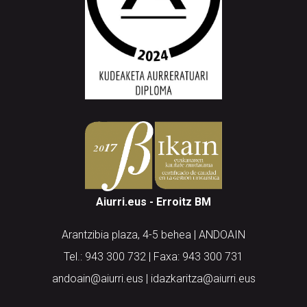
Aiurri.eus - Erroitz BM
Arantzibia plaza, 4-5 behea | ANDOAIN
Tel.: 943 300 732 | Faxa: 943 300 731
andoain@aiurri.eus | idazkaritza@aiurri.eus