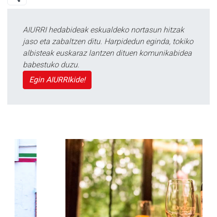
AIURRI hedabideak eskualdeko nortasun hitzak
jaso eta zabaltzen ditu. Harpidedun eginda, tokiko
albisteak euskaraz lantzen dituen komunikabidea
babestuko duzu.
Egin AIURRIkide!