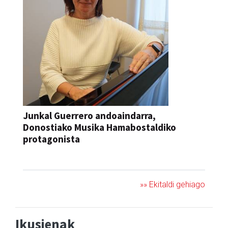
Junkal Guerrero andoaindarra,
Donostiako Musika Hamabostaldiko
protagonista
KONTZERTUA
»» Ekitaldi gehiago
Ikusienak