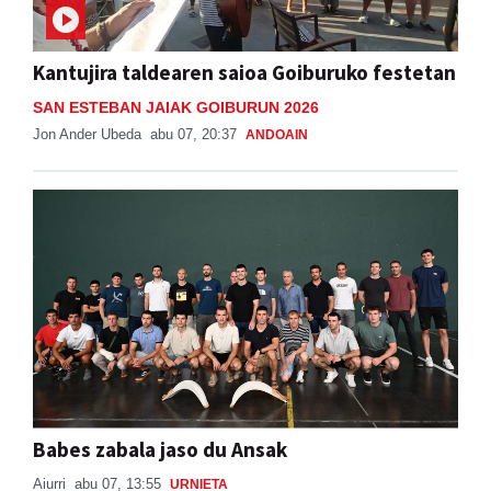
Kantujira taldearen saioa Goiburuko festetan
SAN ESTEBAN JAIAK GOIBURUN 2026
Jon Ander Ubeda
abu 07, 20:37
ANDOAIN
Babes zabala jaso du Ansak
Aiurri
abu 07, 13:55
URNIETA