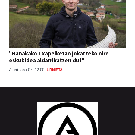
"Banakako Txapelketan jokatzeko nire
eskubidea aldarrikatzen dut"
Aiurri
abu 07, 12:00
URNIETA