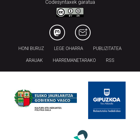
Codesyntaxek garatua
HONI BURUZ
LEGE OHARRA
PUBLIZITATEA
ARAUAK
HARREMANETARAKO
RSS