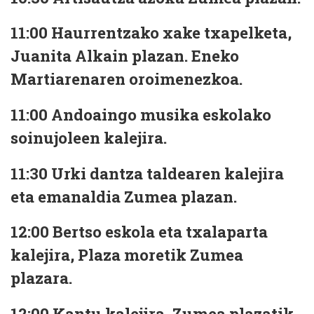
11:00 Haurrentzako xake txapelketa,
Juanita Alkain plazan. Eneko
Martiarenaren oroimenezkoa.
11:00 Andoaingo musika eskolako
soinujoleen kalejira.
11:30 Urki dantza taldearen kalejira
eta emanaldia Zumea plazan.
12:00 Bertso eskola eta txalaparta
kalejira, Plaza moretik Zumea
plazara.
12:00 Kantu kalejira, Zumea plazatik