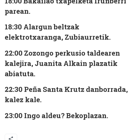
18:00 Bakailao txapelketa Irunberri
parean.
18:30 Alargun beltzak
elektrotxaranga, Zubiaurretik.
22:00 Zozongo perkusio taldearen
kalejira, Juanita Alkain plazatik
abiatuta.
22:30 Peña Santa Krutz danborrada,
kalez kale.
23:00 Ingo aldeu? Bekoplazan.