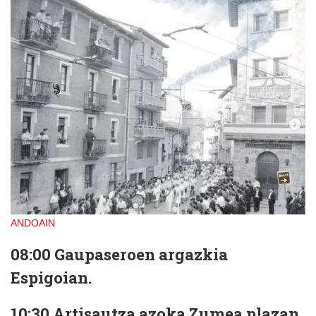
ANDOAIN
08:00 Gaupaseroen argazkia
Espigoian.
10:30 Artisautza azoka Zumea plazan.