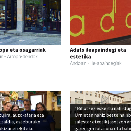
ropa eta osagarriak
Adats ileapaindegi eta
estetika
in
- Arropa-dendak
Andoain
- Ile-apaindegiak
"Bihotzez eskertu nahi du
ujira, auzo-afaria eta
Urnietan nahiz beste hain
tzaldia, asteburuko
salestar etxetik jasotzen ar
akizunei ekiteko
garen gertutasuna eta bab