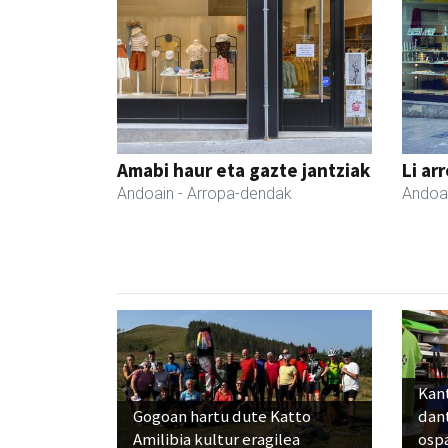
Amabi haur eta gazte jantziak
Li ar
Andoain
- Arropa-dendak
Andoa
Kant
Gogoan hartu dute Katto
dan
Amilibia kultur eragilea
osp