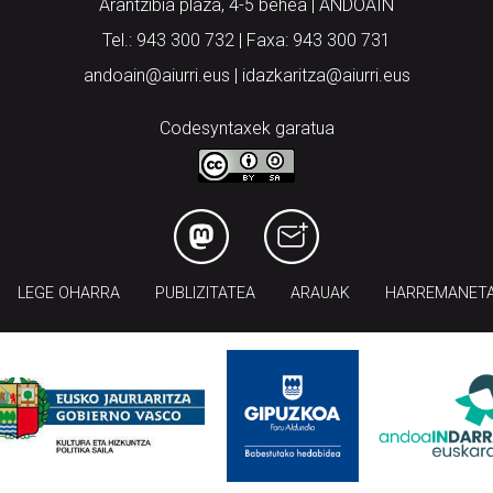
Arantzibia plaza, 4-5 behea | ANDOAIN
Tel.: 943 300 732 | Faxa: 943 300 731
andoain@aiurri.eus | idazkaritza@aiurri.eus
Codesyntaxek garatua
LEGE OHARRA
PUBLIZITATEA
ARAUAK
HARREMANET