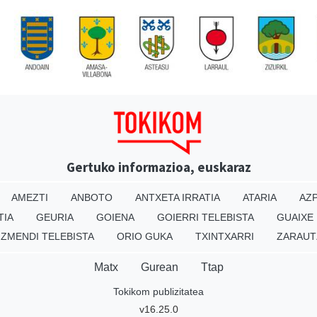
Gertuko informazioa, euskaraz
AMEZTI
ANBOTO
ANTXETA IRRATIA
ATARIA
AZP
TIA
GEURIA
GOIENA
GOIERRI TELEBISTA
GUAIXE
IZMENDI TELEBISTA
ORIO GUKA
TXINTXARRI
ZARAUT
Matx
Gurean
Ttap
Tokikom publizitatea
v16.25.0