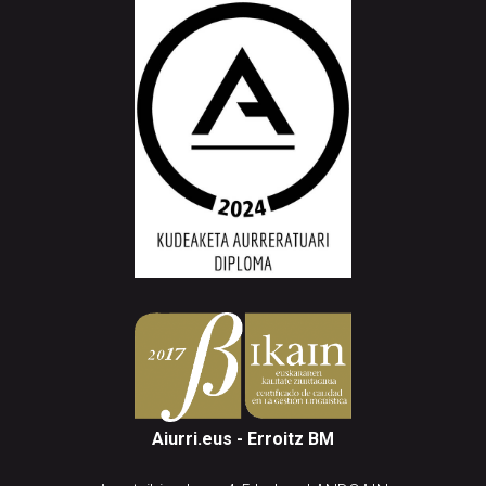
Aiurri.eus - Erroitz BM