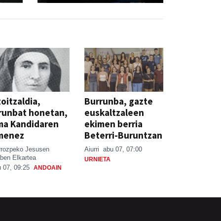
oitzaldia,
Burrunba, gazte
runbat honetan,
euskaltzaleen
ma Kandidaren
ekimen berria
menez
Beterri-Buruntzan
rrozpeko Jesusen
Aiurri
abu 07, 07:00
ben Elkartea
URNIETA
 07, 09:25
ANDOAIN