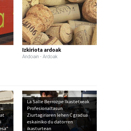
Izkiriota ardoak
Andoain
- Ardoak
La Salle Berrozpe Ikastetxeak
gu
Profesionaltasun
bat
Ziurtagiriaren lehen C gradua
i
eskainiko du datorren
esa"
ikasturtean