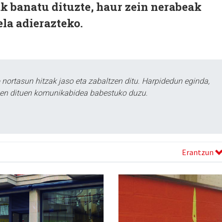
 banatu dituzte, haur zein nerabeak
la adierazteko.
ortasun hitzak jaso eta zabaltzen ditu. Harpidedun eginda,
tzen dituen komunikabidea babestuko duzu.
Erantzun