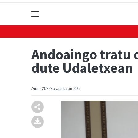
Andoaingo tratu 
dute Udaletxean
Aiurri
2022ko apirilaren 29a