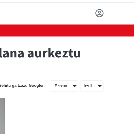
lana aurkeztu
Gehitu gaitzazu Googlen
Entzun
Itzuli