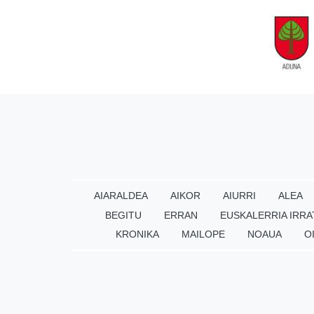
AIARALDEA
AIKOR
AIURRI
ALEA
BEGITU
ERRAN
EUSKALERRIA IRRA
KRONIKA
MAILOPE
NOAUA
O