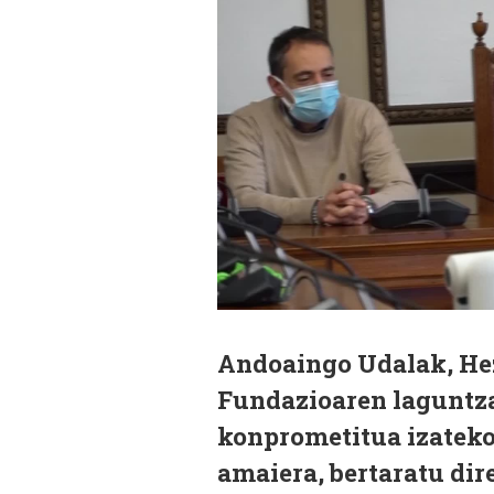
Andoaingo Udalak, Hez
Fundazioaren laguntza
konprometitua izateko
amaiera, bertaratu dir