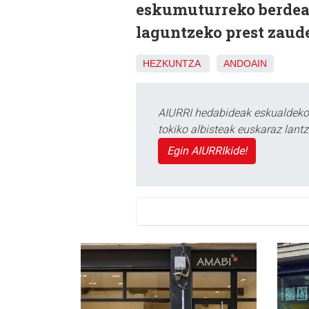
eskumuturreko berdeak
laguntzeko prest zaude
HEZKUNTZA
ANDOAIN
AIURRI hedabideak eskualdeko n
tokiko albisteak euskaraz lan
Egin AIURRIkide!