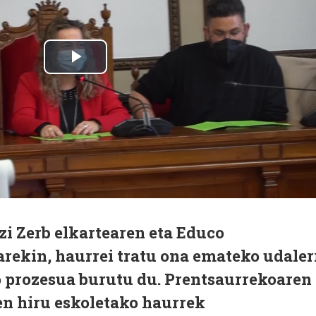
i Zerb elkartearen eta Educo
rekin, haurrei tratu ona emateko udaler
 prozesua burutu du. Prentsaurrekoaren
en hiru eskoletako haurrek