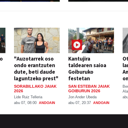
so
"Auzotarrek oso
Kantujira
Ot
ondo erantzuten
taldearen saioa
la
dute, beti daude
Goiburuko
A
laguntzeko prest"
festetan
o
SORABILLAKO JAIAK
SAN ESTEBAN JAIAK
Be
2026
GOIBURUN 2026
Ala
Lide Ruiz Telleria
Jon Ander Ubeda
abu
abu 07, 08:00
abu 07, 20:37
ANDOAIN
ANDOAIN