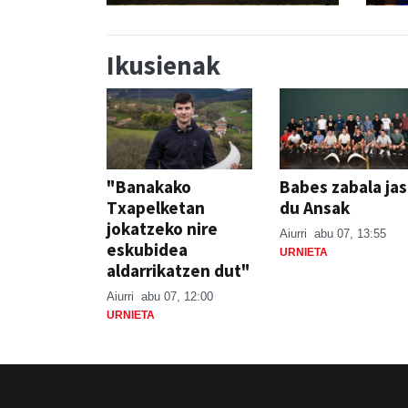
Ikusienak
"Banakako
Babes zabala ja
Txapelketan
du Ansak
jokatzeko nire
Aiurri
abu 07, 13:55
eskubidea
URNIETA
aldarrikatzen dut"
Aiurri
abu 07, 12:00
URNIETA