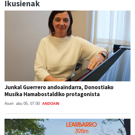
Ikusienak
Junkal Guerrero andoaindarra, Donostiako
Musika Hamabostaldiko protagonista
Aiurri
abu 05, 07:00
ANDOAIN