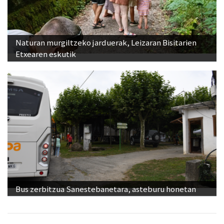
Naturan murgiltzeko jarduerak, Leizaran Bisitarien
Etxearen eskutik
Bus zerbitzua Sanestebanetara, asteburu honetan