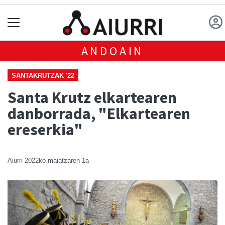
ANDOAIN
SANTAKRUTZAK '22
Santa Krutz elkartearen
danborrada, "Elkartearen
ereserkia"
Aiurri
2022ko maiatzaren 1a