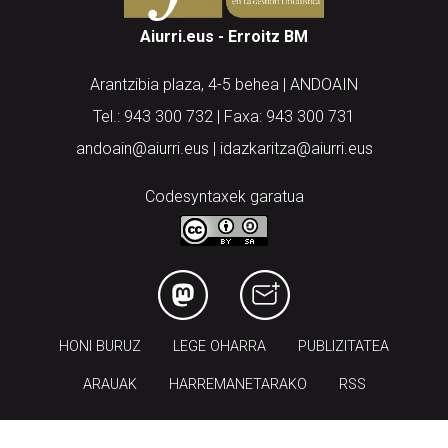
Aiurri.eus - Erroitz BM
Arantzibia plaza, 4-5 behea | ANDOAIN
Tel.: 943 300 732 | Faxa: 943 300 731
andoain@aiurri.eus | idazkaritza@aiurri.eus
Codesyntaxek garatua
HONI BURUZ
LEGE OHARRA
PUBLIZITATEA
ARAUAK
HARREMANETARAKO
RSS