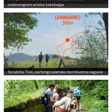
ondorengoen arteko katebegia
Sorabilla Trail, aurtengo jaietako berrikuntza nagusia