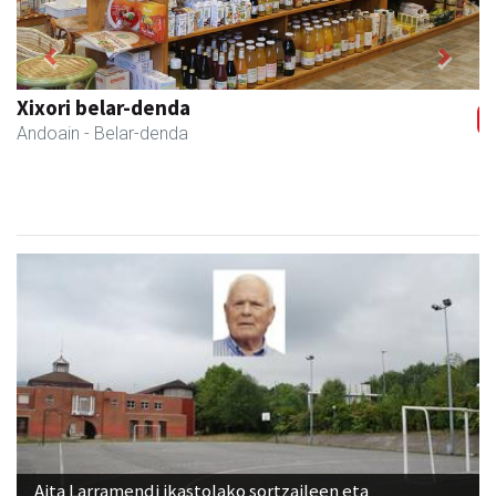
Previous
Next
Xixori belar-denda
Andoain
- Belar-denda
Aita Larramendi ikastolako sortzaileen eta