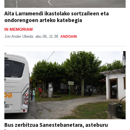
Aita Larramendi ikastolako sortzaileen eta
ondorengoen arteko katebegia
IN MEMORIAM
Jon Ander Ubeda
abu 06, 11:38
ANDOAIN
Bus zerbitzua Sanestebanetara, asteburu