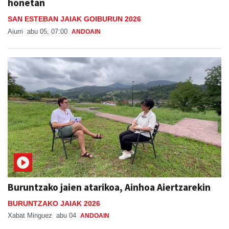
honetan
SAN ESTEBAN JAIAK GOIBURUN 2026
Aiurri
abu 05, 07:00
ANDOAIN
Buruntzako jaien atarikoa, Ainhoa Aiertzarekin
BURUNTZAKO JAIAK 2026
Xabat Minguez
abu 04
ANDOAIN