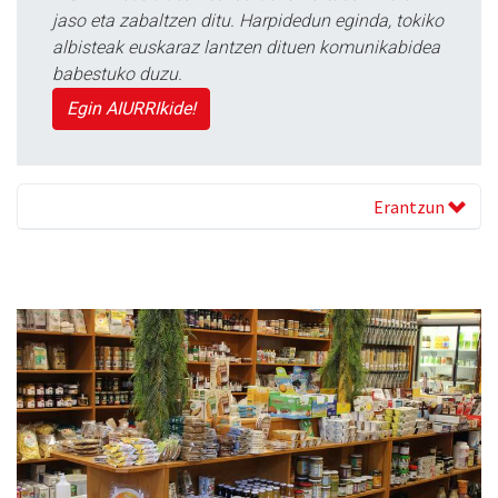
jaso eta zabaltzen ditu. Harpidedun eginda, tokiko
albisteak euskaraz lantzen dituen komunikabidea
babestuko duzu.
Egin AIURRIkide!
Erantzun