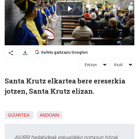
Gehitu gaitzazu Googlen
Entzun
Itzuli
Santa Krutz elkartea bere ereserkia
jotzen, Santa Krutz elizan.
GIZARTEA
ANDOAIN
AIURRI hedabideak eskualdeko nortasun hitzak