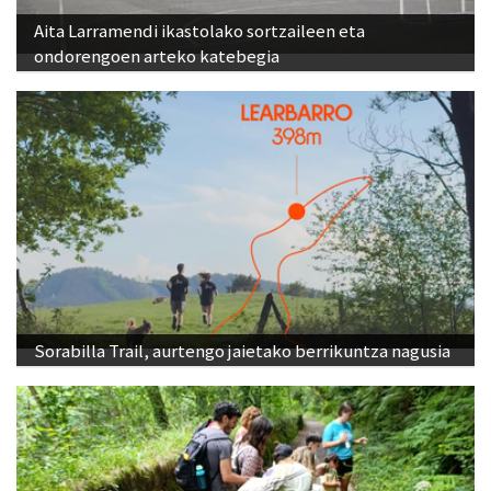
Aita Larramendi ikastolako sortzaileen eta
ondorengoen arteko katebegia
Sorabilla Trail, aurtengo jaietako berrikuntza nagusia