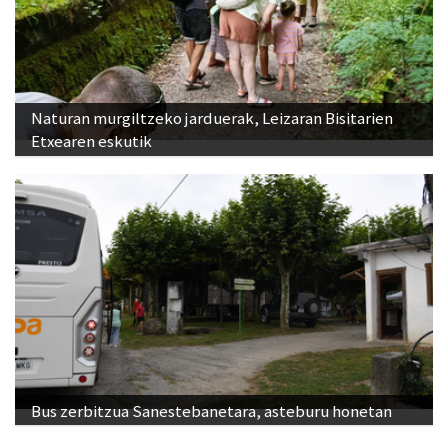
Naturan murgiltzeko jarduerak, Leizaran Bisitarien
Etxearen eskutik
Bus zerbitzua Sanestebanetara, asteburu honetan