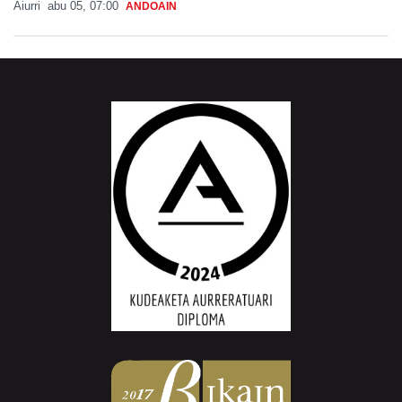
Aiurri
abu 05, 07:00
ANDOAIN