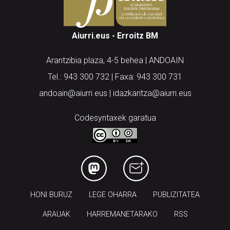
Aiurri.eus - Erroitz BM
Arantzibia plaza, 4-5 behea | ANDOAIN
Tel.: 943 300 732 | Faxa: 943 300 731
andoain@aiurri.eus | idazkaritza@aiurri.eus
Codesyntaxek garatua
HONI BURUZ
LEGE OHARRA
PUBLIZITATEA
ARAUAK
HARREMANETARAKO
RSS