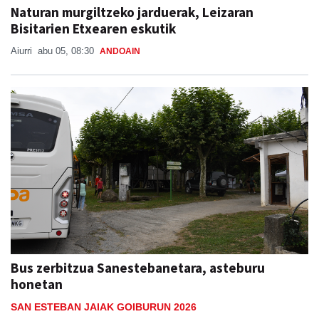
Naturan murgiltzeko jarduerak, Leizaran
Bisitarien Etxearen eskutik
Aiurri
abu 05, 08:30
ANDOAIN
Bus zerbitzua Sanestebanetara, asteburu
honetan
SAN ESTEBAN JAIAK GOIBURUN 2026