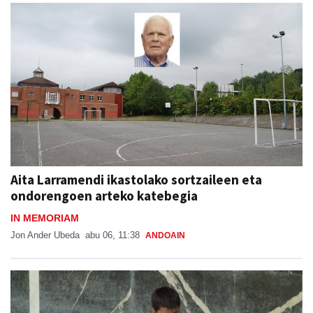
Aita Larramendi ikastolako sortzaileen eta
ondorengoen arteko katebegia
IN MEMORIAM
Jon Ander Ubeda
abu 06, 11:38
ANDOAIN