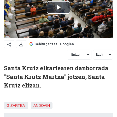
Gehitu gaitzazu Googlen
Entzun
Itzuli
Santa Krutz elkartearen danborrada
"Santa Krutz Martxa" jotzen, Santa
Krutz elizan.
GIZARTEA
ANDOAIN