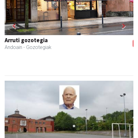
Previous
Next
Kiwi Corner English
Andoain
- Akademiak