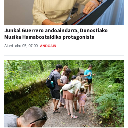
Junkal Guerrero andoaindarra, Donostiako
Musika Hamabostaldiko protagonista
Aiurri
abu 05, 07:00
ANDOAIN