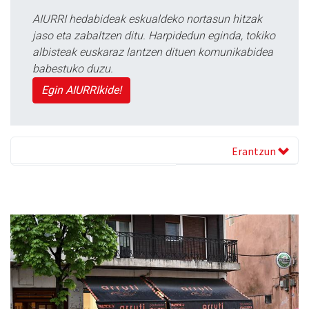
AIURRI hedabideak eskualdeko nortasun hitzak
jaso eta zabaltzen ditu. Harpidedun eginda, tokiko
albisteak euskaraz lantzen dituen komunikabidea
babestuko duzu.
Egin AIURRIkide!
Erantzun