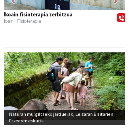
Previous
Next
Leizaran Institutua
Andoain
- Hezkuntza
Naturan murgiltzeko jarduerak, Leizaran Bisitarien
Etxearen eskutik