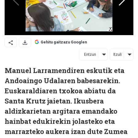
Gehitu gaitzazu Googlen
Entzun
Itzuli
Manuel Larramendiren eskutik eta
Andoaingo Udalaren babesarekin.
Euskaraldiaren txokoa abiatu da
Santa Krutz jaietan. Ikusbera
aldizkarietan argitara emandako
hainbat edukirekin jolasteko eta
marrazteko aukera izan dute Zumea