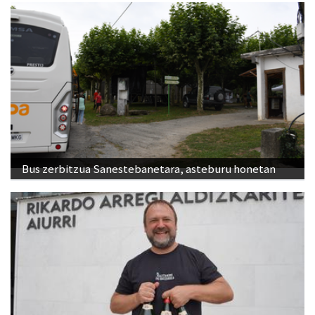
Bus zerbitzua Sanestebanetara, asteburu honetan