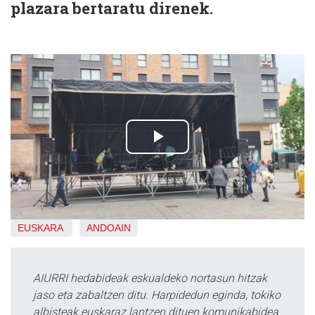
plazara bertaratu direnek.
EUSKARA
ANDOAIN
AIURRI hedabideak eskualdeko nortasun hitzak
jaso eta zabaltzen ditu. Harpidedun eginda, tokiko
albisteak euskaraz lantzen dituen komunikabidea