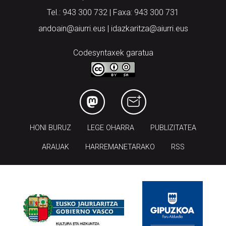
Tel.: 943 300 732 | Faxa: 943 300 731
andoain@aiurri.eus | idazkaritza@aiurri.eus
Codesyntaxek garatua
HONI BURUZ
LEGE OHARRA
PUBLIZITATEA
ARAUAK
HARREMANETARAKO
RSS