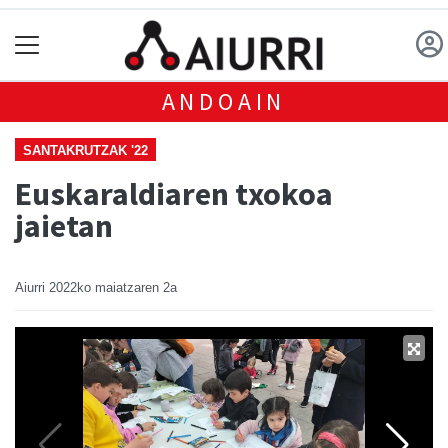
ANDOAIN
SANTAKRUTZAK '22
Euskaraldiaren txokoa
jaietan
Aiurri
2022ko maiatzaren 2a