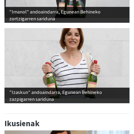
"Imanol" andoaindarra, Egunean Behineko
zortzigarren sariduna
"Izaskun" andoaindarra, Egunean Behineko
zazpigarren sariduna
Ikusienak