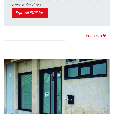
babestuko duzu.
Egin AIURRIkide!
Erantzun