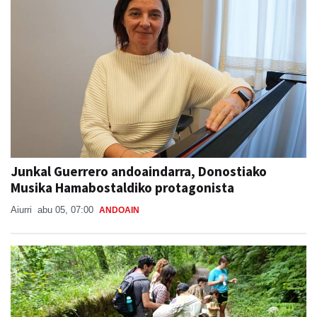
Junkal Guerrero andoaindarra, Donostiako
Musika Hamabostaldiko protagonista
Aiurri
abu 05, 07:00
ANDOAIN