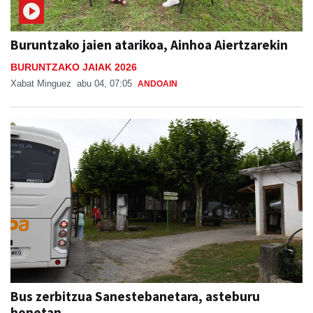
Buruntzako jaien atarikoa, Ainhoa Aiertzarekin
BURUNTZAKO JAIAK 2026
Xabat Minguez
abu 04, 07:05
ANDOAIN
Bus zerbitzua Sanestebanetara, asteburu
honetan