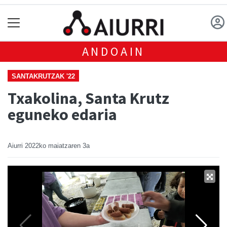
ANDOAIN
SANTAKRUTZAK '22
Txakolina, Santa Krutz
eguneko edaria
Aiurri
2022ko maiatzaren 3a