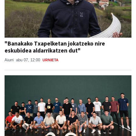
"Banakako Txapelketan jokatzeko nire
eskubidea aldarrikatzen dut"
Aiurri
abu 07, 12:00
URNIETA