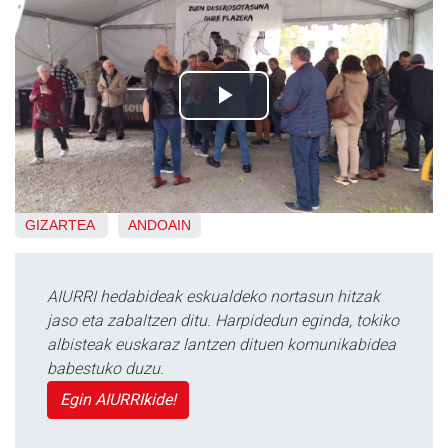
GIZARTEA
ANDOAIN
AIURRI hedabideak eskualdeko nortasun hitzak
jaso eta zabaltzen ditu. Harpidedun eginda, tokiko
albisteak euskaraz lantzen dituen komunikabidea
babestuko duzu.
Egin AIURRIkide!