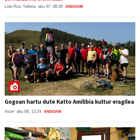
Lide Ruiz Telleria
abu 07, 08:00
ANDOAIN
Gogoan hartu dute Katto Amilibia kultur eragilea
Aiurri
abu 08, 13:24
ANDOAIN