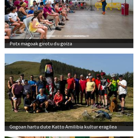
Potx magoak girotu du goiza
Gogoan hartu dute Katto Amilibia kultur eragilea