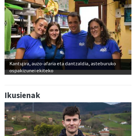
Kantujira, auzo-afaria eta dantzaldia, asteburuko
ospakizunei ekiteko
Ikusienak