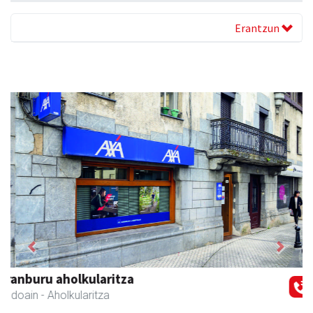
Erantzun
Previous
Next
Azkain motoak
Andoain
- Motor dendak