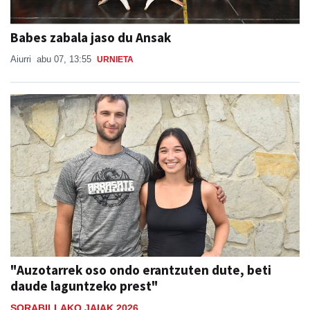
Babes zabala jaso du Ansak
Aiurri
abu 07, 13:55
URNIETA
"Auzotarrek oso ondo erantzuten dute, beti
daude laguntzeko prest"
SORABILLAKO JAIAK 2026