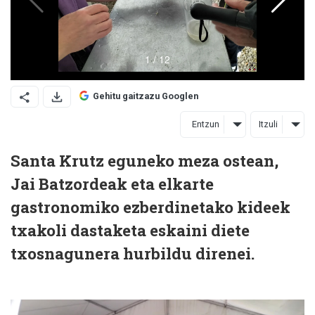
Gehitu gaitzazu Googlen
Entzun
Itzuli
Santa Krutz eguneko meza ostean,
Jai Batzordeak eta elkarte
gastronomiko ezberdinetako kideek
txakoli dastaketa eskaini diete
txosnagunera hurbildu direnei.