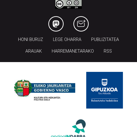
HONI BURUZ
LEGE OHARRA
PUBLIZITATEA
ARAUAK
HARREMANETARAKO
RSS