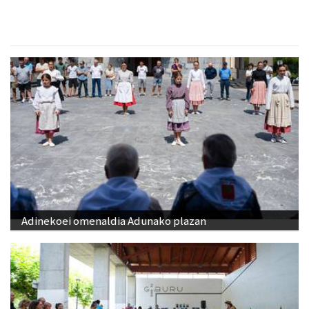
Adinekoei omenaldia Adunako plazan