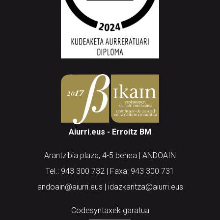
Aiurri.eus - Erroitz BM
Arantzibia plaza, 4-5 behea | ANDOAIN
Tel.: 943 300 732 | Faxa: 943 300 731
andoain@aiurri.eus | idazkaritza@aiurri.eus
Codesyntaxek garatua