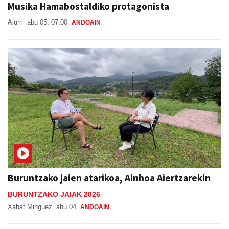
Musika Hamabostaldiko protagonista
Aiurri
abu 05, 07:00
ANDOAIN
Buruntzako jaien atarikoa, Ainhoa Aiertzarekin
BURUNTZAKO JAIAK 2026
Xabat Minguez
abu 04
ANDOAIN