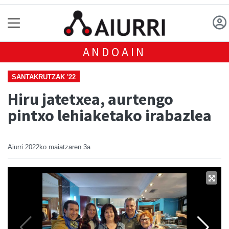
ANDOAIN
SANTAKRUTZAK '22
Hiru jatetxea, aurtengo
pintxo lehiaketako irabazlea
Aiurri
2022ko maiatzaren 3a