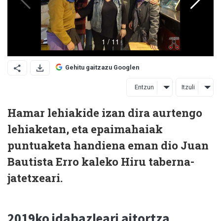
Gehitu gaitzazu Googlen
Entzun
Itzuli
Hamar lehiakide izan dira aurtengo
lehiaketan, eta epaimahaiak
puntuaketa handiena eman dio Juan
Bautista Erro kaleko Hiru taberna-
jatetxeari.
2019ko idabazleari aitortza