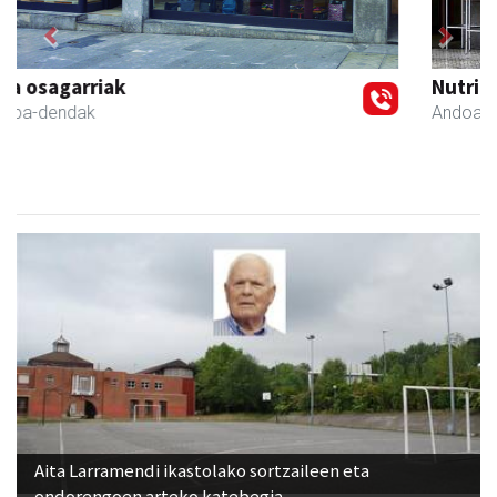
Previous
Next
NutriEskola
Andoain
- Ikasketak
Aita Larramendi ikastolako sortzaileen eta
ondorengoen arteko katebegia