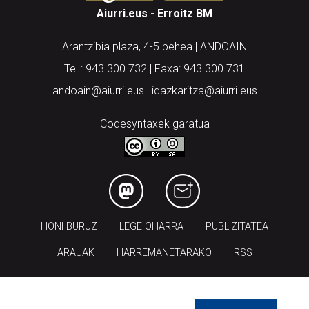
Aiurri.eus - Erroitz BM
Arantzibia plaza, 4-5 behea | ANDOAIN
Tel.: 943 300 732 | Faxa: 943 300 731
andoain@aiurri.eus | idazkaritza@aiurri.eus
Codesyntaxek garatua
HONI BURUZ
LEGE OHARRA
PUBLIZITATEA
ARAUAK
HARREMANETARAKO
RSS