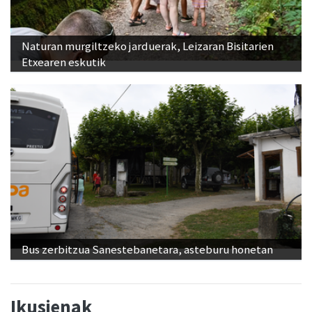
Naturan murgiltzeko jarduerak, Leizaran Bisitarien
Etxearen eskutik
Bus zerbitzua Sanestebanetara, asteburu honetan
Ikusienak