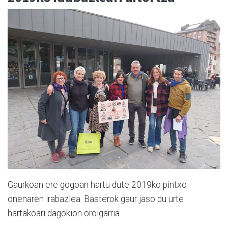
Gaurkoan ere gogoan hartu dute 2019ko pintxo
onenaren irabazlea. Basterok gaur jaso du urte
hartakoari dagokion oroigarria.