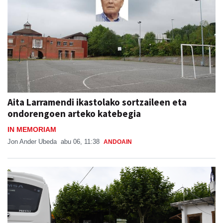
Aita Larramendi ikastolako sortzaileen eta
ondorengoen arteko katebegia
IN MEMORIAM
Jon Ander Ubeda
abu 06, 11:38
ANDOAIN