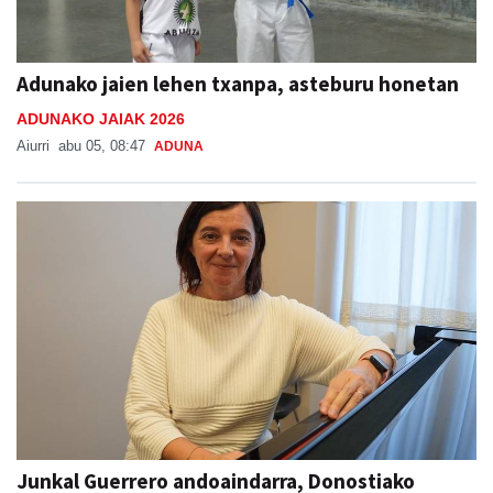
Adunako jaien lehen txanpa, asteburu honetan
ADUNAKO JAIAK 2026
Aiurri
abu 05, 08:47
ADUNA
Junkal Guerrero andoaindarra, Donostiako