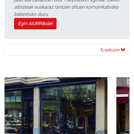
albisteak euskaraz lantzen dituen komunikabidea
babestuko duzu.
Egin AIURRIkide!
Erantzun