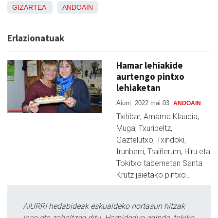
GIZARTEA
ANDOAIN
Erlazionatuak
Hamar lehiakide
aurtengo pintxo
lehiaketan
Aiurri
2022 mai 03
ANDOAIN
Txitibar, Amama Klaudia,
Muga, Txuribeltz,
Gaztelutxo, Txindoki,
Irunberri, Traiñerum, Hiru eta
Tokitxo tabernetan Santa
Krutz jaietako pintxo…
AIURRI hedabideak eskualdeko nortasun hitzak
jaso eta zabaltzen ditu. Harpidedun eginda, tokiko