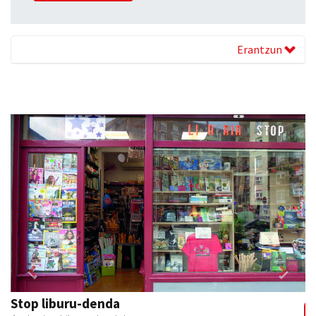
Erantzun
Previous
Next
GF akademia