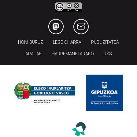
HONI BURUZ
LEGE OHARRA
PUBLIZITATEA
ARAUAK
HARREMANETARAKO
RSS