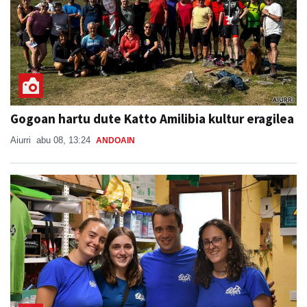
Gogoan hartu dute Katto Amilibia kultur eragilea
Aiurri
abu 08, 13:24
ANDOAIN