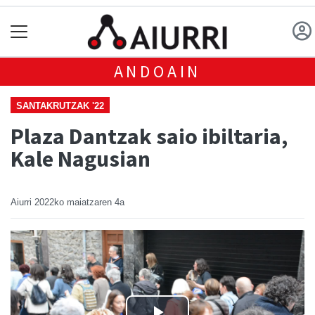
ANDOAIN
SANTAKRUTZAK '22
Plaza Dantzak saio ibiltaria,
Kale Nagusian
Aiurri
2022ko maiatzaren 4a