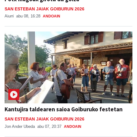
SAN ESTEBAN JAIAK GOIBURUN 2026
Aiurri
abu 08, 16:28
ANDOAIN
Kantujira taldearen saioa Goiburuko festetan
SAN ESTEBAN JAIAK GOIBURUN 2026
Jon Ander Ubeda
abu 07, 20:37
ANDOAIN