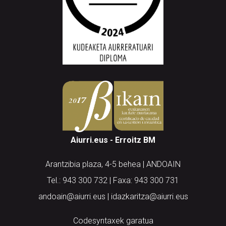
Aiurri.eus - Erroitz BM
Arantzibia plaza, 4-5 behea | ANDOAIN
Tel.: 943 300 732 | Faxa: 943 300 731
andoain@aiurri.eus | idazkaritza@aiurri.eus
Codesyntaxek garatua