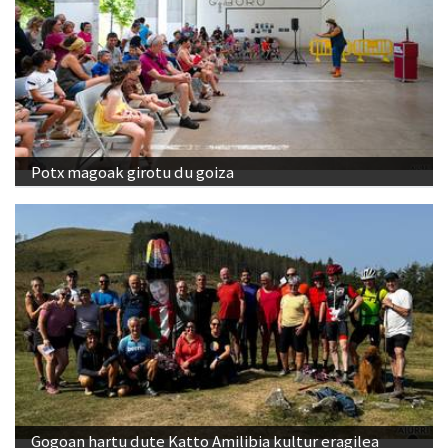
Potx magoak girotu du goiza
Gogoan hartu dute Katto Amilibia kultur eragilea