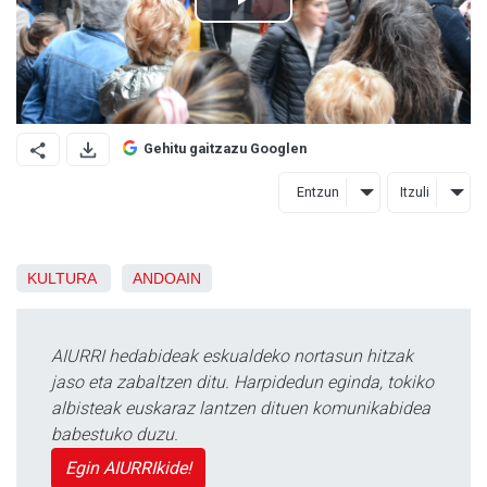
Gehitu gaitzazu Googlen
Entzun
Itzuli
KULTURA
ANDOAIN
AIURRI hedabideak eskualdeko nortasun hitzak
jaso eta zabaltzen ditu. Harpidedun eginda, tokiko
albisteak euskaraz lantzen dituen komunikabidea
babestuko duzu.
Egin AIURRIkide!