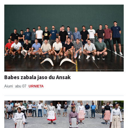
Babes zabala jaso du Ansak
Aiurri
abu 07
URNIETA