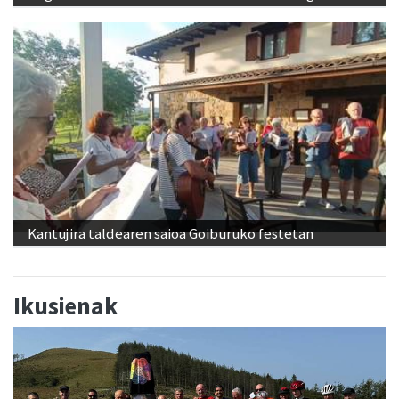
Kantujira taldearen saioa Goiburuko festetan
Ikusienak