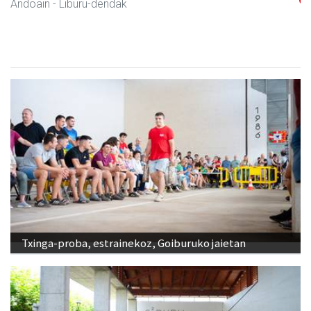
Andoain
- Akademiak
Txinga-proba, estrainekoz, Goiburuko jaietan