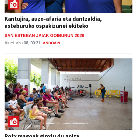
Kantujira, auzo-afaria eta dantzaldia,
asteburuko ospakizunei ekiteko
SAN ESTEBAN JAIAK GOIBURUN 2026
Aiurri
abu 08, 09:31
ANDOAIN
Potx magoak girotu du goiza