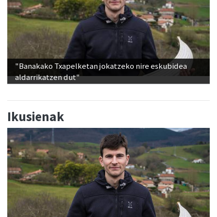
"Banakako Txapelketan jokatzeko nire eskubidea
aldarrikatzen dut"
Ikusienak