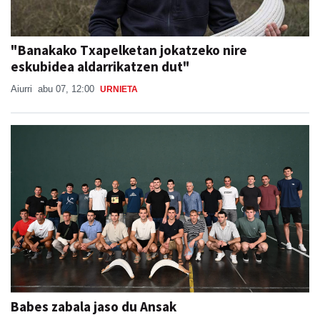
"Banakako Txapelketan jokatzeko nire
eskubidea aldarrikatzen dut"
Aiurri
abu 07, 12:00
URNIETA
Babes zabala jaso du Ansak