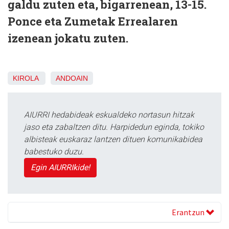
galdu zuten eta, bigarrenean, 13-15.
Ponce eta Zumetak Errealaren
izenean jokatu zuten.
KIROLA
ANDOAIN
AIURRI hedabideak eskualdeko nortasun hitzak
jaso eta zabaltzen ditu. Harpidedun eginda, tokiko
albisteak euskaraz lantzen dituen komunikabidea
babestuko duzu.
Egin AIURRIkide!
Erantzun