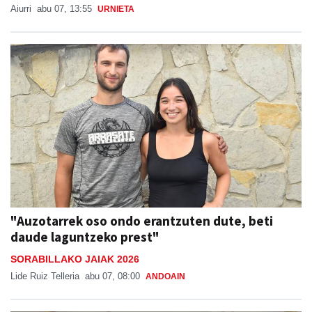
Aiurri
abu 07, 13:55
URNIETA
"Auzotarrek oso ondo erantzuten dute, beti
daude laguntzeko prest"
SORABILLAKO JAIAK 2026
Lide Ruiz Telleria
abu 07, 08:00
ANDOAIN