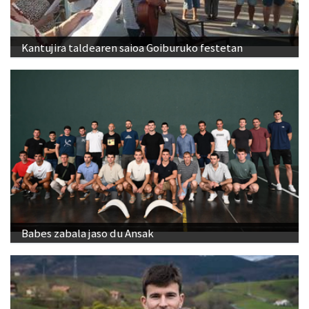
Kantujira taldearen saioa Goiburuko festetan
Babes zabala jaso du Ansak