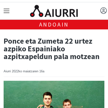
ANDOAIN
Ponce eta Zumeta 22 urtez
azpiko Espainiako
azpitxapeldun pala motzean
Aiurri
2022ko maiatzaren 16a