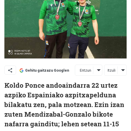
Entzun
Itzuli
Gehitu gaitzazu Googlen
Koldo Ponce andoaindarra 22 urtez
azpiko Espainiako azpitxapelduna
bilakatu zen, pala motzean. Ezin izan
zuten Mendizabal-Gonzalo bikote
nafarra gainditu; lehen setean 11-15