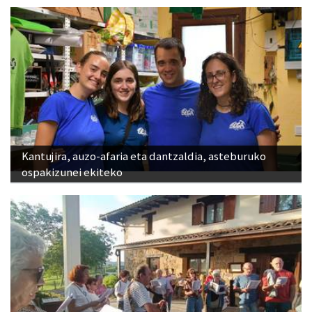
Kantujira, auzo-afaria eta dantzaldia, asteburuko
ospakizunei ekiteko