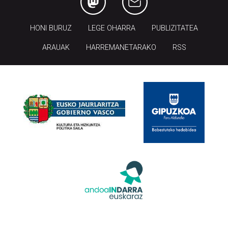
HONI BURUZ
LEGE OHARRA
PUBLIZITATEA
ARAUAK
HARREMANETARAKO
RSS