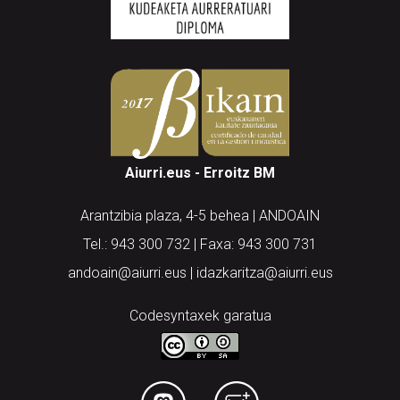
Aiurri.eus - Erroitz BM
Arantzibia plaza, 4-5 behea | ANDOAIN
Tel.: 943 300 732 | Faxa: 943 300 731
andoain@aiurri.eus | idazkaritza@aiurri.eus
Codesyntaxek garatua