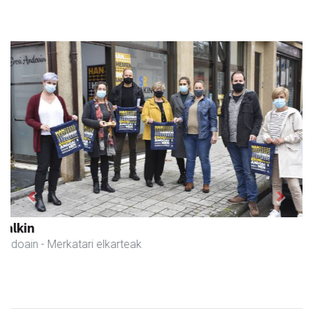
Previous
Next
Francisco Mendikute
Andoain
- Harategiak