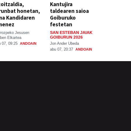
oitzaldia,
Kantujira
runbat honetan,
taldearen saioa
ma Kandidaren
Goiburuko
menez
festetan
SAN ESTEBAN JAIAK
rrozpeko Jesusen
GOIBURUN 2026
ben Elkartea
Jon Ander Ubeda
 07, 09:25
ANDOAIN
abu 07, 20:37
ANDOAIN