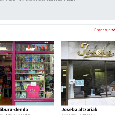
Erantzun
liburu-denda
Joseba altzariak