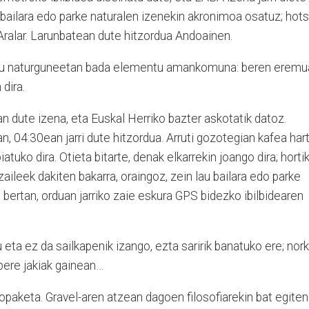
u bailara edo parke naturalen izenekin akronimoa osatuz; hots
 Aralar. Larunbatean dute hitzordua Andoainen.
, lau naturguneetan bada elementu amankomuna: beren erem
 dira.
 dute izena, eta Euskal Herriko bazter askotatik datoz.
, 04:30ean jarri dute hitzordua. Arruti gozotegian kafea hart
tuko dira. Otieta bitarte, denak elkarrekin joango dira; horti
rtzaileek dakiten bakarra, oraingoz, zein lau bailara edo parke
bertan, orduan jarriko zaie eskura GPS bidezko ibilbidearen
eta ez da sailkapenik izango, ezta saririk banatuko ere; nork
bere jakiak gainean…
paketa. Gravel-aren atzean dagoen filosofiarekin bat egiten