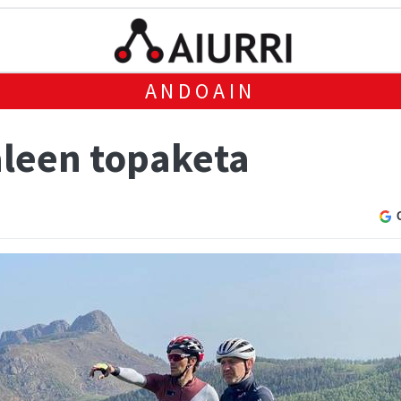
ANDOAIN
aleen topaketa