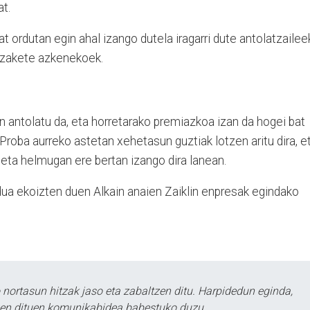
at.
t ordutan egin ahal izango dutela iragarri dute antolatzailee
itzakete azkenekoek.
 antolatu da, eta horretarako premiazkoa izan da hogei bat
Proba aurreko astetan xehetasun guztiak lotzen aritu dira, et
 eta helmugan ere bertan izango dira lanean.
dua ekoizten duen Alkain anaien Zaiklin enpresak egindako
ortasun hitzak jaso eta zabaltzen ditu. Harpidedun eginda,
tzen dituen komunikabidea babestuko duzu.