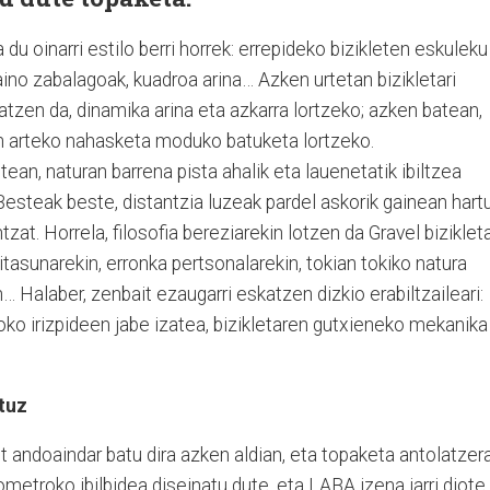
 du oinarri estilo berri horrek: errepideko bizikleten eskuleku
aino zabalagoak, kuadroa arina… Azken urtetan bizikletari
atzen da, dinamika arina eta azkarra lortzeko; azken batean,
n arteko nahasketa moduko batuketa lortzeko.
ean, naturan barrena pista ahalik eta lauenetatik ibiltzea
 Besteak beste, distantzia luzeak pardel askorik gainean hart
tzat. Horrela, filosofia bereziarekin lotzen da Gravel bizikleta
tasunarekin, erronka pertsonalarekin, tokian tokiko natura
 Halaber, zenbait ezaugarri eskatzen dizkio erabiltzaileari:
ioko irizpideen jabe izatea, bizikletaren gutxieneko mekanika
tuz
t andoaindar batu dira azken aldian, eta topaketa antolatzer
ometroko ibilbidea diseinatu dute, eta LABA izena jarri diote