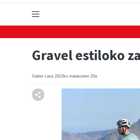
Gravel estiloko z
Xabier Lasa
2022ko maiatzaren 20a