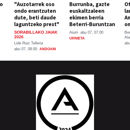
so
"Auzotarrek oso
Burrunba, gazte
Ot
ondo erantzuten
euskaltzaleen
la
dute, beti daude
ekimen berria
A
laguntzeko prest"
Beterri-Buruntzan
o
SORABILLAKO JAIAK
Aiurri
abu 07, 07:00
Be
2026
Ala
URNIETA
Lide Ruiz Telleria
abu
abu 07, 08:00
ANDOAIN