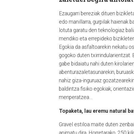
Ezaugarri bereziak dituen bizikleta
edo manillarra, gurpilak haienak b
lotuta garatu den teknologiaz bali
mendiko eta errepideko biziklete
Egokia da asfaltoarekin nekatu ost
gogoko duten txirrindularientzat.
gabe bidaiatu nahi duten kirolarien
abenturazaletasunarekin, buruaski
nahiz giza-inguruaz gozatzearekin…
baldintza fisiko egokiak, orientaz
menperatzea…
Topaketa, lau eremu natural ba
Gravel estiloa maite duten zenbai
animatu dira. Horretarako, 250 kil