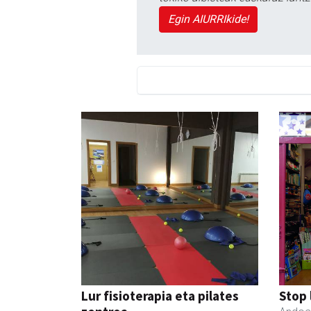
Egin AIURRIkide!
Lur fisioterapia eta pilates
Stop 