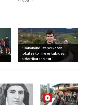
Andoain
-
"Banakako Txapelketan
jokatzeko nire eskubidea
aldarrikatzen dut"