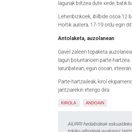
lagunak biltzea dute xede, batik b
Lehenbizikoek, ibilbide osoa 12 ba
Hortik aurrera, 17-19 ordu egin d
Antolaketa, auzolanean
Gavel zaleen topaketa auzolanean
lagun boluntarioen parte-hartzea. 
larunbatean, egun osoan, irteeran
Parte-hartzaileak, kirol ekipamen
jantziarekin irtengo dira.
KIROLA
ANDOAIN
AIURRI hedabideak eskualdeko n
tokiko albisteak euskaraz lan