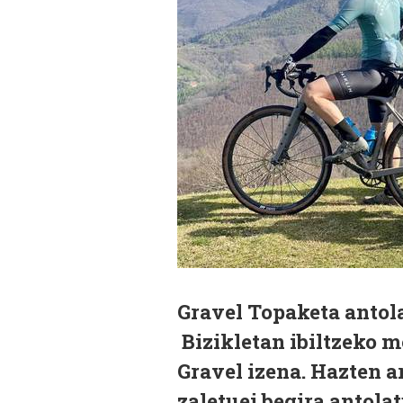
Gravel Topaketa antol
Bizikletan ibiltzeko mo
Gravel izena. Hazten a
zaletuei begira antola