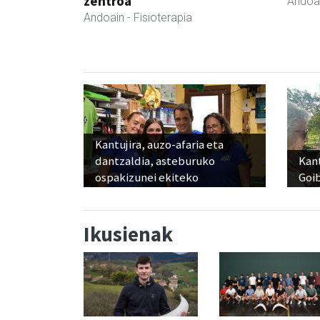
zentroa
Andoa
Andoain
- Fisioterapia
Kantujira, auzo-afaria eta
dantzaldia, asteburuko
Kant
ospakizunei ekiteko
Goi
Ikusienak