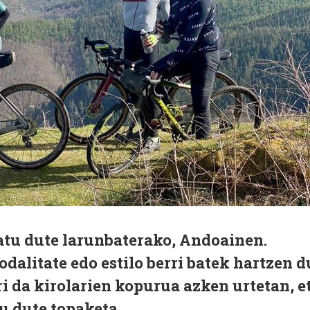
atu dute larunbaterako, Andoainen.
dalitate edo estilo berri batek hartzen d
ri da kirolarien kopurua azken urtetan, e
tu dute topaketa.