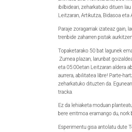
ibilbideari, zeharkatuko dituen la
Leitzaran, Artikutza, Bidasoa eta
Paraje zoragarriak izateaz gain
trenbide zaharren pistak aurkitzen
Topaketarako 50 bat lagunek eman
Zumea plazan, larunbat goizaldean
eta 05:00etan Leitzaran aldera abia
aurrera, abilitatea libre! Parte-ha
zeharkatuko dituzten da. Egunean 
tracka.
Ez da lehiaketa moduan planteatu 
bere erritmoa eramango du, nork 
Esperimentu gisa antolatu dute To