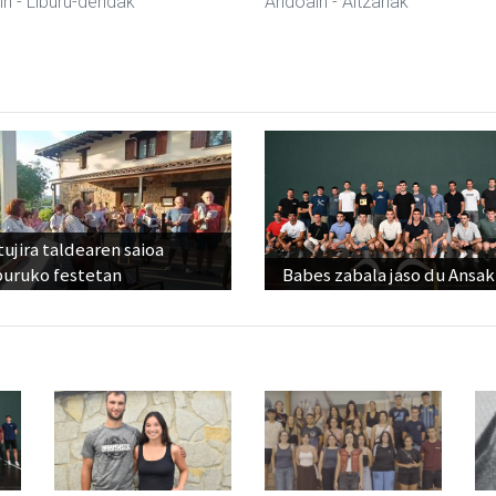
in
- Liburu-dendak
Andoain
- Altzariak
ujira taldearen saioa
buruko festetan
Babes zabala jaso du Ansak