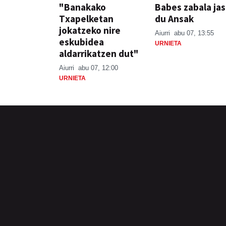
"Banakako
Babes zabala ja
Txapelketan
du Ansak
jokatzeko nire
Aiurri
abu 07, 13:55
eskubidea
URNIETA
aldarrikatzen dut"
Aiurri
abu 07, 12:00
URNIETA