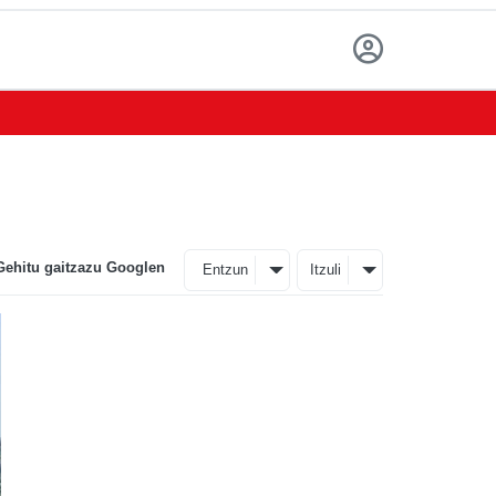
Gehitu gaitzazu Googlen
Entzun
Itzuli