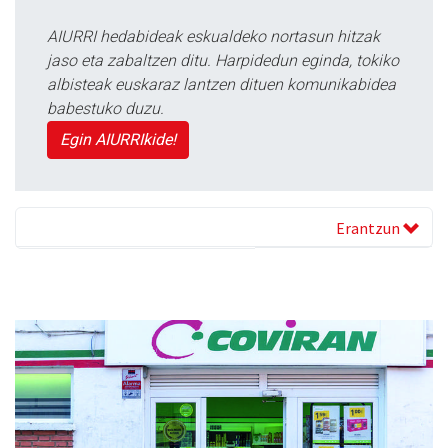
AIURRI hedabideak eskualdeko nortasun hitzak
jaso eta zabaltzen ditu. Harpidedun eginda, tokiko
albisteak euskaraz lantzen dituen komunikabidea
babestuko duzu.
Egin AIURRIkide!
Erantzun