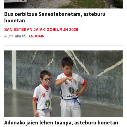
Bus zerbitzua Sanestebanetara, asteburu
honetan
SAN ESTEBAN JAIAK GOIBURUN 2026
Aiurri
abu 05
ANDOAIN
Adunako jaien lehen txanpa, asteburu honetan