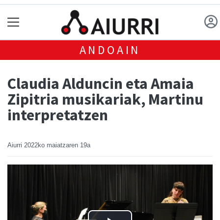
ANDOAIN
Claudia Alduncin eta Amaia
Zipitria musikariak, Martinu
interpretatzen
Aiurri
2022ko maiatzaren 19a