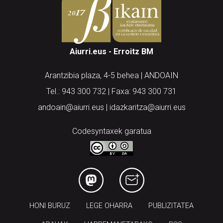
Aiurri.eus - Erroitz BM
Arantzibia plaza, 4-5 behea | ANDOAIN
Tel.: 943 300 732 | Faxa: 943 300 731
andoain@aiurri.eus | idazkaritza@aiurri.eus
Codesyntaxek garatua
HONI BURUZ
LEGE OHARRA
PUBLIZITATEA