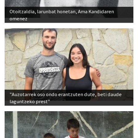
Otoitzaldia, larunbat honetan, Ama Kandidaren
omenez
"Auzotarrek oso ondo erantzuten dute, beti daude
laguntzeko prest"