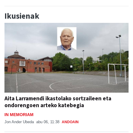
Ikusienak
Aita Larramendi ikastolako sortzaileen eta
ondorengoen arteko katebegia
IN MEMORIAM
Jon Ander Ubeda
abu 06, 11:38
ANDOAIN