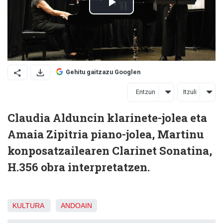
Gehitu gaitzazu Googlen
Entzun
Itzuli
Claudia Alduncin klarinete-jolea eta
Amaia Zipitria piano-jolea, Martinu
konposatzailearen Clarinet Sonatina,
H.356 obra interpretatzen.
KULTURA
ANDOAIN