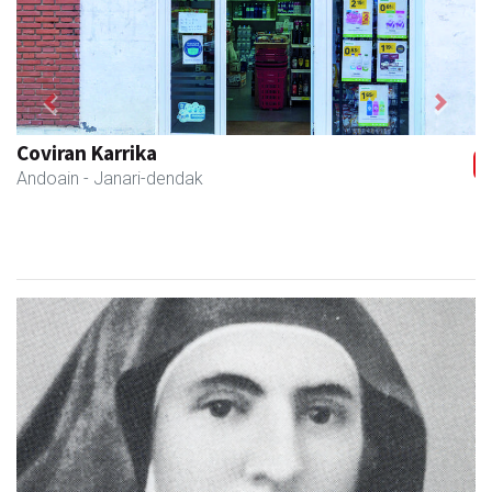
Previous
Next
Belkoain fisioterapia zerbitzua
Andoain
- Fisioterapia