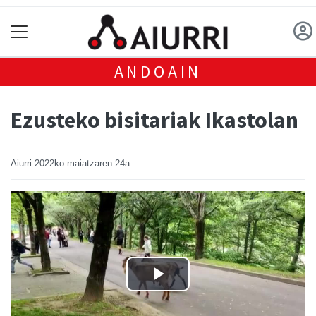
ANDOAIN
Ezusteko bisitariak Ikastolan
Aiurri
2022ko maiatzaren 24a