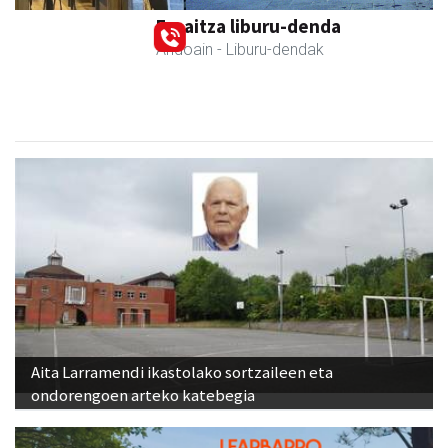
Ernaitza liburu-denda
Andoain
- Liburu-dendak
Aita Larramendi ikastolako sortzaileen eta
ondorengoen arteko katebegia