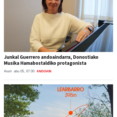
Junkal Guerrero andoaindarra, Donostiako
Musika Hamabostaldiko protagonista
Aiurri
abu 05, 07:00
ANDOAIN