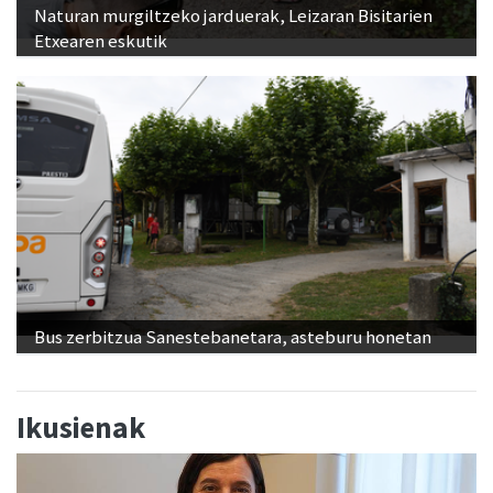
Naturan murgiltzeko jarduerak, Leizaran Bisitarien
Etxearen eskutik
Bus zerbitzua Sanestebanetara, asteburu honetan
Ikusienak