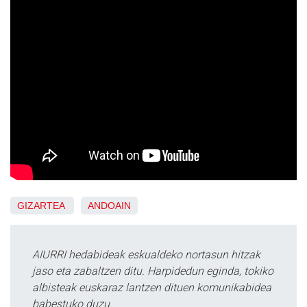
GIZARTEA
ANDOAIN
AIURRI hedabideak eskualdeko nortasun hitzak
jaso eta zabaltzen ditu. Harpidedun eginda, tokiko
albisteak euskaraz lantzen dituen komunikabidea
babestuko duzu.