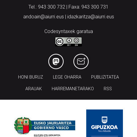
Tel.: 943 300 732 | Faxa: 943 300 731
andoain@aiurri.eus | idazkaritza@aiurri.eus
Codesyntaxek garatua
HONI BURUZ
LEGE OHARRA
PUBLIZITATEA
ARAUAK
HARREMANETARAKO
RSS