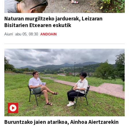
Naturan murgiltzeko jarduerak, Leizaran
Bisitarien Etxearen eskutik
Aiurri
abu 05, 08:30
ANDOAIN
Buruntzako jaien atarikoa, Ainhoa Aiertzarekin