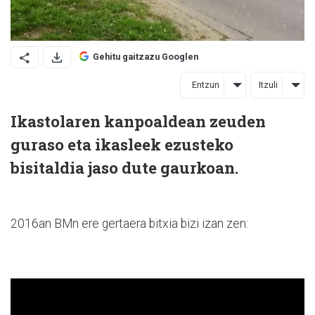
Gehitu gaitzazu Googlen
Entzun
Itzuli
Ikastolaren kanpoaldean zeuden
guraso eta ikasleek ezusteko
bisitaldia jaso dute gaurkoan.
2016an BMn ere gertaera bitxia bizi izan zen: