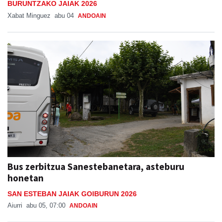
BURUNTZAKO JAIAK 2026
Xabat Minguez
abu 04
ANDOAIN
Bus zerbitzua Sanestebanetara, asteburu
honetan
SAN ESTEBAN JAIAK GOIBURUN 2026
Aiurri
abu 05, 07:00
ANDOAIN