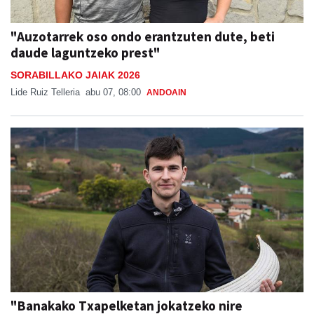
"Auzotarrek oso ondo erantzuten dute, beti
daude laguntzeko prest"
SORABILLAKO JAIAK 2026
Lide Ruiz Telleria
abu 07, 08:00
ANDOAIN
"Banakako Txapelketan jokatzeko nire