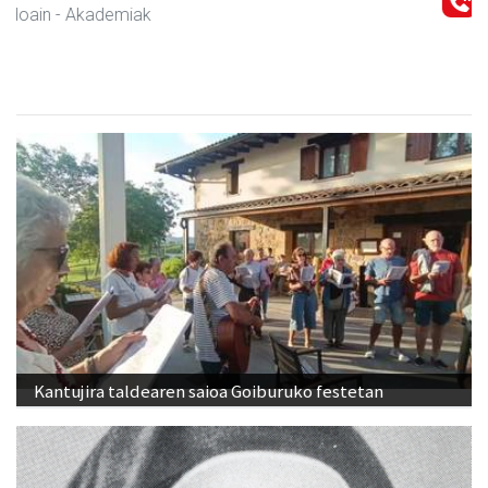
Andoain
- Arropa-dendak
Kantujira taldearen saioa Goiburuko festetan