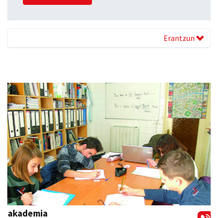
Erantzun
Previous
Next
Asun denda