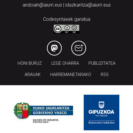
andoain@aiurri.eus | idazkaritza@aiurri.eus
Codesyntaxek garatua
HONI BURUZ
LEGE OHARRA
PUBLIZITATEA
ARAUAK
HARREMANETARAKO
RSS