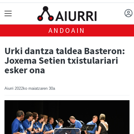
ANDOAIN
Urki dantza taldea Basteron:
Joxema Setien txistulariari
esker ona
Aiurri
2022ko maiatzaren 30a