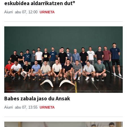
eskubidea aldarrikatzen dut"
Aiurri
abu 07, 12:00
URNIETA
Babes zabala jaso du Ansak
Aiurri
abu 07, 13:55
URNIETA