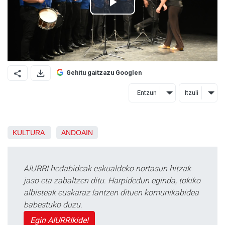
Gehitu gaitzazu Googlen
Entzun
Itzuli
KULTURA
ANDOAIN
AIURRI hedabideak eskualdeko nortasun hitzak
jaso eta zabaltzen ditu. Harpidedun eginda, tokiko
albisteak euskaraz lantzen dituen komunikabidea
babestuko duzu.
Egin AIURRIkide!