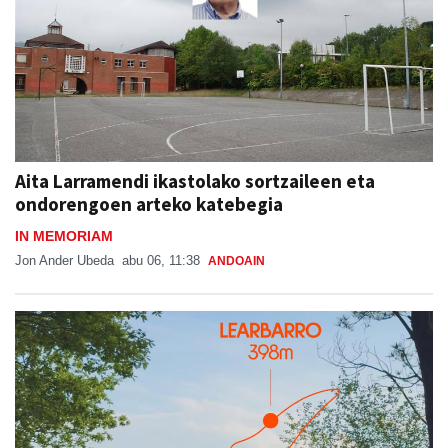
Aita Larramendi ikastolako sortzaileen eta
ondorengoen arteko katebegia
IN MEMORIAM
Jon Ander Ubeda
abu 06, 11:38
ANDOAIN