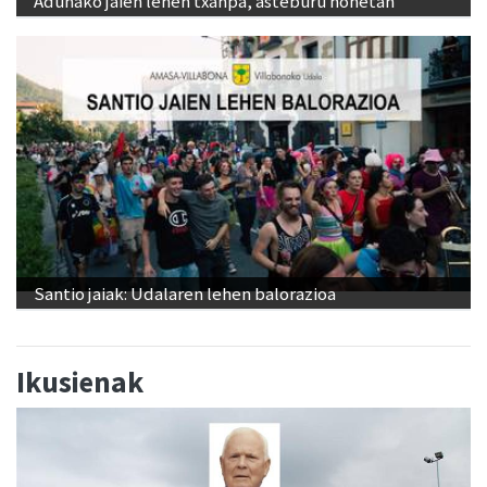
Adunako jaien lehen txanpa, asteburu honetan
Santio jaiak: Udalaren lehen balorazioa
Ikusienak