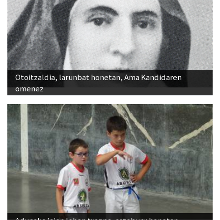
Otoitzaldia, larunbat honetan, Ama Kandidaren
omenez