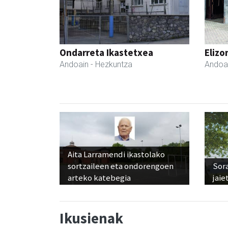
Ondarreta Ikastetxea
Elizo
Andoain
- Hezkuntza
Andoa
Aita Larramendi ikastolako
sortzaileen eta ondorengoen
Sora
arteko katebegia
jaie
Ikusienak