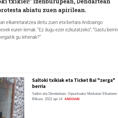
oki txikiei!" izenburupean, Dendartean
otesta abiatu zuen apirilean.
n elkarretaratzea deitu zuen eta bertara Andoaingo
uexek euren lemak: "Ez dugu ezer ezkutatzeko"; "Gastu berrir
ergaitik gu lehenak?".
Saltoki txikiak eta Ticket Bai "zerga"
berria
Salkin eta Dendartean, Gipuzkoako Merkatari Elkarteen
Bilkura
2022 api 14
ANDOAIN