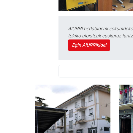
AIURRI hedabideak eskualdeko n
tokiko albisteak euskaraz lan
Egin AIURRIkide!