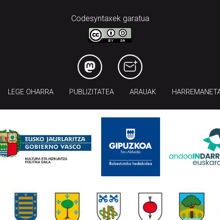
Codesyntaxek garatua
LEGE OHARRA
PUBLIZITATEA
ARAUAK
HARREMANET