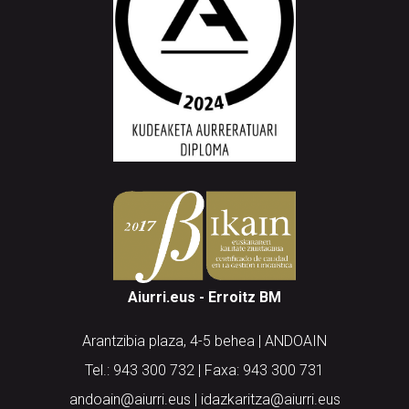
Aiurri.eus - Erroitz BM
Arantzibia plaza, 4-5 behea | ANDOAIN
Tel.: 943 300 732 | Faxa: 943 300 731
andoain@aiurri.eus | idazkaritza@aiurri.eus