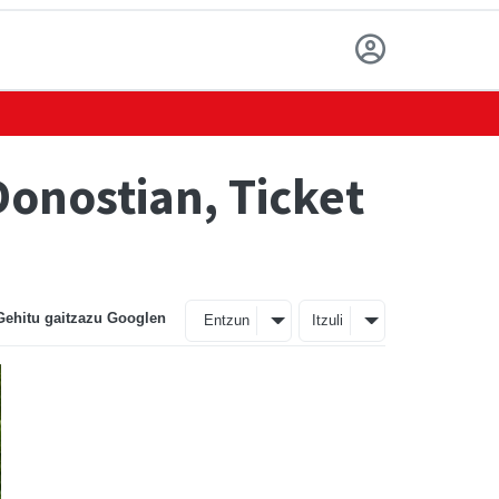
Donostian, Ticket
Gehitu gaitzazu Googlen
Entzun
Itzuli