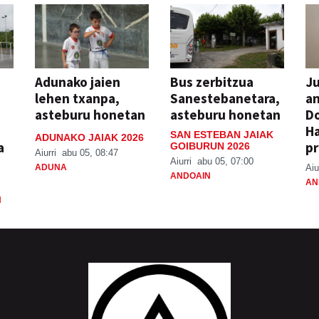
Adunako jaien
Bus zerbitzua
Ju
lehen txanpa,
Sanestebanetara,
an
asteburu honetan
asteburu honetan
Do
H
SAN ESTEBAN JAIAK
ADUNAKO JAIAK 2026
a
pr
GOIBURUN 2026
Aiurri
abu 05, 08:47
Aiurri
abu 05, 07:00
ADUNA
Aiu
ANDOAIN
AN
N