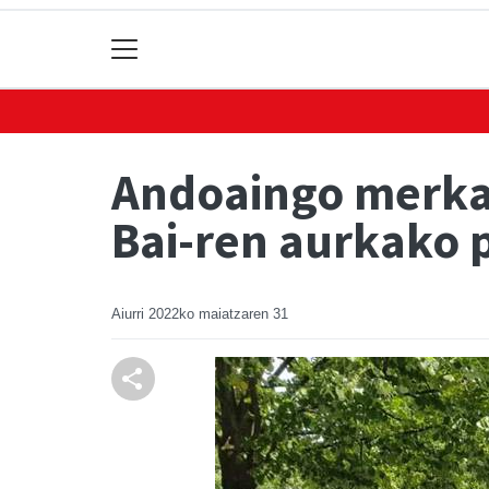
Andoaingo merkat
Bai-ren aurkako 
Aiurri
2022ko maiatzaren 31