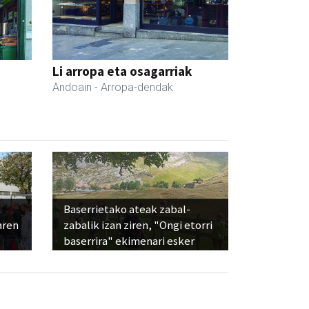
a
Li arropa eta osagarriak
Andoain
- Arropa-dendak
Baserrietako ateak zabal-
aren
zabalik izan ziren, "Ongi etorri
baserrira" ekimenari esker