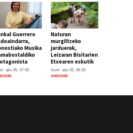
nkal Guerrero
Naturan
doaindarra,
murgiltzeko
nostiako Musika
jarduerak,
amabostaldiko
Leizaran Bisitarien
otagonista
Etxearen eskutik
rri
abu 05, 07:00
Aiurri
abu 05, 08:30
DOAIN
ANDOAIN