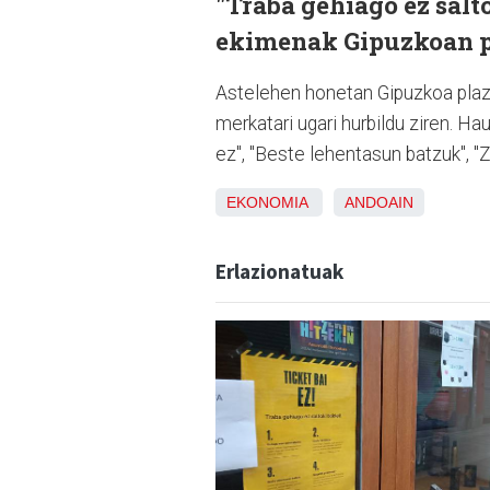
"Traba gehiago ez salt
ekimenak Gipuzkoan pr
Astelehen honetan Gipuzkoa plaza
merkatari ugari hurbildu ziren. Ha
ez", "Beste lehentasun batzuk", "Z
EKONOMIA
ANDOAIN
Erlazionatuak