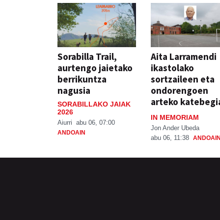
Sorabilla Trail,
Aita Larramendi
aurtengo jaietako
ikastolako
berrikuntza
sortzaileen eta
nagusia
ondorengoen
arteko katebegi
SORABILLAKO JAIAK
2026
IN MEMORIAM
Aiurri
abu 06, 07:00
Jon Ander Ubeda
ANDOAIN
abu 06, 11:38
ANDOAI