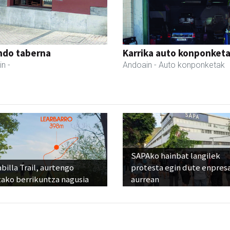
ndo taberna
Karrika auto konponket
in
-
Andoain
- Auto konponketak
SAPAko hainbat langilek
billa Trail, aurtengo
protesta egin dute enpres
tako berrikuntza nagusia
aurrean