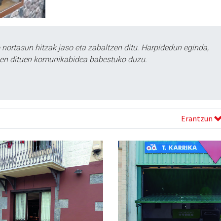
ortasun hitzak jaso eta zabaltzen ditu. Harpidedun eginda,
tzen dituen komunikabidea babestuko duzu.
Erantzun