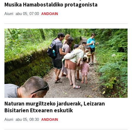
Musika Hamabostaldiko protagonista
Aiurri
abu 05, 07:00
ANDOAIN
Naturan murgiltzeko jarduerak, Leizaran
Bisitarien Etxearen eskutik
Aiurri
abu 05, 08:30
ANDOAIN