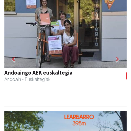
Previous
Next
Ormaki urdaitegia
Andoain
- Urdaitegiak