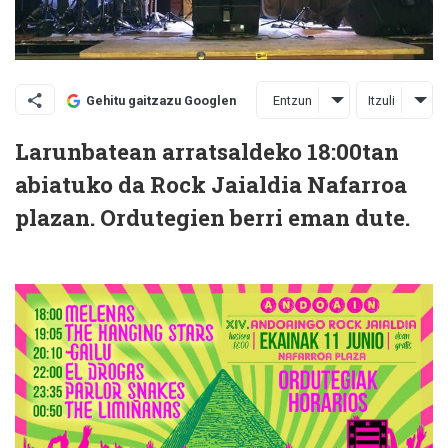
Entzun
Itzuli
Gehitu gaitzazu Googlen
Larunbatean arratsaldeko 18:00tan
abiatuko da Rock Jaialdia Nafarroa
plazan. Ordutegien berri eman dute.