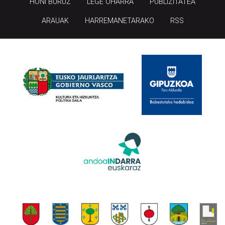
HONI BURUZ
LEGE OHARRA
PUBLIZITATEA
ARAUAK
HARREMANETARAKO
RSS