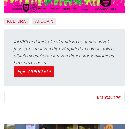
KULTURA
ANDOAIN
AIURRI hedabideak eskualdeko nortasun hitzak
jaso eta zabaltzen ditu. Harpidedun eginda, tokiko
albisteak euskaraz lantzen dituen komunikabidea
babestuko duzu.
Egin AIURRIkide!
Erantzun