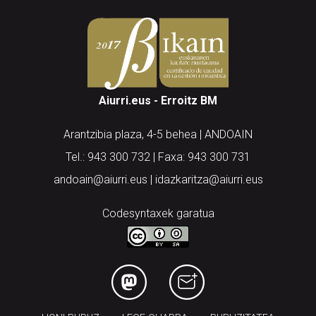
Aiurri.eus - Erroitz BM
Arantzibia plaza, 4-5 behea | ANDOAIN
Tel.: 943 300 732 | Faxa: 943 300 731
andoain@aiurri.eus | idazkaritza@aiurri.eus
Codesyntaxek garatua