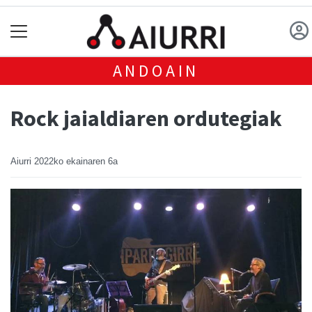
ANDOAIN
Rock jaialdiaren ordutegiak
Aiurri
2022ko ekainaren 6a