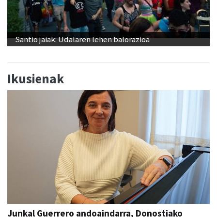
Santio jaiak: Udalaren lehen balorazioa
Ikusienak
Junkal Guerrero andoaindarra, Donostiako