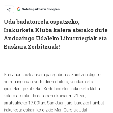
Gehitu gaitzazu Googlen
Uda badatorrela ospatzeko,
Irakurketa Kluba kalera aterako dute
Andoaingo Udaleko Liburutegiak eta
Euskara Zerbitzuak!
San Juan jaiek aukera paregabea eskaintzen digute
horren inguruan sortu diren ohitura, kondaira eta
ipuinekin gozatzeko. Xede horrekin irakurketa kluba
kalera aterako da datorren ekainaren 21ean,
arratsaldeko 17:00tan. San Juan jaiei buruzko hainbat
irakurketa eskainiko dizkie Mari Garciak Udal