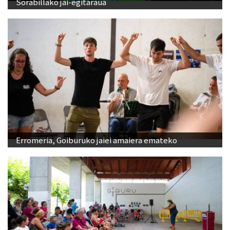
Sorabillako jai-egitaraua
Erromeria, Goiburuko jaiei amaiera emateko