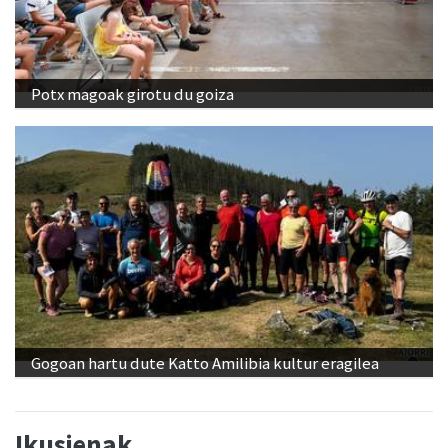
Potx magoak girotu du goiza
Gogoan hartu dute Katto Amilibia kultur eragilea
Ikusienak