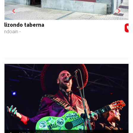
Previous
Next
Adats ileapaindegi eta estetika
Andoain
- Ile-apaindegiak