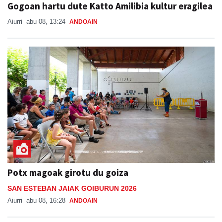
Gogoan hartu dute Katto Amilibia kultur eragilea
Aiurri
abu 08, 13:24
ANDOAIN
Potx magoak girotu du goiza
SAN ESTEBAN JAIAK GOIBURUN 2026
Aiurri
abu 08, 16:28
ANDOAIN