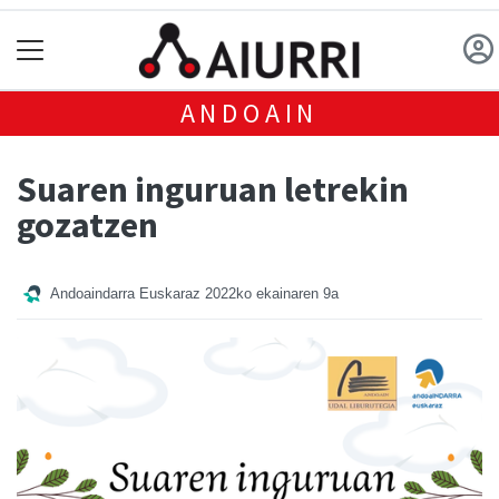
ANDOAIN
Suaren inguruan letrekin
gozatzen
Andoaindarra Euskaraz
2022ko ekainaren 9a