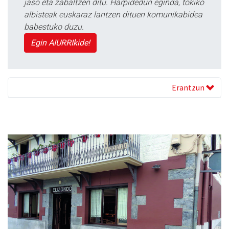
jaso eta zabaltzen ditu. Harpidedun eginda, tokiko
albisteak euskaraz lantzen dituen komunikabidea
babestuko duzu.
Egin AIURRIkide!
Erantzun