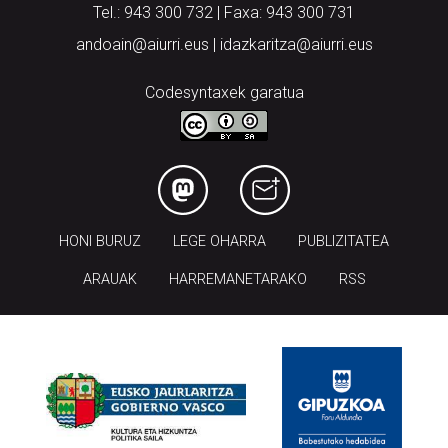
Tel.: 943 300 732 | Faxa: 943 300 731
andoain@aiurri.eus | idazkaritza@aiurri.eus
Codesyntaxek garatua
HONI BURUZ
LEGE OHARRA
PUBLIZITATEA
ARAUAK
HARREMANETARAKO
RSS