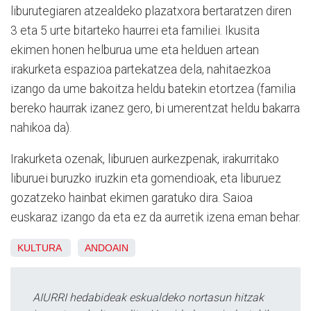
liburutegiaren atzealdeko plazatxora bertaratzen diren
3 eta 5 urte bitarteko haurrei eta familiei. Ikusita
ekimen honen helburua ume eta helduen artean
irakurketa espazioa partekatzea dela, nahitaezkoa
izango da ume bakoitza heldu batekin etortzea (familia
bereko haurrak izanez gero, bi umerentzat heldu bakarra
nahikoa da).
Irakurketa ozenak, liburuen aurkezpenak, irakurritako
liburuei buruzko iruzkin eta gomendioak, eta liburuez
gozatzeko hainbat ekimen garatuko dira. Saioa
euskaraz izango da eta ez da aurretik izena eman behar.
KULTURA
ANDOAIN
AIURRI hedabideak eskualdeko nortasun hitzak