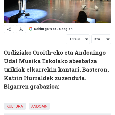
Gehitu gaitzazu Googlen
Entzun
Itzuli
Ordiziako Oroith-eko eta Andoaingo
Udal Musika Eskolako abesbatza
txikiak elkarrekin kantari, Basteron,
Katrin Iturraldek zuzenduta.
Bigarren grabazioa:
KULTURA
ANDOAIN