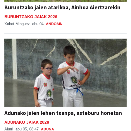
Buruntzako jaien atarikoa, Ainhoa Aiertzarekin
BURUNTZAKO JAIAK 2026
Xabat Minguez
abu 04
ANDOAIN
Adunako jaien lehen txanpa, asteburu honetan
ADUNAKO JAIAK 2026
Aiurri
abu 05, 08:47
ADUNA