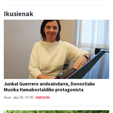
Ikusienak
Junkal Guerrero andoaindarra, Donostiako
Musika Hamabostaldiko protagonista
Aiurri
abu 05, 07:00
ANDOAIN