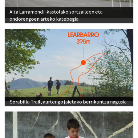
Aita Larramendi ikastolako sortzaileen eta
ondorengoen arteko katebegia
Sorabilla Trail, aurtengo jaietako berrikuntza nagusia