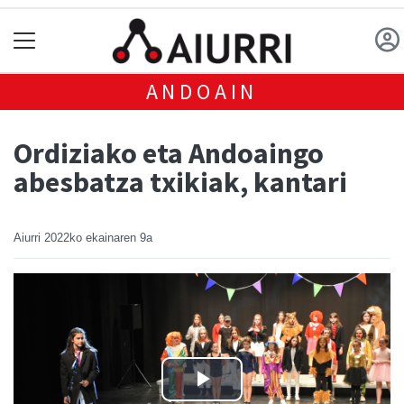
ANDOAIN
Ordiziako eta Andoaingo
abesbatza txikiak, kantari
Aiurri
2022ko ekainaren 9a