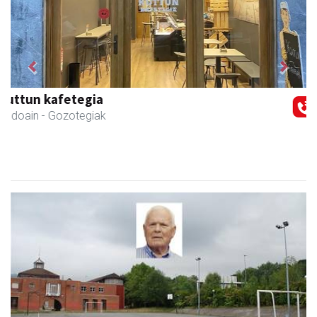
Previous
Next
Xixori belar-denda
Andoain
- Belar-denda