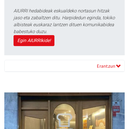
AIURRI hedabideak eskualdeko nortasun hitzak
jaso eta zabaltzen ditu. Harpidedun eginda, tokiko
albisteak euskaraz lantzen dituen komunikabidea
babestuko duzu.
Egin AIURRIkide!
Erantzun