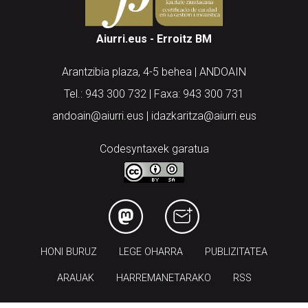
Aiurri.eus - Erroitz BM
Arantzibia plaza, 4-5 behea | ANDOAIN
Tel.: 943 300 732 | Faxa: 943 300 731
andoain@aiurri.eus | idazkaritza@aiurri.eus
Codesyntaxek garatua
HONI BURUZ
LEGE OHARRA
PUBLIZITATEA
ARAUAK
HARREMANETARAKO
RSS