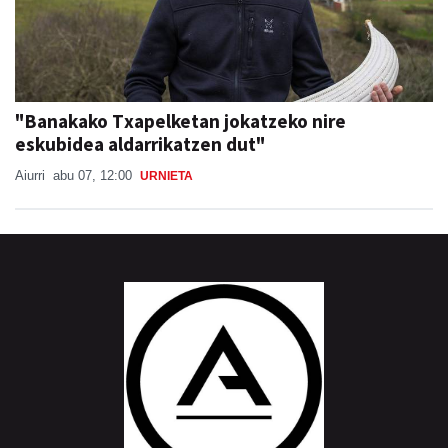
"Banakako Txapelketan jokatzeko nire
eskubidea aldarrikatzen dut"
Aiurri
abu 07, 12:00
URNIETA