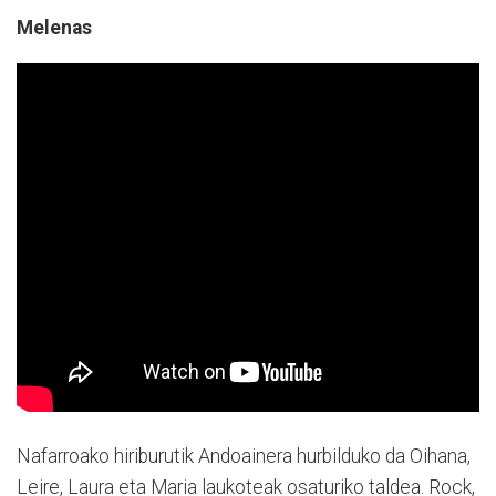
Melenas
Nafarroako hiriburutik Andoainera hurbilduko da Oihana,
Leire, Laura eta Maria laukoteak osaturiko taldea. Rock,