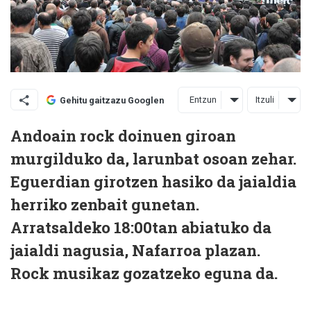
Entzun
Itzuli
Gehitu gaitzazu Googlen
Andoain rock doinuen giroan
murgilduko da, larunbat osoan zehar.
Eguerdian girotzen hasiko da jaialdia
herriko zenbait gunetan.
Arratsaldeko 18:00tan abiatuko da
jaialdi nagusia, Nafarroa plazan.
Rock musikaz gozatzeko eguna da.