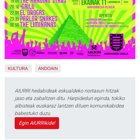
KULTURA
ANDOAIN
AIURRI hedabideak eskualdeko nortasun hitzak
jaso eta zabaltzen ditu. Harpidedun eginda, tokiko
albisteak euskaraz lantzen dituen komunikabidea
babestuko duzu.
Egin AIURRIkide!