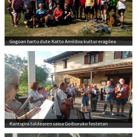
Gogoan hartu dute Katto Amilibia kultur eragilea
Kantujira taldearen saioa Goiburuko festetan