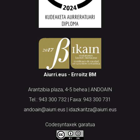
Aiurri.eus - Erroitz BM
Arantzibia plaza, 4-5 behea | ANDOAIN
Tel.: 943 300 732 | Faxa: 943 300 731
andoain@aiurri.eus | idazkaritza@aiurri.eus
Codesyntaxek garatua