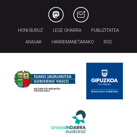
HONI BURUZ
LEGE OHARRA
PUBLIZITATEA
ARAUAK
HARREMANETARAKO
RSS