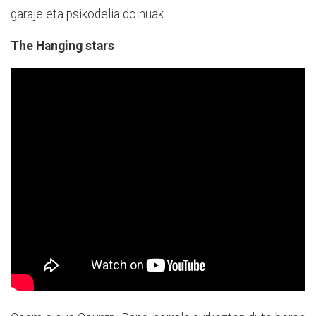
garaje eta psikodelia doinuak.
The Hanging stars