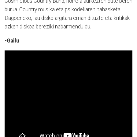
Cosmicious Country Band, horrela aurkezten dute beren
burua. Country musika eta psikodeliaren nahasketa.
Dagoeneko, lau disko argitara eman dituzte eta kritikak
azken diskoa bereziki nabarmendu du.
-Gailu