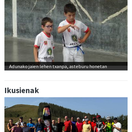
Adunako jaien lehen txanpa, asteburu honetan
Ikusienak