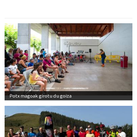
Potx magoak girotu du goiza