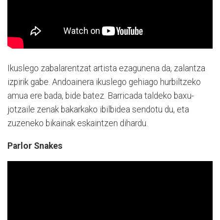
Ikuslego zabalarentzat artista ezagunena da, zalantza
izpirik gabe. Andoainera ikuslego gehiago hurbiltzeko
amua ere bada, bide batez. Barricada taldeko baxu-
jotzaile zenak bakarkako ibilbidea sendotu du, eta
zuzeneko bikainak eskaintzen dihardu.
Parlor Snakes