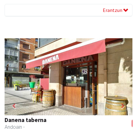
Erantzun
Previous
Next
Danena taberna
Andoain
-