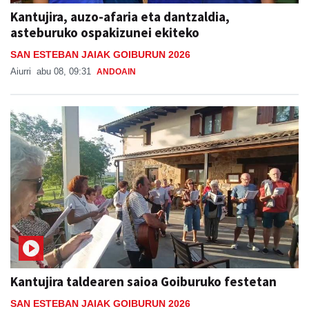
Kantujira, auzo-afaria eta dantzaldia,
asteburuko ospakizunei ekiteko
SAN ESTEBAN JAIAK GOIBURUN 2026
Aiurri
abu 08, 09:31
ANDOAIN
Kantujira taldearen saioa Goiburuko festetan
SAN ESTEBAN JAIAK GOIBURUN 2026