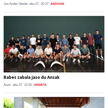
Jon Ander Ubeda
abu 07, 20:37
ANDOAIN
Babes zabala jaso du Ansak
Aiurri
abu 07, 13:55
URNIETA