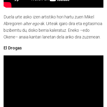
Duela urte asko izen artistiko hori hartu zuen Mikel
Abregoren
alter ego
-ak. Urteak igaro dira eta egitasmoa
biziberritu du, disko berria kaleratuz. Eneko –edo
Okene– anaia kantari lanetan dela ariko dira zuzenean.
El Drogas