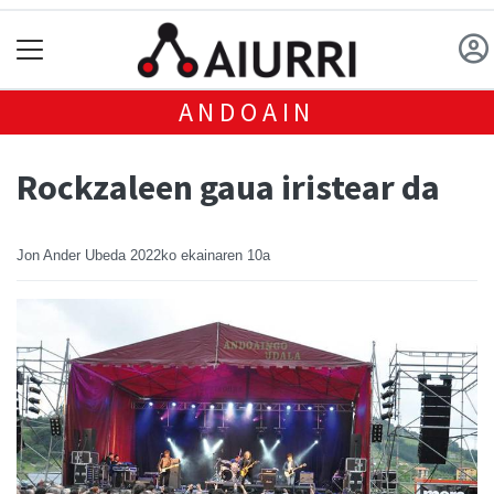
ANDOAIN
Rockzaleen gaua iristear da
Jon Ander Ubeda
2022ko ekainaren 10a