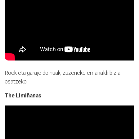
Rock eta garaje doinuak, zuzeneko emanaldi bizia
osatzeko.
The Limiñanas