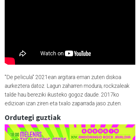
"De pelicula" 2021ean argitara eman zuten diskoa
aurkeztera datoz. Lagun zaharren modura, rockzaleak
talde hau bereziki ikusteko gogoz daude. 2017ko
edizioan izan ziren eta txalo zaparrada jaso zuten.
Ordutegi guztiak