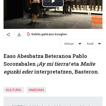
Gehitu gaitzazu Googlen
Entzun
Itzuli
Easo Abesbatza Beteranoa Pablo
Sorozabalen
¡Ay mi tierra!
eta
Maite
eguzki eder
interpretatzen, Basteron.
KULTURA
ANDOAIN