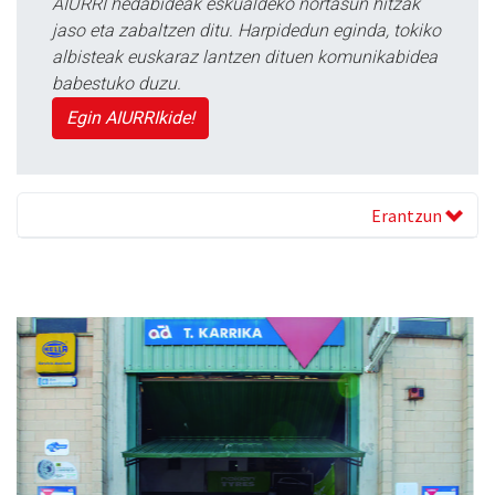
AIURRI hedabideak eskualdeko nortasun hitzak
jaso eta zabaltzen ditu. Harpidedun eginda, tokiko
albisteak euskaraz lantzen dituen komunikabidea
babestuko duzu.
Egin AIURRIkide!
Erantzun