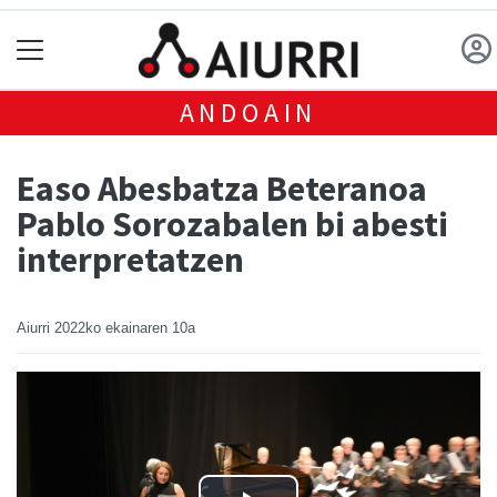
ANDOAIN
Easo Abesbatza Beteranoa
Pablo Sorozabalen bi abesti
interpretatzen
Aiurri
2022ko ekainaren 10a