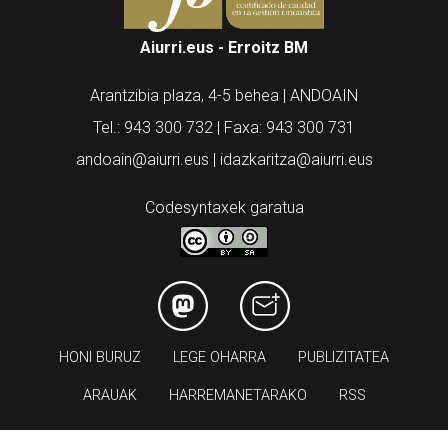
Aiurri.eus - Erroitz BM
Arantzibia plaza, 4-5 behea | ANDOAIN
Tel.: 943 300 732 | Faxa: 943 300 731
andoain@aiurri.eus | idazkaritza@aiurri.eus
Codesyntaxek garatua
HONI BURUZ
LEGE OHARRA
PUBLIZITATEA
ARAUAK
HARREMANETARAKO
RSS