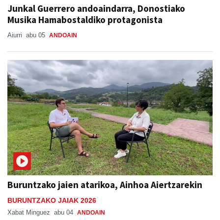
Junkal Guerrero andoaindarra, Donostiako
Musika Hamabostaldiko protagonista
Aiurri
abu 05
ANDOAIN
Buruntzako jaien atarikoa, Ainhoa Aiertzarekin
BURUNTZAKO JAIAK 2026
Xabat Minguez
abu 04
ANDOAIN