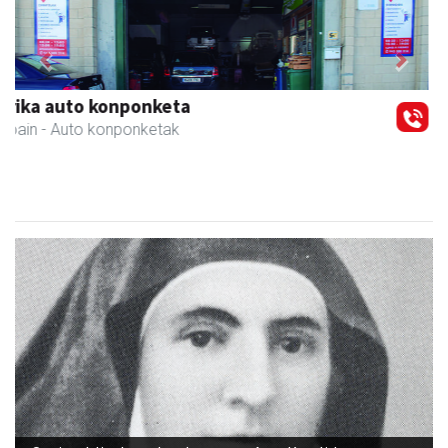
Previous
Next
Kulunka aeroyoga zentroa
Andoain
- Aeroyoga