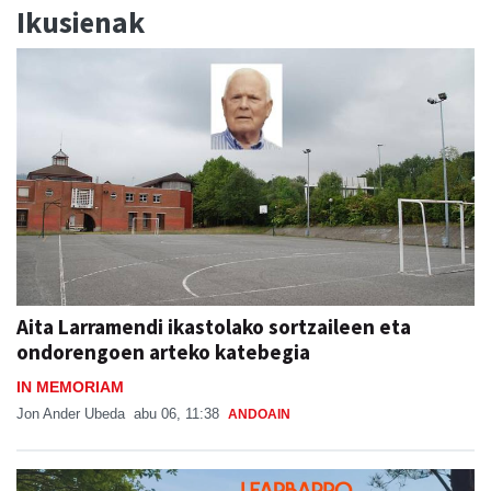
Ikusienak
Aita Larramendi ikastolako sortzaileen eta
ondorengoen arteko katebegia
IN MEMORIAM
Jon Ander Ubeda
abu 06, 11:38
ANDOAIN