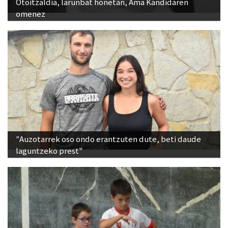
Otoitzaldia, larunbat honetan, Ama Kandidaren
omenez
"Auzotarrek oso ondo erantzuten dute, beti daude
laguntzeko prest"