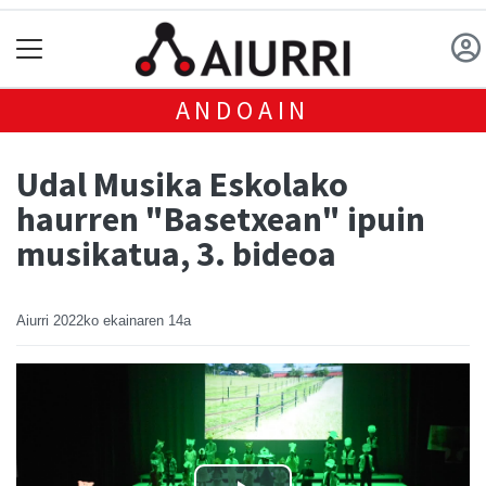
ANDOAIN
Udal Musika Eskolako
haurren "Basetxean" ipuin
musikatua, 3. bideoa
Aiurri
2022ko ekainaren 14a