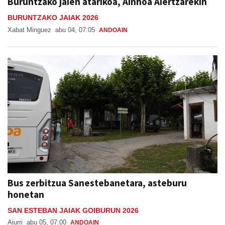
Buruntzako jaien atarikoa, Ainhoa Aiertzarekin
BURUNTZAKO JAIAK 2026
Xabat Minguez
abu 04, 07:05
ANDOAIN
Bus zerbitzua Sanestebanetara, asteburu
honetan
SAN ESTEBAN JAIAK GOIBURUN 2026
Aiurri
abu 05, 07:00
ANDOAIN