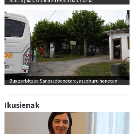
Santio jaiak: Udalaren lehen balorazioa
Bus zerbitzua Sanestebanetara, asteburu honetan
Ikusienak