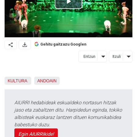
Gehitu gaitzazu Googlen
Entzun
Itzuli
KULTURA
ANDOAIN
AIURRI hedabideak eskualdeko nortasun hitzak
jaso eta zabaltzen ditu. Harpidedun eginda, tokiko
albisteak euskaraz lantzen dituen komunikabidea
babestuko duzu.
Egin AIURRIkide!