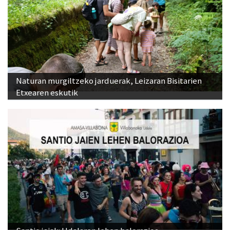
Naturan murgiltzeko jarduerak, Leizaran Bisitarien
Etxearen eskutik