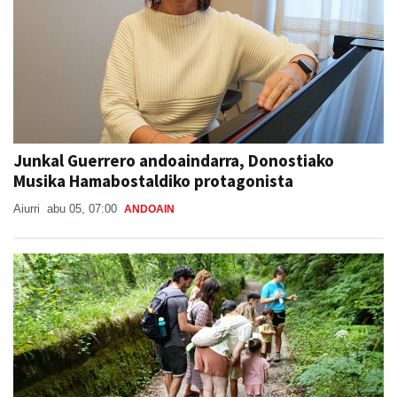
Junkal Guerrero andoaindarra, Donostiako
Musika Hamabostaldiko protagonista
Aiurri
abu 05, 07:00
ANDOAIN