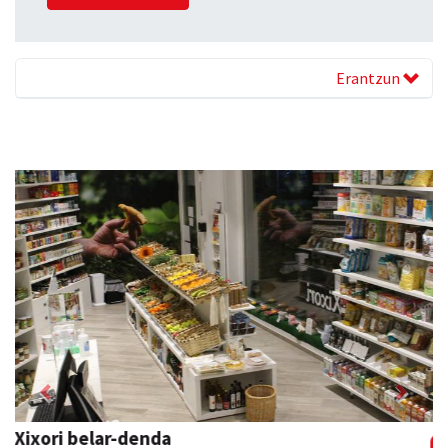
Erantzun
Previous
Next
Arruti gozotegia