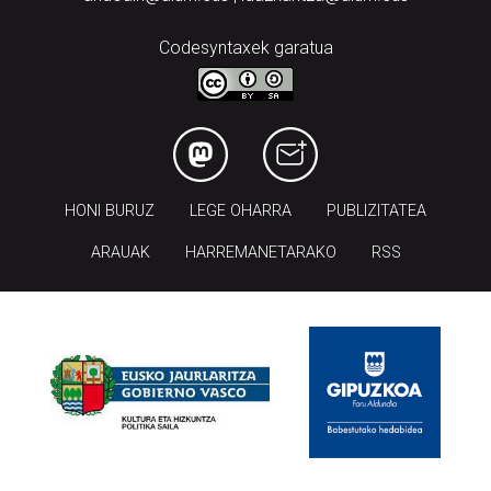
Codesyntaxek garatua
HONI BURUZ
LEGE OHARRA
PUBLIZITATEA
ARAUAK
HARREMANETARAKO
RSS