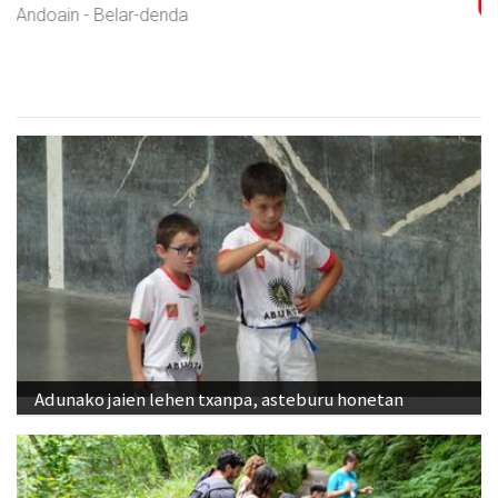
Andoain
- Gozotegiak
Adunako jaien lehen txanpa, asteburu honetan