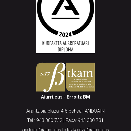
Aiurri.eus - Erroitz BM
Arantzibia plaza, 4-5 behea | ANDOAIN
Tel.: 943 300 732 | Faxa: 943 300 731
andoain@aiurri.eus | idazkaritza@aiurri.eus