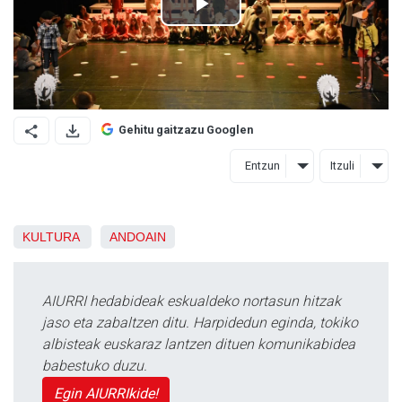
Gehitu gaitzazu Googlen
Entzun
Itzuli
KULTURA
ANDOAIN
AIURRI hedabideak eskualdeko nortasun hitzak
jaso eta zabaltzen ditu. Harpidedun eginda, tokiko
albisteak euskaraz lantzen dituen komunikabidea
babestuko duzu.
Egin AIURRIkide!