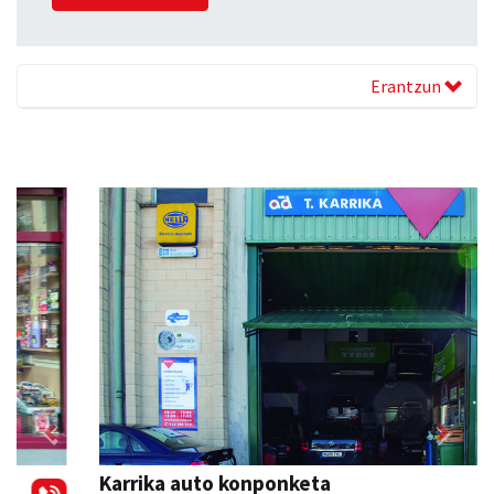
Erantzun
Previous
Next
Karrika auto konponketa