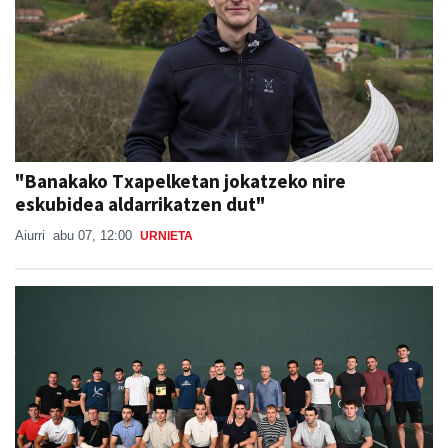
"Banakako Txapelketan jokatzeko nire
eskubidea aldarrikatzen dut"
Aiurri
abu 07, 12:00
URNIETA