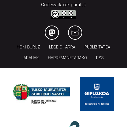
Codesyntaxek garatua
HONI BURUZ
LEGE OHARRA
PUBLIZITATEA
ARAUAK
HARREMANETARAKO
RSS