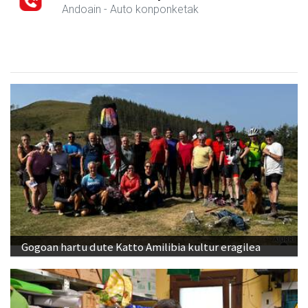
Andoain
- Auto konponketak
Gogoan hartu dute Katto Amilibia kultur eragilea