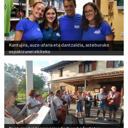
Kantujira, auzo-afaria eta dantzaldia, asteburuko
ospakizunei ekiteko