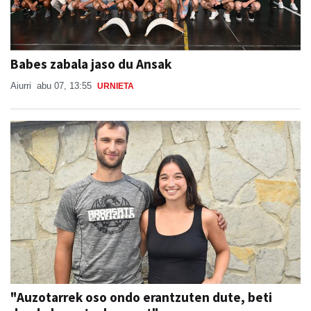
Babes zabala jaso du Ansak
Aiurri
abu 07, 13:55
URNIETA
"Auzotarrek oso ondo erantzuten dute, beti