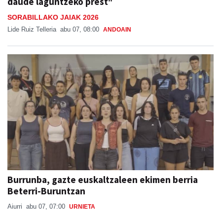
daude laguntzeko prest"
SORABILLAKO JAIAK 2026
Lide Ruiz Telleria
abu 07, 08:00
ANDOAIN
Burrunba, gazte euskaltzaleen ekimen berria
Beterri-Buruntzan
Aiurri
abu 07, 07:00
URNIETA