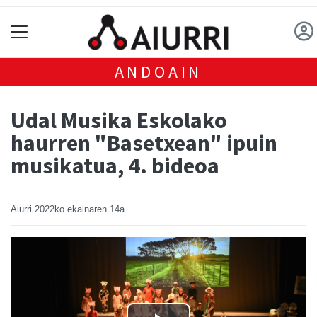
ANDOAIN
Udal Musika Eskolako
haurren "Basetxean" ipuin
musikatua, 4. bideoa
Aiurri
2022ko ekainaren 14a