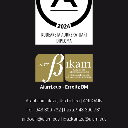
Aiurri.eus - Erroitz BM
Arantzibia plaza, 4-5 behea | ANDOAIN
Tel.: 943 300 732 | Faxa: 943 300 731
andoain@aiurri.eus | idazkaritza@aiurri.eus