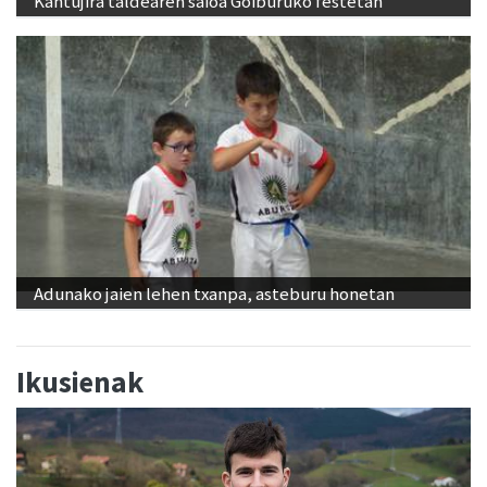
Kantujira taldearen saioa Goiburuko festetan
Adunako jaien lehen txanpa, asteburu honetan
Ikusienak