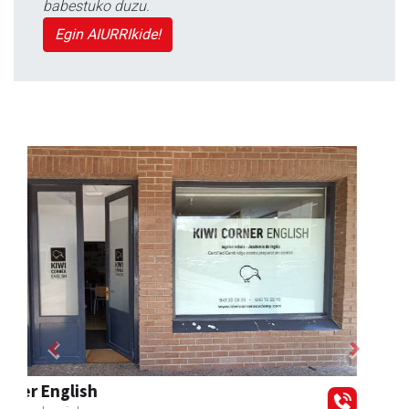
babestuko duzu.
Egin AIURRIkide!
Previous
Next
Mendi autoeskola