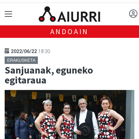
ANDOAIN
2022/06/22
18:30
ERAKUSKETA
Sanjuanak, eguneko
egitaraua