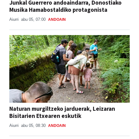
Junkal Guerrero andoaindarra, Donostiako
Musika Hamabostaldiko protagonista
Aiurri
abu 05, 07:00
ANDOAIN
Naturan murgiltzeko jarduerak, Leizaran
Bisitarien Etxearen eskutik
Aiurri
abu 05, 08:30
ANDOAIN