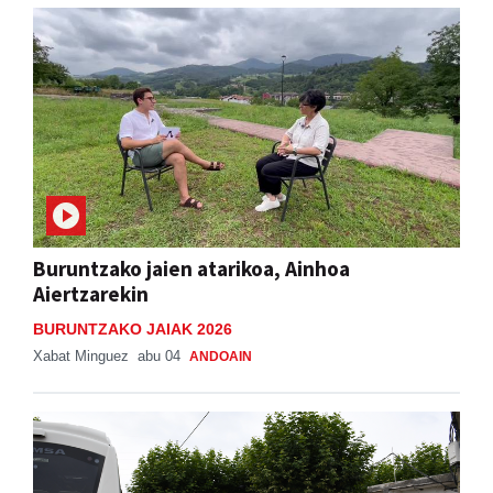
Buruntzako jaien atarikoa, Ainhoa
Aiertzarekin
BURUNTZAKO JAIAK 2026
Xabat Minguez
abu 04
ANDOAIN