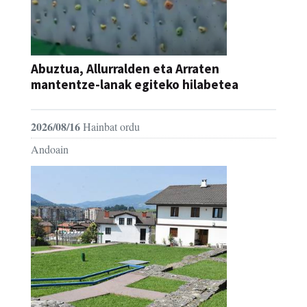
Abuztua, Allurralden eta Arraten
mantentze-lanak egiteko hilabetea
2026/08/16
Hainbat ordu
Andoain