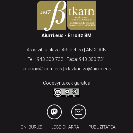
Aiurri.eus - Erroitz BM
Arantzibia plaza, 4-5 behea | ANDOAIN
Tel.: 943 300 732 | Faxa: 943 300 731
andoain@aiurri.eus | idazkaritza@aiurri.eus
Codesyntaxek garatua
HONI BURUZ
LEGE OHARRA
PUBLIZITATEA