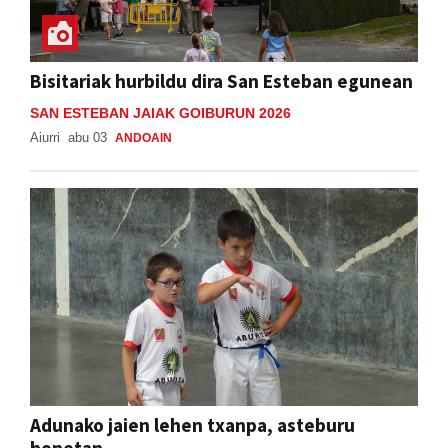
Bisitariak hurbildu dira San Esteban egunean
SAN ESTEBAN JAIAK GOIBURUN 2026
Aiurri
abu 03
ANDOAIN
Adunako jaien lehen txanpa, asteburu