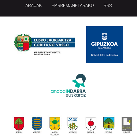
ARAUAK
HARREMANETARAKO
RSS