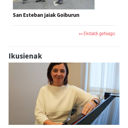
San Esteban jaiak Goiburun
»» Ekitaldi gehiago
Ikusienak