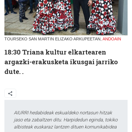
TOURSEKO SAN MARTIN ELIZAKO ARKUPEETAN,
ANDOAIN
18:30
Triana kultur elkartearen
argazki-erakusketa ikusgai jarriko
dute. .
AIURRI hedabideak eskualdeko nortasun hitzak
jaso eta zabaltzen ditu. Harpidedun eginda, tokiko
albisteak euskaraz lantzen dituen komunikabidea