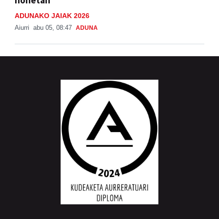
honetan
ADUNAKO JAIAK 2026
Aiurri
abu 05, 08:47
ADUNA