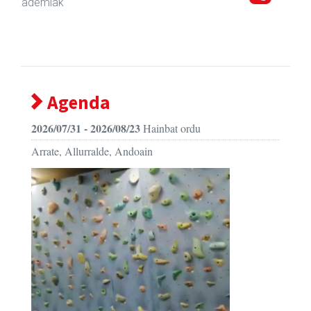
Andoain
- Autoeskolak
Agenda
2026/07/31 - 2026/08/23
Hainbat ordu
Arrate, Allurralde, Andoain