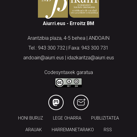
Aiurri.eus - Erroitz BM
Arantzibia plaza, 4-5 behea | ANDOAIN
Tel.: 943 300 732 | Faxa: 943 300 731
andoain@aiurri.eus | idazkaritza@aiurri.eus
Codesyntaxek garatua
HONI BURUZ
LEGE OHARRA
PUBLIZITATEA
ARAUAK
HARREMANETARAKO
RSS