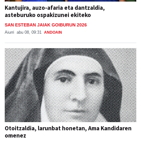
Kantujira, auzo-afaria eta dantzaldia,
asteburuko ospakizunei ekiteko
SAN ESTEBAN JAIAK GOIBURUN 2026
Aiurri
abu 08, 09:31
ANDOAIN
Otoitzaldia, larunbat honetan, Ama Kandidaren
omenez