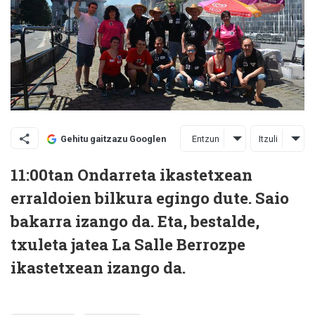
Entzun
Itzuli
Gehitu gaitzazu Googlen
11:00tan Ondarreta ikastetxean
erraldoien bilkura egingo dute. Saio
bakarra izango da. Eta, bestalde,
txuleta jatea La Salle Berrozpe
ikastetxean izango da.