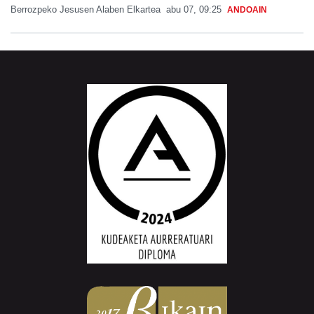
Berrozpeko Jesusen Alaben Elkartea
abu 07, 09:25
ANDOAIN