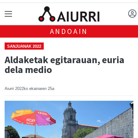
ANDOAIN
SANJUANAK 2022
Aldaketak egitarauan, euria
dela medio
Aiurri
2022ko ekainaren 25a