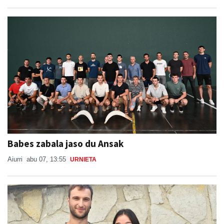
Babes zabala jaso du Ansak
Aiurri
abu 07, 13:55
URNIETA