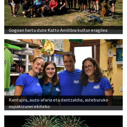
Gogoan hartu dute Katto Amilibia kultur eragilea
Kantujira, auzo-afaria eta dantzaldia, asteburuko
ospakizunei ekiteko