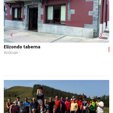
Previous
Next
Elizondo taberna
Andoain
-