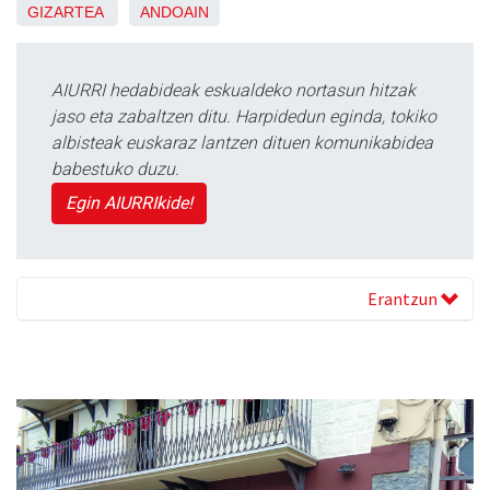
GIZARTEA
ANDOAIN
AIURRI hedabideak eskualdeko nortasun hitzak
jaso eta zabaltzen ditu. Harpidedun eginda, tokiko
albisteak euskaraz lantzen dituen komunikabidea
babestuko duzu.
Egin AIURRIkide!
Erantzun