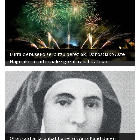
Lurraldebuseko zerbitzu bereziak, Donostiako Aste
Nagusiko su-artifizialez gozatu ahal izateko
Otoitzaldia, larunbat honetan, Ama Kandidaren