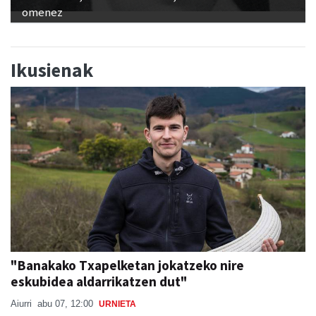
omenez
Ikusienak
"Banakako Txapelketan jokatzeko nire
eskubidea aldarrikatzen dut"
Aiurri
abu 07, 12:00
URNIETA