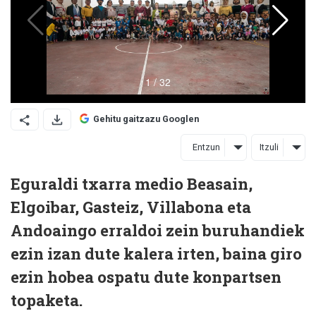
Gehitu gaitzazu Googlen
Entzun
Itzuli
Eguraldi txarra medio Beasain,
Elgoibar, Gasteiz, Villabona eta
Andoaingo erraldoi zein buruhandiek
ezin izan dute kalera irten, baina giro
ezin hobea ospatu dute konpartsen
topaketa.