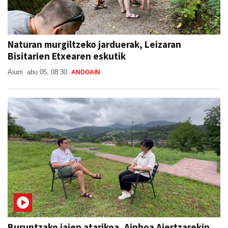
Naturan murgiltzeko jarduerak, Leizaran
Bisitarien Etxearen eskutik
Aiurri
abu 05, 08:30
ANDOAIN
Buruntzako jaien atarikoa, Ainhoa Aiertzarekin