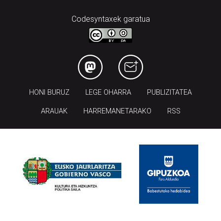
Codesyntaxek garatua
HONI BURUZ
LEGE OHARRA
PUBLIZITATEA
ARAUAK
HARREMANETARAKO
RSS