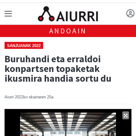
ANDOAIN
SANJUANAK 2022
Buruhandi eta erraldoi
konpartsen topaketak
ikusmira handia sortu du
Aiurri
2022ko ekainaren 25a