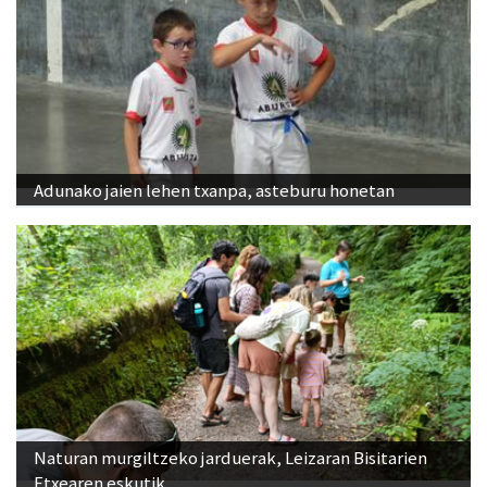
Adunako jaien lehen txanpa, asteburu honetan
Naturan murgiltzeko jarduerak, Leizaran Bisitarien
Etxearen eskutik