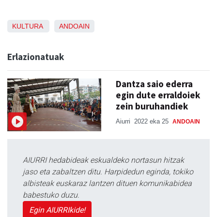
KULTURA
ANDOAIN
Erlazionatuak
Dantza saio ederra
egin dute erraldoiek
zein buruhandiek
Aiurri
2022 eka 25
ANDOAIN
AIURRI hedabideak eskualdeko nortasun hitzak
jaso eta zabaltzen ditu. Harpidedun eginda, tokiko
albisteak euskaraz lantzen dituen komunikabidea
babestuko duzu.
Egin AIURRIkide!