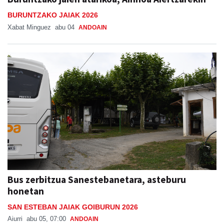
BURUNTZAKO JAIAK 2026
Xabat Minguez
abu 04
ANDOAIN
Bus zerbitzua Sanestebanetara, asteburu
honetan
SAN ESTEBAN JAIAK GOIBURUN 2026
Aiurri
abu 05, 07:00
ANDOAIN