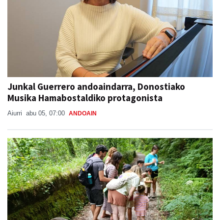
Junkal Guerrero andoaindarra, Donostiako
Musika Hamabostaldiko protagonista
Aiurri
abu 05, 07:00
ANDOAIN