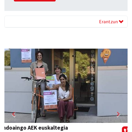
Erantzun
Previous
Next
Txindoki taberna