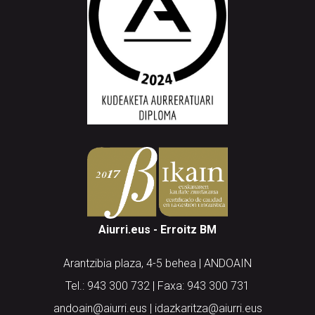
Aiurri.eus - Erroitz BM
Arantzibia plaza, 4-5 behea | ANDOAIN
Tel.: 943 300 732 | Faxa: 943 300 731
andoain@aiurri.eus | idazkaritza@aiurri.eus