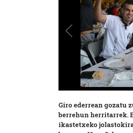
Giro ederrean gozatu z
berrehun herritarrek. 
ikastetxeko jolastokir