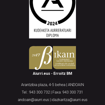
Aiurri.eus - Erroitz BM
Arantzibia plaza, 4-5 behea | ANDOAIN
Tel.: 943 300 732 | Faxa: 943 300 731
andoain@aiurri.eus | idazkaritza@aiurri.eus