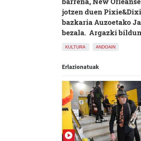
barrena, New Orleanse
jotzen duen Pixie&Dixi
bazkaria Auzoetako Jai
bezala. Argazki bildu
KULTURA
ANDOAIN
Erlazionatuak