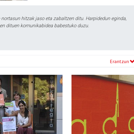
ortasun hitzak jaso eta zabaltzen ditu. Harpidedun eginda,
tzen dituen komunikabidea babestuko duzu.
Erantzun