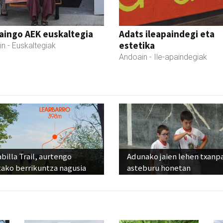
aingo AEK euskaltegia
Adats ileapaindegi eta
estetika
in
- Euskaltegiak
Andoain
- Ile-apaindegiak
billa Trail, aurtengo
Adunako jaien lehen txanp
tako berrikuntza nagusia
asteburu honetan