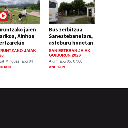
runtzako jaien
Bus zerbitzua
arikoa, Ainhoa
Sanestebanetara,
ertzarekin
asteburu honetan
RUNTZAKO JAIAK
SAN ESTEBAN JAIAK
26
GOIBURUN 2026
bat Minguez
abu 04
Aiurri
abu 05, 07:00
DOAIN
ANDOAIN