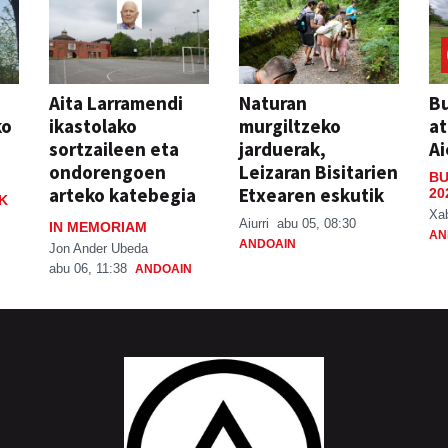
Aita Larramendi
Naturan
Bu
ko
ikastolako
murgiltzeko
at
sortzaileen eta
jarduerak,
Ai
ondorengoen
Leizaran Bisitarien
BU
arteko katebegia
Etxearen eskutik
20
K
Xa
Aiurri
abu 05, 08:30
IN MEMORIAM
AN
ANDOAIN
Jon Ander Ubeda
abu 06, 11:38
ANDOAIN