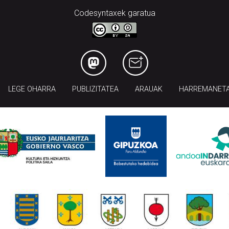
Codesyntaxek garatua
LEGE OHARRA
PUBLIZITATEA
ARAUAK
HARREMANET