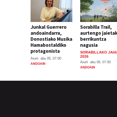
Junkal Guerrero
Sorabilla Trail,
andoaindarra,
aurtengo jaieta
Donostiako Musika
berrikuntza
Hamabostaldiko
nagusia
protagonista
SORABILLAKO JAIA
2026
Aiurri
abu 05, 07:00
Aiurri
abu 06, 07:00
ANDOAIN
ANDOAIN