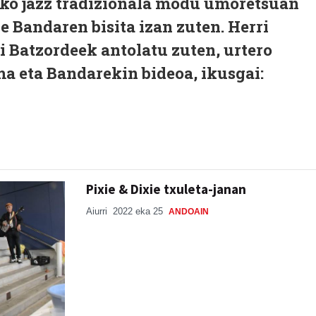
ko jazz tradizionala modu umoretsuan
e Bandaren bisita izan zuten. Herri
 Batzordeek antolatu zuten, urtero
ma eta Bandarekin bideoa, ikusgai:
Pixie & Dixie txuleta-janan
Aiurri
2022 eka 25
ANDOAIN