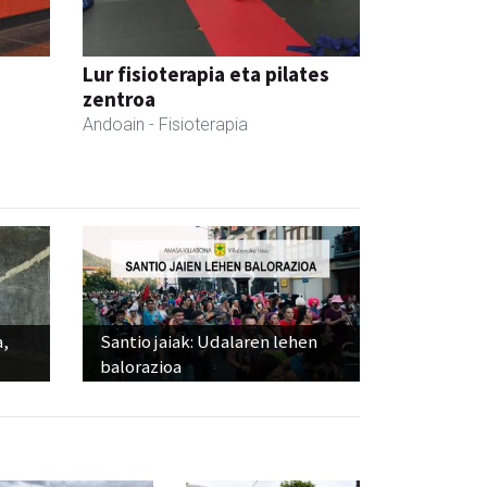
Lur fisioterapia eta pilates
zentroa
Andoain
- Fisioterapia
a,
Santio jaiak: Udalaren lehen
balorazioa