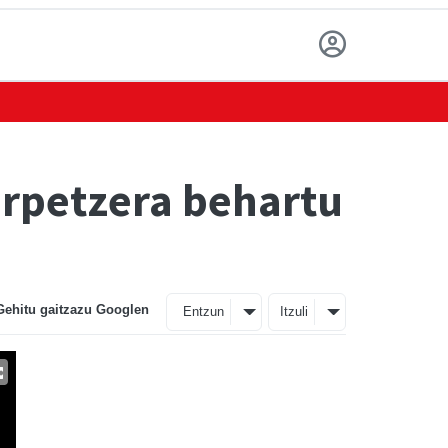
erpetzera behartu
Gehitu gaitzazu Googlen
Entzun
Itzuli