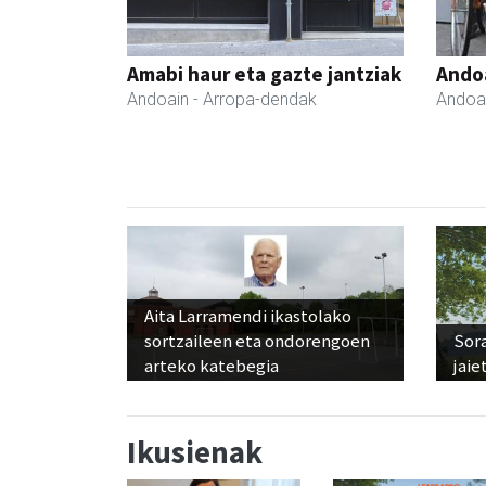
Amabi haur eta gazte jantziak
Ando
Andoain
- Arropa-dendak
Andoa
Aita Larramendi ikastolako
sortzaileen eta ondorengoen
Sora
arteko katebegia
jaie
Ikusienak