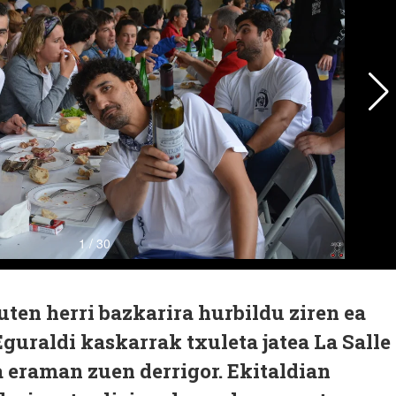
uten herri bazkarira hurbildu ziren ea
Eguraldi kaskarrak txuleta jatea La Salle
a eraman zuen derrigor. Ekitaldian