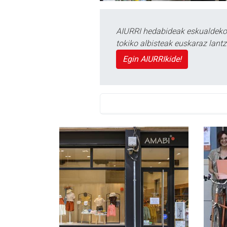
AIURRI hedabideak eskualdeko n
tokiko albisteak euskaraz lan
Egin AIURRIkide!