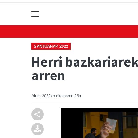
SANJUANAK 2022
Herri bazkariarek
arren
Aiurri
2022ko ekainaren 26a