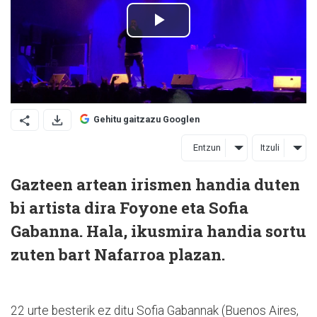
Gehitu gaitzazu Googlen
Entzun
Itzuli
Gazteen artean irismen handia duten
bi artista dira Foyone eta Sofia
Gabanna. Hala, ikusmira handia sortu
zuten bart Nafarroa plazan.
22 urte besterik ez ditu Sofia Gabannak (Buenos Aires,