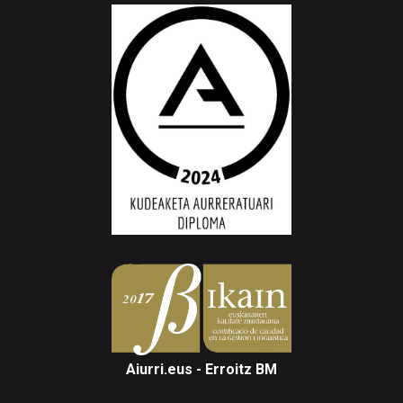
Aiurri.eus - Erroitz BM