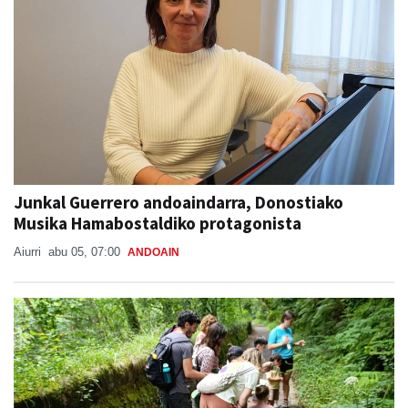
Junkal Guerrero andoaindarra, Donostiako
Musika Hamabostaldiko protagonista
Aiurri
abu 05, 07:00
ANDOAIN