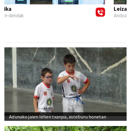
Leizaran Institutua
Andoain
- Hezkuntza
Adunako jaien lehen txanpa, asteburu honetan