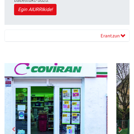
babestuko duzu.
Egin AIURRIkide!
Erantzun
Previous
Next