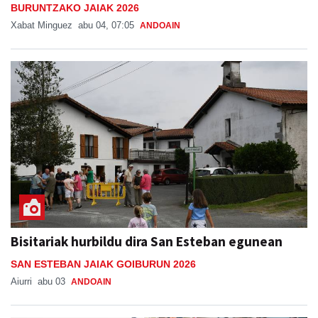
BURUNTZAKO JAIAK 2026
Xabat Minguez
abu 04, 07:05
ANDOAIN
Bisitariak hurbildu dira San Esteban egunean
SAN ESTEBAN JAIAK GOIBURUN 2026
Aiurri
abu 03
ANDOAIN