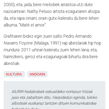
2000), eta, jada, bere melodiek arrastoa utzi dute
nazioartean. Nathy Peluso artista ezagunaren ahizpa
da, eta rapa oinarri, orain gutxi kaleratu du bere lehen
albuma, "Maté el amor".
Grafitiaren bidez egin zuen salto Pedro Armando
Navarro Foyone (Malaga, 1991) rap abeslariak hip hop
mundura. 2011 urtean kaleratu zuen lehen lana, eta,
harrezkero, geroz eta ezagunagoak bihurtu dira bere
abestiak.
KULTURA
ANDOAIN
AIURRI hedabideak eskualdeko nortasun hitzak
jaso eta zabaltzen ditu. Harpidedun eginda, tokiko
albisteak euskaraz lantzen dituen komunikabidea