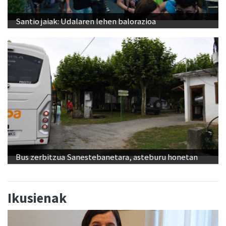
Santio jaiak: Udalaren lehen balorazioa
Bus zerbitzua Sanestebanetara, asteburu honetan
Ikusienak