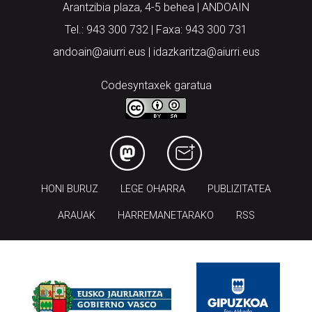
Arantzibia plaza, 4-5 behea | ANDOAIN
Tel.: 943 300 732 | Faxa: 943 300 731
andoain@aiurri.eus | idazkaritza@aiurri.eus
Codesyntaxek garatua
HONI BURUZ
LEGE OHARRA
PUBLIZITATEA
ARAUAK
HARREMANETARAKO
RSS