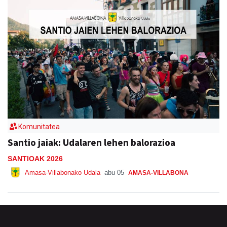
Komunitatea
Santio jaiak: Udalaren lehen balorazioa
SANTIOAK 2026
Amasa-Villabonako Udala
abu 05
AMASA-VILLABONA