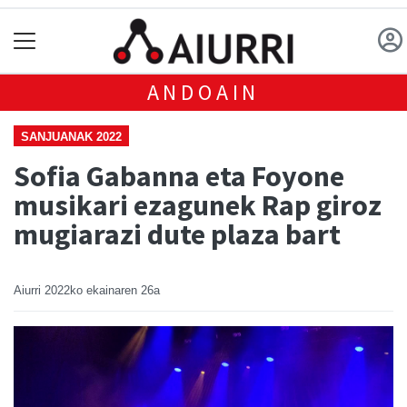
ANDOAIN
SANJUANAK 2022
Sofia Gabanna eta Foyone
musikari ezagunek Rap giroz
mugiarazi dute plaza bart
Aiurri
2022ko ekainaren 26a