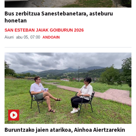
Bus zerbitzua Sanestebanetara, asteburu
honetan
SAN ESTEBAN JAIAK GOIBURUN 2026
Aiurri
abu 05, 07:00
ANDOAIN
Buruntzako jaien atarikoa, Ainhoa Aiertzarekin