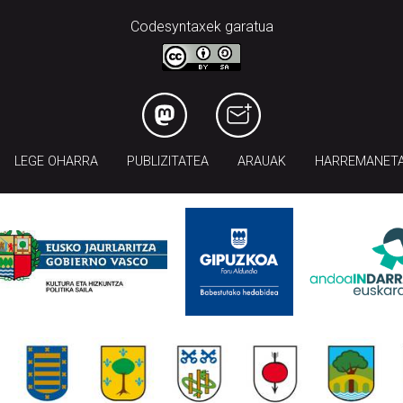
Codesyntaxek garatua
LEGE OHARRA
PUBLIZITATEA
ARAUAK
HARREMANET