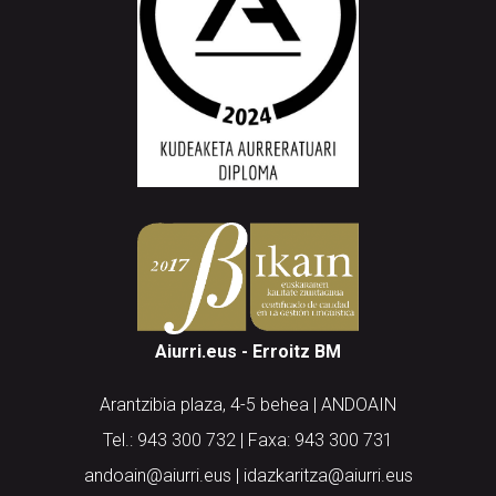
Aiurri.eus - Erroitz BM
Arantzibia plaza, 4-5 behea | ANDOAIN
Tel.: 943 300 732 | Faxa: 943 300 731
andoain@aiurri.eus | idazkaritza@aiurri.eus