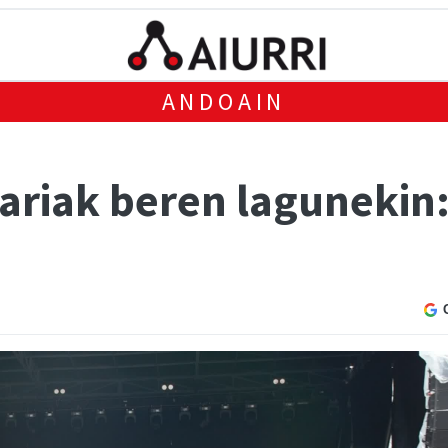
ANDOAIN
lariak beren lagunekin