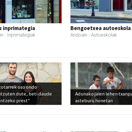
s inprimategia
Bengoetxea autoeskola
in
- Inprimategiak
Andoain
- Autoeskolak
zotarrek oso ondo
ntzuten dute, beti daude
Adunako jaien lehen txanp
untzeko prest"
asteburu honetan