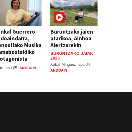
nkal Guerrero
Buruntzako jaien
doaindarra,
atarikoa, Ainhoa
nostiako Musika
Aiertzarekin
amabostaldiko
BURUNTZAKO JAIAK
otagonista
2026
Xabat Minguez
abu 04
rri
abu 05
ANDOAIN
ANDOAIN