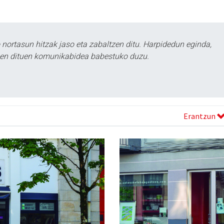
ortasun hitzak jaso eta zabaltzen ditu. Harpidedun eginda,
tzen dituen komunikabidea babestuko duzu.
Erantzun