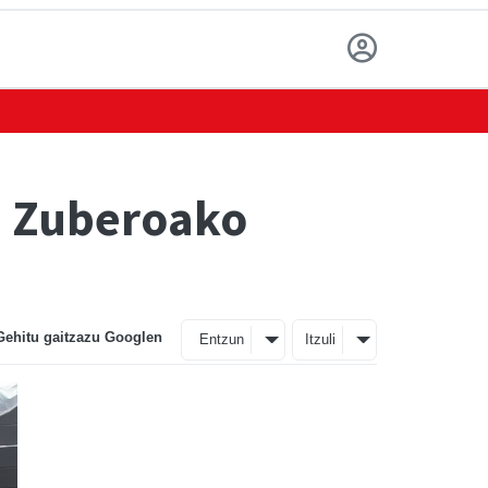
: Zuberoako
Gehitu gaitzazu Googlen
Entzun
Itzuli