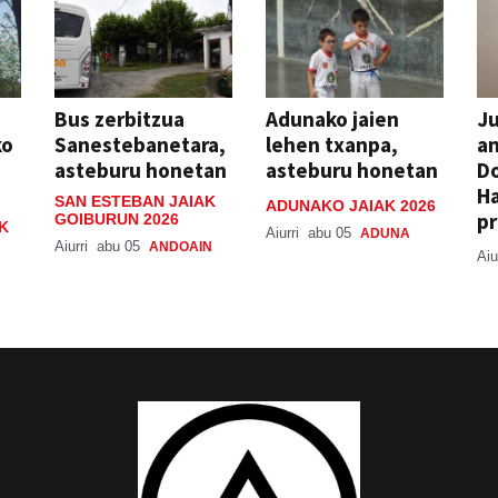
Bus zerbitzua
Adunako jaien
Ju
ko
Sanestebanetara,
lehen txanpa,
an
asteburu honetan
asteburu honetan
Do
H
SAN ESTEBAN JAIAK
ADUNAKO JAIAK 2026
pr
GOIBURUN 2026
K
Aiurri
abu 05
ADUNA
Aiurri
abu 05
ANDOAIN
Aiu