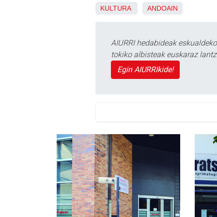
KULTURA
ANDOAIN
AIURRI hedabideak eskualdeko n
tokiko albisteak euskaraz lan
Egin AIURRIkide!