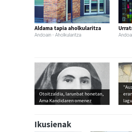
Aldama tapia aholkularitza
Urrat
Andoain
- Aholkularitza
Andoa
"Au
Otoitzaldia, larunbat honetan,
era
Ama Kandidaren omenez
lag
Ikusienak