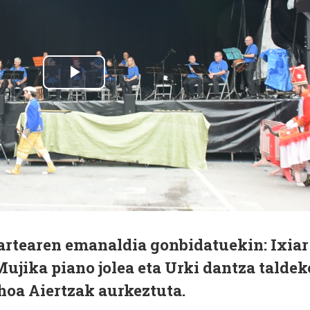
kartearen emanaldia gonbidatuekin: Ixiar
Mujika piano jolea eta Urki dantza taldek
hoa Aiertzak aurkeztuta.