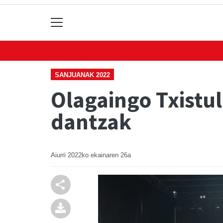
SANJUANAK 2022
Olagaingo Txistu
dantzak
Aiurri
2022ko ekainaren 26a