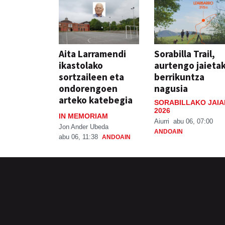
Aita Larramendi
Sorabilla Trail,
ikastolako
aurtengo jaieta
sortzaileen eta
berrikuntza
ondorengoen
nagusia
arteko katebegia
SORABILLAKO JAIA
2026
IN MEMORIAM
Aiurri
abu 06, 07:00
Jon Ander Ubeda
ANDOAIN
abu 06, 11:38
ANDOAIN