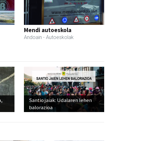
Mendi autoeskola
Andoain
- Autoeskolak
a,
Santio jaiak: Udalaren lehen
balorazioa