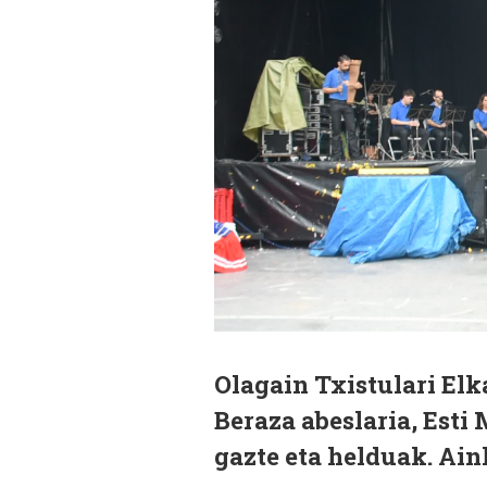
Olagain Txistulari El
Beraza abeslaria, Esti 
gazte eta helduak. Ain