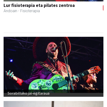
Francisco Mendikute
Andoain
- Harategiak
Sorabillako jai-egitaraua