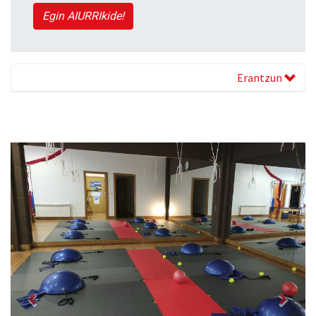
Egin AIURRIkide!
Erantzun
Previous
Next