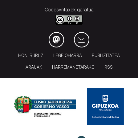
Codesyntaxek garatua
HONI BURUZ
LEGE OHARRA
PUBLIZITATEA
ARAUAK
HARREMANETARAKO
RSS