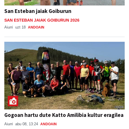
San Esteban jaiak Goiburun
SAN ESTEBAN JAIAK GOIBURUN 2026
Aiurri
uzt 18
ANDOAIN
Gogoan hartu dute Katto Amilibia kultur eragilea
Aiurri
abu 08, 13:24
ANDOAIN