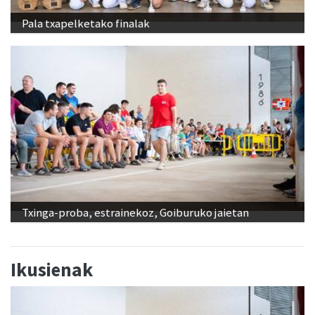
Pala txapelketako finalak
Txinga-proba, estrainekoz, Goiburuko jaietan
Ikusienak