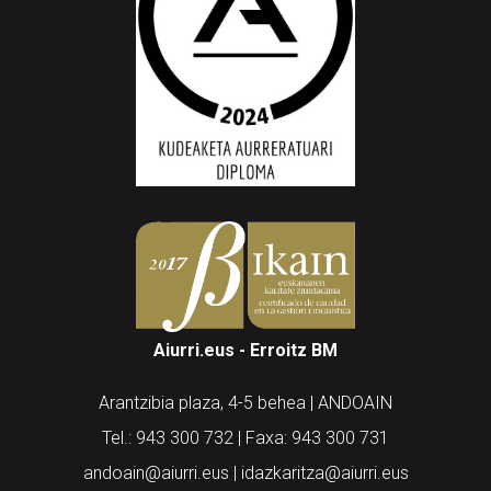
Aiurri.eus - Erroitz BM
Arantzibia plaza, 4-5 behea | ANDOAIN
Tel.: 943 300 732 | Faxa: 943 300 731
andoain@aiurri.eus | idazkaritza@aiurri.eus