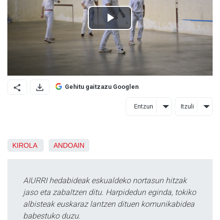
Gehitu gaitzazu Googlen
Entzun
Itzuli
KIROLA
ANDOAIN
AIURRI hedabideak eskualdeko nortasun hitzak
jaso eta zabaltzen ditu. Harpidedun eginda, tokiko
albisteak euskaraz lantzen dituen komunikabidea
babestuko duzu.