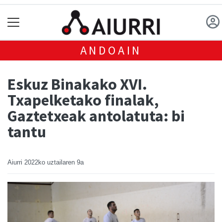
ANDOAIN
Eskuz Binakako XVI.
Txapelketako finalak,
Gaztetxeak antolatuta: bi
tantu
Aiurri
2022ko uztailaren 9a