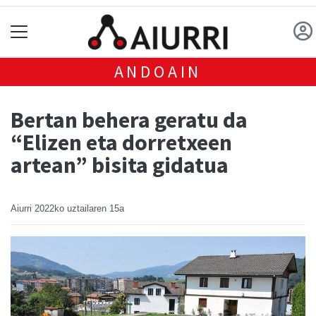
ANDOAIN
Bertan behera geratu da
“Elizen eta dorretxeen
artean” bisita gidatua
Aiurri
2022ko uztailaren 15a