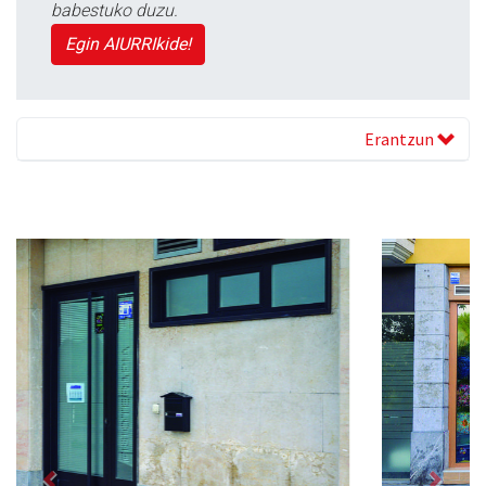
babestuko duzu.
Egin AIURRIkide!
Erantzun