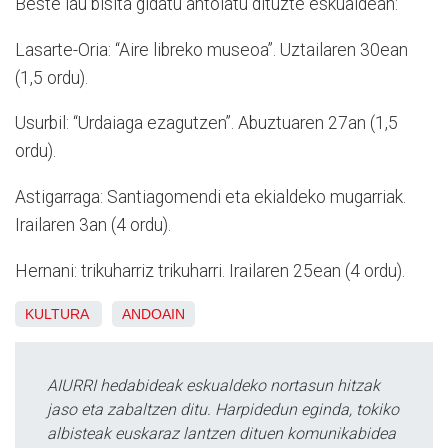
Beste lau bisita gidatu antolatu dituzte eskualdean:
Lasarte-Oria: “Aire libreko museoa”. Uztailaren 30ean
(1,5 ordu).
Usurbil: “Urdaiaga ezagutzen”. Abuztuaren 27an (1,5
ordu).
Astigarraga: Santiagomendi eta ekialdeko mugarriak.
Irailaren 3an (4 ordu).
Hernani: trikuharriz trikuharri. Irailaren 25ean (4 ordu).
KULTURA
ANDOAIN
AIURRI hedabideak eskualdeko nortasun hitzak
jaso eta zabaltzen ditu. Harpidedun eginda, tokiko
albisteak euskaraz lantzen dituen komunikabidea