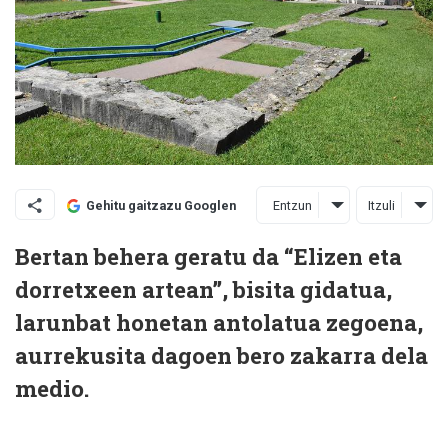
Entzun
Itzuli
Gehitu gaitzazu Googlen
Bertan behera geratu da “Elizen eta
dorretxeen artean”, bisita gidatua,
larunbat honetan antolatua zegoena,
aurrekusita dagoen bero zakarra dela
medio.