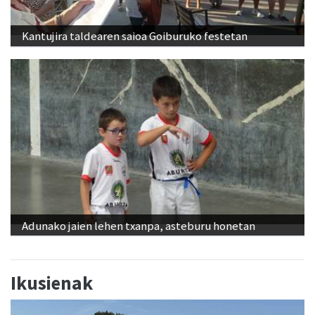
Kantujira taldearen saioa Goiburuko festetan
Adunako jaien lehen txanpa, asteburu honetan
Ikusienak