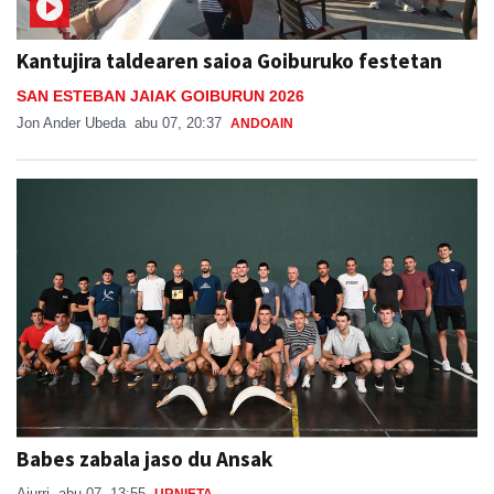
Kantujira taldearen saioa Goiburuko festetan
SAN ESTEBAN JAIAK GOIBURUN 2026
Jon Ander Ubeda
abu 07, 20:37
ANDOAIN
Babes zabala jaso du Ansak
Aiurri
abu 07, 13:55
URNIETA