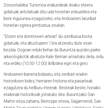
Donostialdea Turismoa erakundeak doako irteera
gidatuak antolatuak ditu uda honetan eskualdea eta
bere ingurunea ezagutzeko, eta Andoainen larunbat
honetan egitea pentsatua zeukan.
“Elizen eta dorretxeen artean” du izenburua bisita
gidatuak, eta abuztuaren 13ra atzeratu dute esan
bezala. Gogoan eduki behar da Buruntza auzoko parke
arkeologikotik abiatuta Kale Berrian amaituko dela, ordu
eta erdiko (10:30-12:00) ibilbidea egin eta gero.
Andoainen barrena bidaiatu, eta zenbait eraikin
historikoen bidez, herriaren historia eta pasarteak
ezagutzea du helburu irteerak. Besteak beste, honako
eraikinak historikoak jorratuko dira: Buruntzako San
Martin eliza zaharra, Berrozpe etxea, Sagarmendi, San