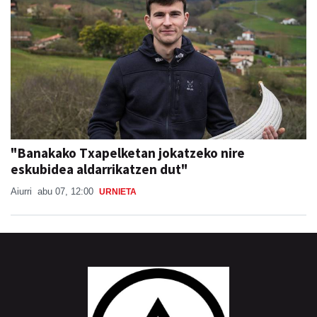
"Banakako Txapelketan jokatzeko nire
eskubidea aldarrikatzen dut"
Aiurri
abu 07, 12:00
URNIETA