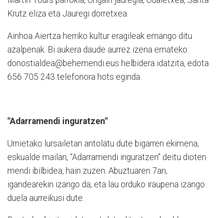
Martin Tours parrokia, Urigain jauregia, Udaletxea, Santa
Krutz eliza eta Jauregi dorretxea.
Ainhoa Aiertza herriko kultur eragileak emango ditu
azalpenak. Bi aukera daude aurrez izena emateko:
donostialdea@behemendi.eus helbidera idatzita, edota
656 705 243 telefonora hots eginda.
"Adarramendi inguratzen"
Urnietako lursailetan antolatu dute bigarren ekimena,
eskualde mailan, “Adarramendi inguratzen” deitu dioten
mendi ibilbidea, hain zuzen. Abuztuaren 7an,
igandearekin izango da, eta lau orduko iraupena izango
duela aurreikusi dute.