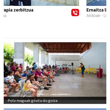
Previous
Next
Ernaitza liburu-denda
Andoain
- Liburu-dendak
Potx magoak girotu du goiza