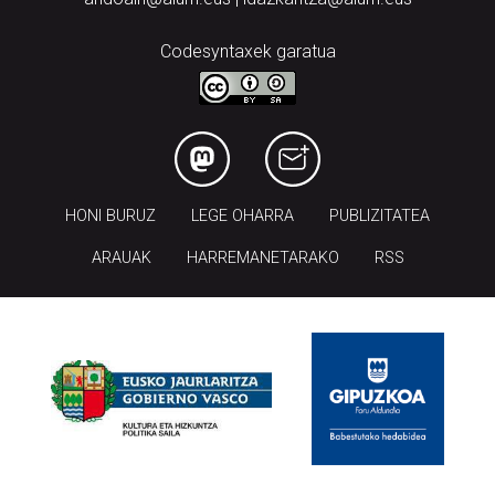
Codesyntaxek garatua
HONI BURUZ
LEGE OHARRA
PUBLIZITATEA
ARAUAK
HARREMANETARAKO
RSS