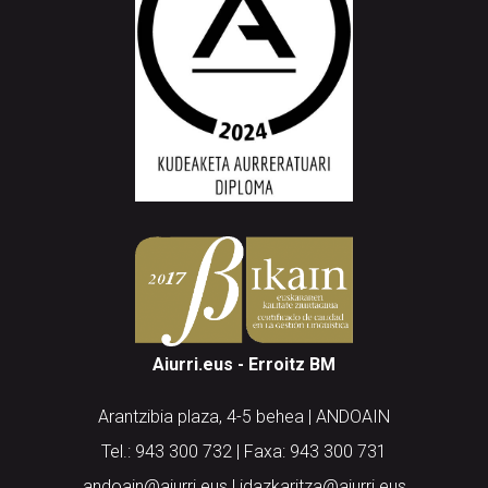
Aiurri.eus - Erroitz BM
Arantzibia plaza, 4-5 behea | ANDOAIN
Tel.: 943 300 732 | Faxa: 943 300 731
andoain@aiurri.eus | idazkaritza@aiurri.eus