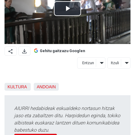
Gehitu gaitzazu Googlen
Entzun
Itzuli
KULTURA
ANDOAIN
AIURRI hedabideak eskualdeko nortasun hitzak
jaso eta zabaltzen ditu. Harpidedun eginda, tokiko
albisteak euskaraz lantzen dituen komunikabidea
babestuko duzu.