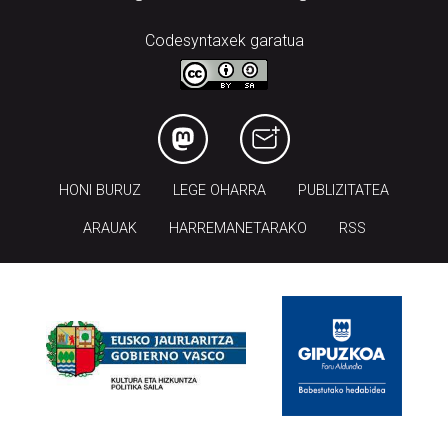
Codesyntaxek garatua
HONI BURUZ
LEGE OHARRA
PUBLIZITATEA
ARAUAK
HARREMANETARAKO
RSS