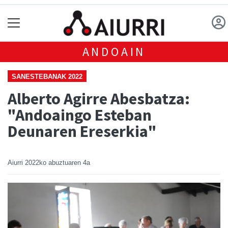
ANDOAIN
SANESTEBANAK 2022
Alberto Agirre Abesbatza:
"Andoaingo Esteban
Deunaren Ereserkia"
Aiurri
2022ko abuztuaren 4a