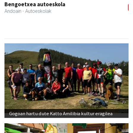
Istuitza Garden
Andoain
- Lorezaintza
Gogoan hartu dute Katto Amilibia kultur eragilea