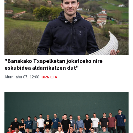
"Banakako Txapelketan jokatzeko nire
eskubidea aldarrikatzen dut"
Aiurri
abu 07, 12:00
URNIETA