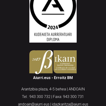
Aiurri.eus - Erroitz BM
Arantzibia plaza, 4-5 behea | ANDOAIN
Tel.: 943 300 732 | Faxa: 943 300 731
andoain@aiurri.eus | idazkaritza@aiurri.eus