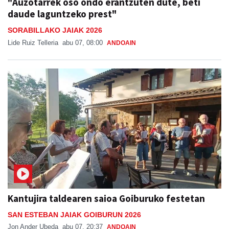
"Auzotarrek oso ondo erantzuten dute, beti
daude laguntzeko prest"
SORABILLAKO JAIAK 2026
Lide Ruiz Telleria
abu 07, 08:00
ANDOAIN
Kantujira taldearen saioa Goiburuko festetan
SAN ESTEBAN JAIAK GOIBURUN 2026
Jon Ander Ubeda
abu 07, 20:37
ANDOAIN