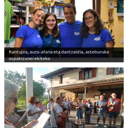
Kantujira, auzo-afaria eta dantzaldia, asteburuko
ospakizunei ekiteko