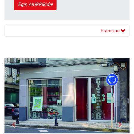
Egin AIURRIkide!
Erantzun
Previous
Next