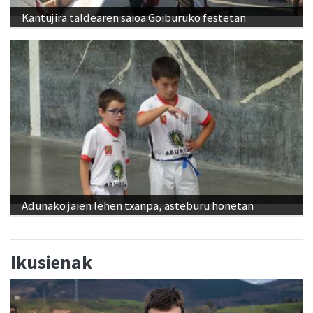
Kantujira taldearen saioa Goiburuko festetan
Adunako jaien lehen txanpa, asteburu honetan
Ikusienak