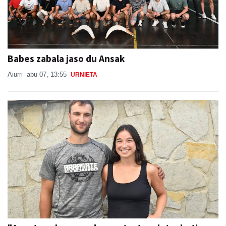
Babes zabala jaso du Ansak
Aiurri
abu 07, 13:55
URNIETA