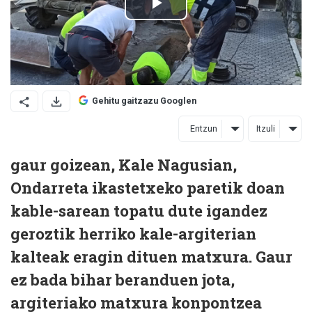
Gehitu gaitzazu Googlen
Entzun
Itzuli
gaur goizean, Kale Nagusian,
Ondarreta ikastetxeko paretik doan
kable-sarean topatu dute igandez
geroztik herriko kale-argiterian
kalteak eragin dituen matxura. Gaur
ez bada bihar beranduen jota,
argiteriako matxura konpontzea