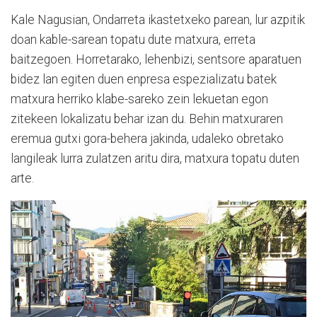
Kale Nagusian, Ondarreta ikastetxeko parean, lur azpitik
doan kable-sarean topatu dute matxura, erreta
baitzegoen. Horretarako, lehenbizi, sentsore aparatuen
bidez lan egiten duen enpresa espezializatu batek
matxura herriko klabe-sareko zein lekuetan egon
zitekeen lokalizatu behar izan du. Behin matxuraren
eremua gutxi gora-behera jakinda, udaleko obretako
langileak lurra zulatzen aritu dira, matxura topatu duten
arte.