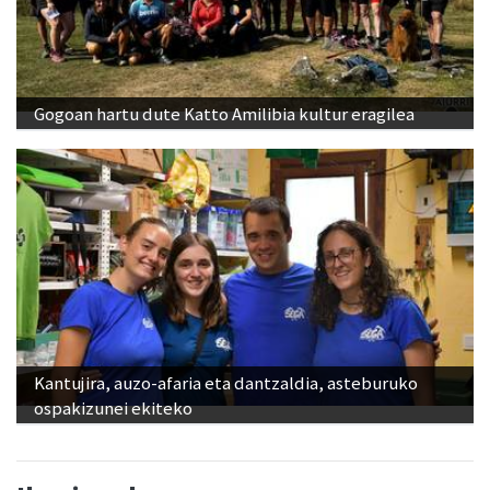
Gogoan hartu dute Katto Amilibia kultur eragilea
Kantujira, auzo-afaria eta dantzaldia, asteburuko
ospakizunei ekiteko