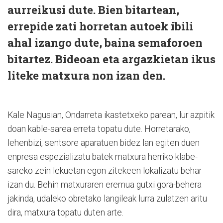
aurreikusi dute. Bien bitartean,
errepide zati horretan autoek ibili
ahal izango dute, baina semaforoen
bitartez. Bideoan eta argazkietan ikus
liteke matxura non izan den.
Kale Nagusian, Ondarreta ikastetxeko parean, lur azpitik
doan kable-sarea erreta topatu dute. Horretarako,
lehenbizi, sentsore aparatuen bidez lan egiten duen
enpresa espezializatu batek matxura herriko klabe-
sareko zein lekuetan egon zitekeen lokalizatu behar
izan du. Behin matxuraren eremua gutxi gora-behera
jakinda, udaleko obretako langileak lurra zulatzen aritu
dira, matxura topatu duten arte.