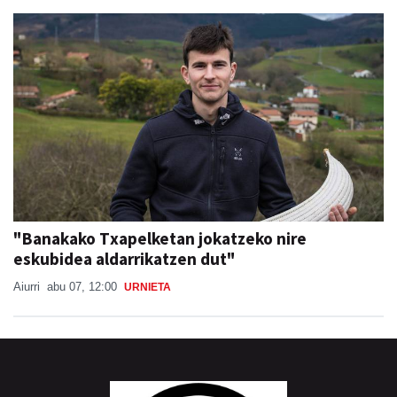
"Banakako Txapelketan jokatzeko nire
eskubidea aldarrikatzen dut"
Aiurri
abu 07, 12:00
URNIETA