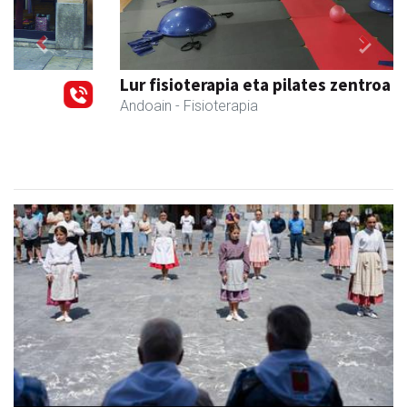
Previous
Next
Lur fisioterapia eta pilates zentroa
Andoain
- Fisioterapia