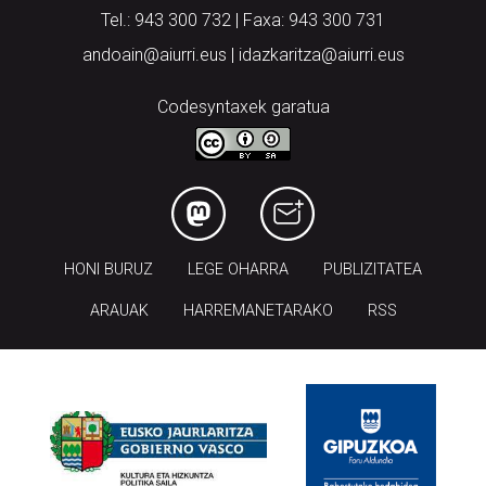
Tel.: 943 300 732 | Faxa: 943 300 731
andoain@aiurri.eus | idazkaritza@aiurri.eus
Codesyntaxek garatua
HONI BURUZ
LEGE OHARRA
PUBLIZITATEA
ARAUAK
HARREMANETARAKO
RSS