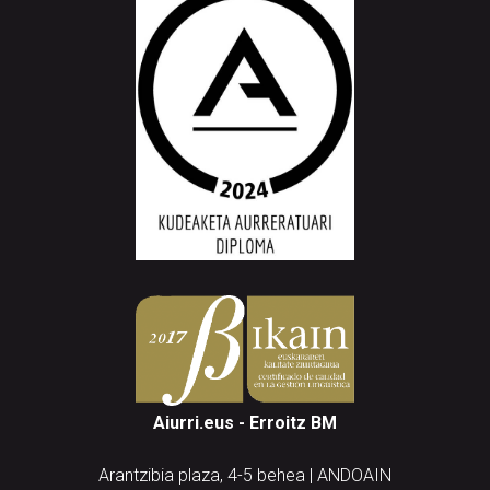
Aiurri.eus - Erroitz BM
Arantzibia plaza, 4-5 behea | ANDOAIN