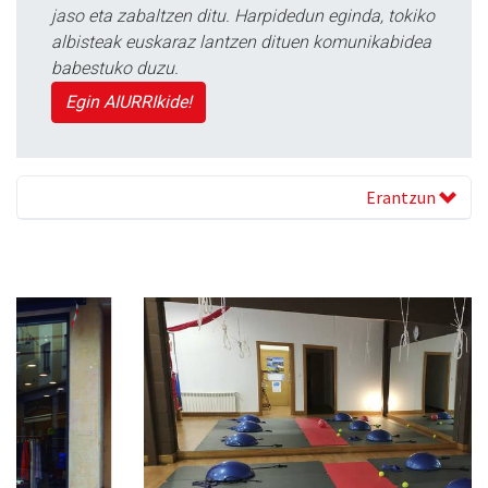
jaso eta zabaltzen ditu. Harpidedun eginda, tokiko
albisteak euskaraz lantzen dituen komunikabidea
babestuko duzu.
Egin AIURRIkide!
Erantzun