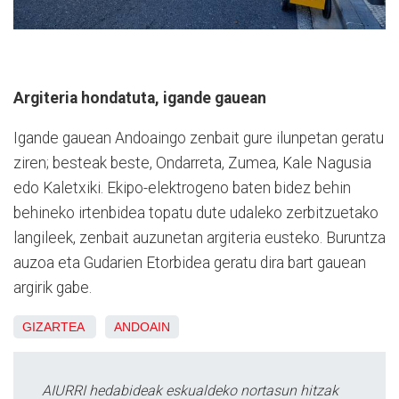
Argiteria hondatuta, igande gauean
Igande gauean Andoaingo zenbait gure ilunpetan geratu
ziren; besteak beste, Ondarreta, Zumea, Kale Nagusia
edo Kaletxiki. Ekipo-elektrogeno baten bidez behin
behineko irtenbidea topatu dute udaleko zerbitzuetako
langileek, zenbait auzunetan argiteria eusteko. Buruntza
auzoa eta Gudarien Etorbidea geratu dira bart gauean
argirik gabe.
GIZARTEA
ANDOAIN
AIURRI hedabideak eskualdeko nortasun hitzak