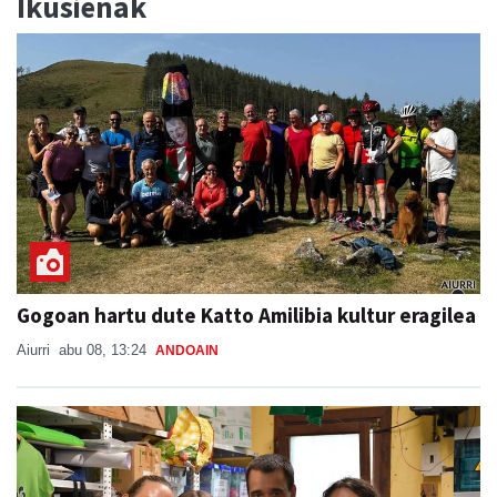
Ikusienak
Gogoan hartu dute Katto Amilibia kultur eragilea
Aiurri
abu 08, 13:24
ANDOAIN