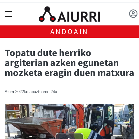
ANDOAIN
Topatu dute herriko
argiterian azken egunetan
mozketa eragin duen matxura
Aiurri
2022ko abuztuaren 24a