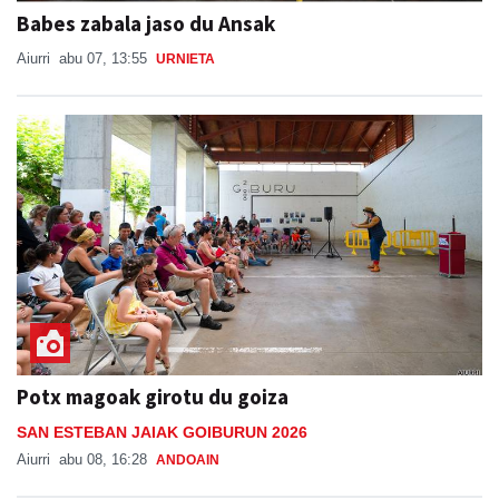
Babes zabala jaso du Ansak
Aiurri
abu 07, 13:55
URNIETA
Potx magoak girotu du goiza
SAN ESTEBAN JAIAK GOIBURUN 2026
Aiurri
abu 08, 16:28
ANDOAIN