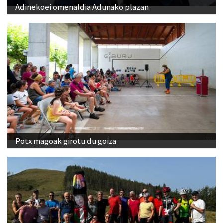
Adinekoei omenaldia Adunako plazan
Potx magoak girotu du goiza