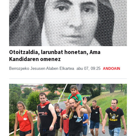
Otoitzaldia, larunbat honetan, Ama
Kandidaren omenez
Berrozpeko Jesusen Alaben Elkartea
abu 07, 09:25
ANDOAIN