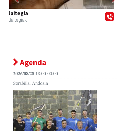
Previous
Next
Ormendi kirolak
Andoain
- Kirol dendak
Agenda
2026/08/28
18:00-00:00
Sorabilla, Andoain