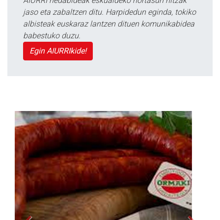
AIURRI hedabideak eskualdeko nortasun hitzak
jaso eta zabaltzen ditu. Harpidedun eginda, tokiko
albisteak euskaraz lantzen dituen komunikabidea
babestuko duzu.
Egin AIURRIkide!