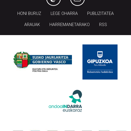
HONI BURUZ
LEGE OHARRA
PUBLIZITATEA
ARAUAK
HARREMANETARAKO
RSS