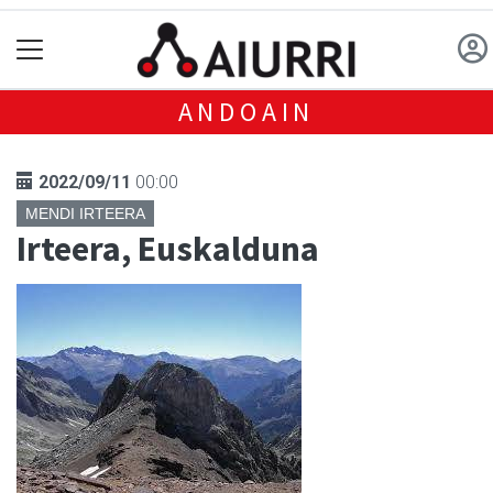
ANDOAIN
2022/09/11
00:00
MENDI IRTEERA
Irteera, Euskalduna