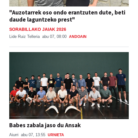
"Auzotarrek oso ondo erantzuten dute, beti
daude laguntzeko prest"
SORABILLAKO JAIAK 2026
Lide Ruiz Telleria
abu 07, 08:00
ANDOAIN
Babes zabala jaso du Ansak
Aiurri
abu 07, 13:55
URNIETA