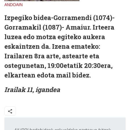
ANDOAIN
Izpegiko bidea-Gorramendi (1074)-
Gorramakil (1087)- Amaiur. Irteera
luzea edo motza egiteko aukera
eskaintzen da. Izena emateko:
Irailaren 8ra arte, astearte eta
ostegunetan, 19:00etatik 20:30era,
elkartean edota mail bidez.
Irailak 11, igandea