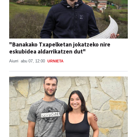
"Banakako Txapelketan jokatzeko nire
eskubidea aldarrikatzen dut"
Aiurri
abu 07, 12:00
URNIETA