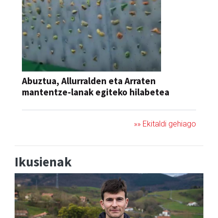
Abuztua, Allurralden eta Arraten
mantentze-lanak egiteko hilabetea
»» Ekitaldi gehiago
Ikusienak