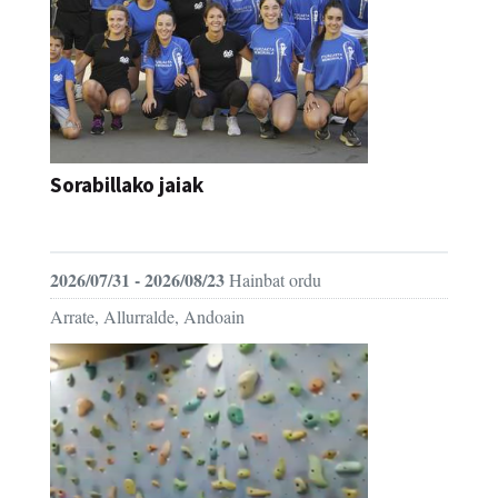
Sorabillako jaiak
FESTAK
2026/07/31 - 2026/08/23
Hainbat ordu
Arrate, Allurralde, Andoain