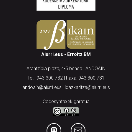
Aiurri.eus - Erroitz BM
Arantzibia plaza, 4-5 behea | ANDOAIN
Tel.: 943 300 732 | Faxa: 943 300 731
andoain@aiurri.eus | idazkaritza@aiurri.eus
Codesyntaxek garatua