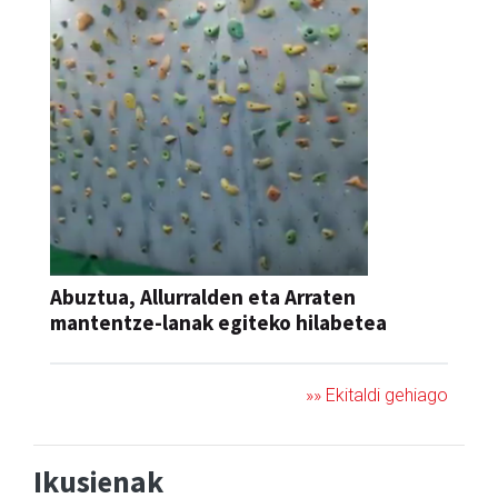
Abuztua, Allurralden eta Arraten
mantentze-lanak egiteko hilabetea
»» Ekitaldi gehiago
Ikusienak