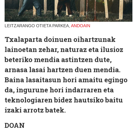
LEITZARANGO OTIETA PARKEA,
ANDOAIN
Txalaparta doinuen oihartzunak
lainoetan zehar, naturaz eta ilusioz
beteriko mendia astintzen dute,
arnasa lasai hartzen duen mendia.
Baina lasaitasun hori amaitu egingo
da, ingurune hori indarraren eta
teknologiaren bidez hautsiko baitu
izaki arrotz batek.
DOAN