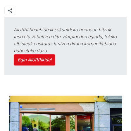
AIURRI hedabideak eskualdeko nortasun hitzak
jaso eta zabaltzen ditu. Harpidedun eginda, tokiko
albisteak euskaraz lantzen dituen komunikabidea
babestuko duzu.
Egin AIURRIkide!