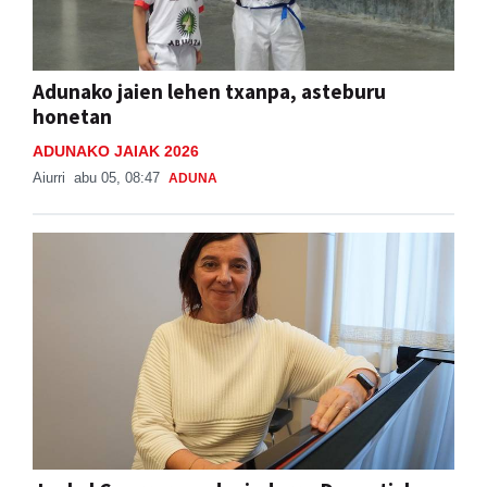
Adunako jaien lehen txanpa, asteburu
honetan
ADUNAKO JAIAK 2026
Aiurri
abu 05, 08:47
ADUNA