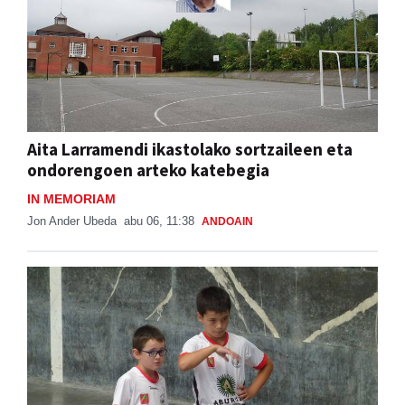
Aita Larramendi ikastolako sortzaileen eta
ondorengoen arteko katebegia
IN MEMORIAM
Jon Ander Ubeda
abu 06, 11:38
ANDOAIN