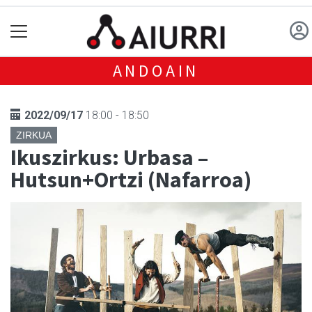
ANDOAIN
2022/09/17
18:00 - 18:50
ZIRKUA
Ikuszirkus: Urbasa –
Hutsun+Ortzi (Nafarroa)