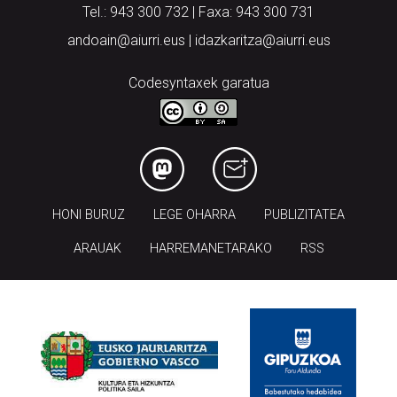
Tel.: 943 300 732 | Faxa: 943 300 731
andoain@aiurri.eus | idazkaritza@aiurri.eus
Codesyntaxek garatua
HONI BURUZ
LEGE OHARRA
PUBLIZITATEA
ARAUAK
HARREMANETARAKO
RSS