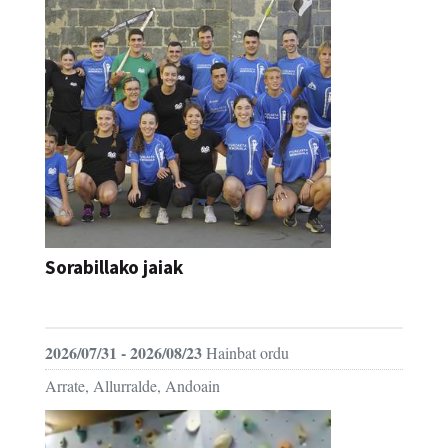
Sorabillako jaiak
FESTAK
2026/07/31 - 2026/08/23
Hainbat ordu
Arrate, Allurralde, Andoain