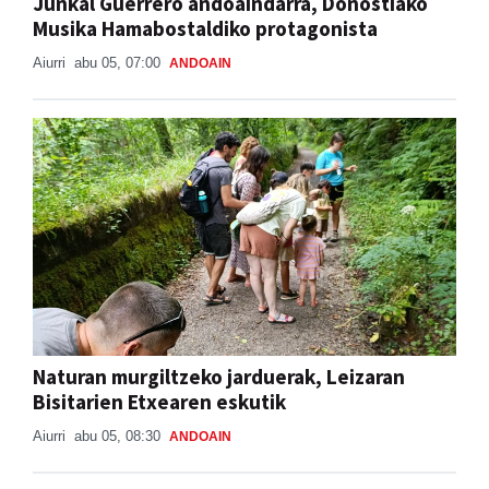
Junkal Guerrero andoaindarra, Donostiako
Musika Hamabostaldiko protagonista
Aiurri
abu 05, 07:00
ANDOAIN
Naturan murgiltzeko jarduerak, Leizaran
Bisitarien Etxearen eskutik
Aiurri
abu 05, 08:30
ANDOAIN