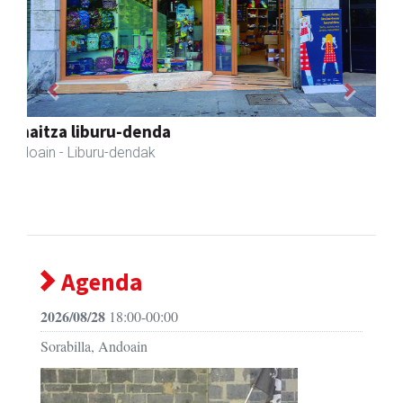
Previous
Next
Ondarreta Ikastetxea
Andoain
- Hezkuntza
Agenda
2026/08/28
18:00-00:00
Sorabilla, Andoain