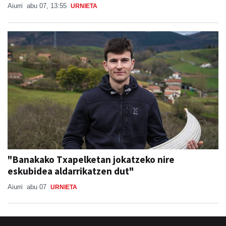
Aiurri
abu 07, 13:55
URNIETA
"Banakako Txapelketan jokatzeko nire
eskubidea aldarrikatzen dut"
Aiurri
abu 07
URNIETA