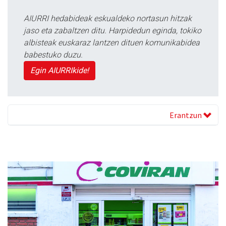
AIURRI hedabideak eskualdeko nortasun hitzak
jaso eta zabaltzen ditu. Harpidedun eginda, tokiko
albisteak euskaraz lantzen dituen komunikabidea
babestuko duzu.
Egin AIURRIkide!
Erantzun