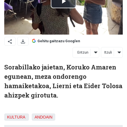
Gehitu gaitzazu Googlen
Entzun
Itzuli
Sorabillako jaietan, Koruko Amaren
egunean, meza ondorengo
hamaiketakoa, Lierni eta Eider Tolosa
ahizpek girotuta.
KULTURA
ANDOAIN