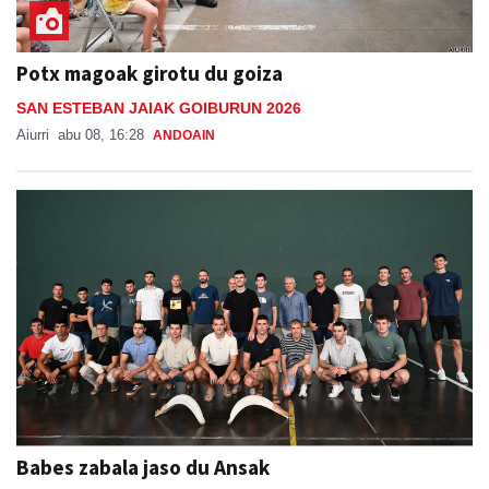
Potx magoak girotu du goiza
SAN ESTEBAN JAIAK GOIBURUN 2026
Aiurri
abu 08, 16:28
ANDOAIN
Babes zabala jaso du Ansak