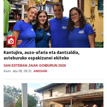
Kantujira, auzo-afaria eta dantzaldia,
asteburuko ospakizunei ekiteko
SAN ESTEBAN JAIAK GOIBURUN 2026
Aiurri
abu 08, 09:31
ANDOAIN