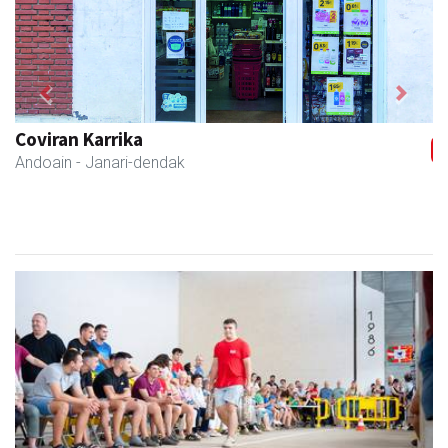
Previous
Next
Arruti gozotegia
Andoain
- Gozotegiak