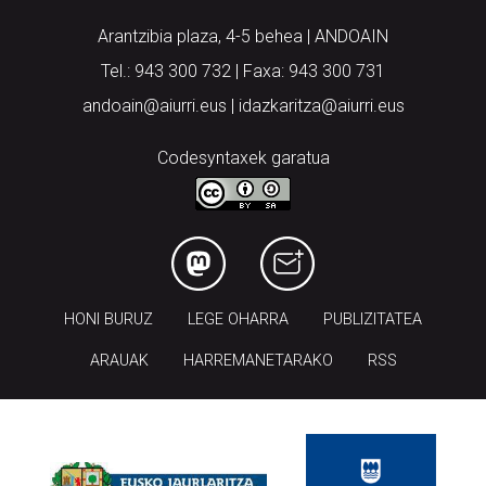
Arantzibia plaza, 4-5 behea | ANDOAIN
Tel.: 943 300 732 | Faxa: 943 300 731
andoain@aiurri.eus | idazkaritza@aiurri.eus
Codesyntaxek garatua
HONI BURUZ
LEGE OHARRA
PUBLIZITATEA
ARAUAK
HARREMANETARAKO
RSS