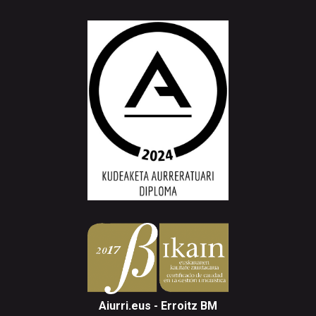
Aiurri.eus - Erroitz BM