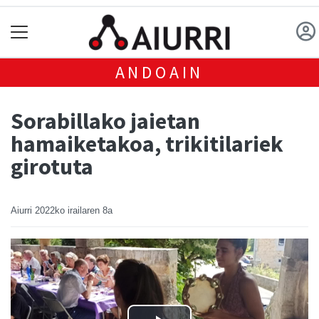
ANDOAIN
Sorabillako jaietan
hamaiketakoa, trikitilariek
girotuta
Aiurri
2022ko irailaren 8a