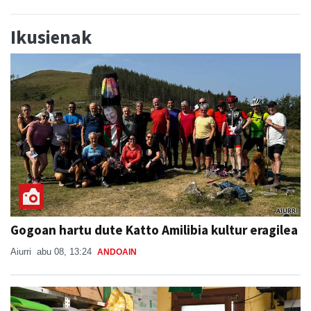
Ikusienak
Gogoan hartu dute Katto Amilibia kultur eragilea
Aiurri
abu 08, 13:24
ANDOAIN