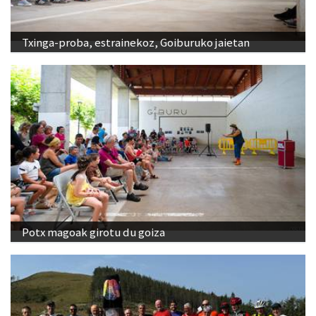
Txinga-proba, estrainekoz, Goiburuko jaietan
Potx magoak girotu du goiza