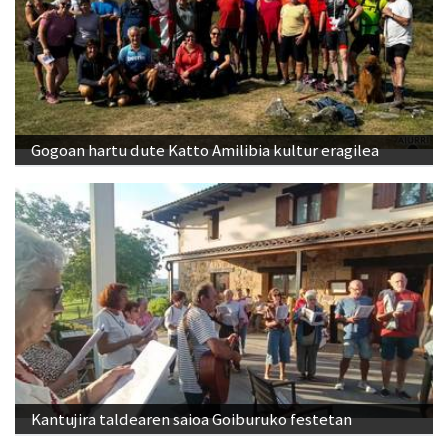
Gogoan hartu dute Katto Amilibia kultur eragilea
Kantujira taldearen saioa Goiburuko festetan