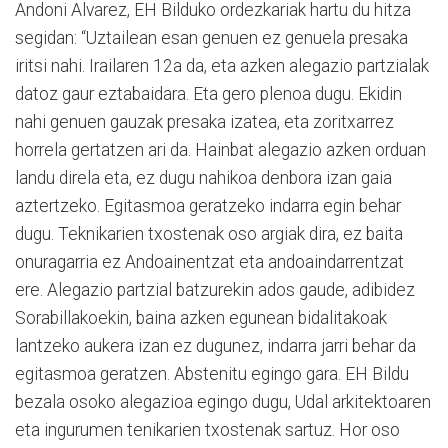
Andoni Alvarez, EH Bilduko ordezkariak hartu du hitza
segidan: “Uztailean esan genuen ez genuela presaka
iritsi nahi. Irailaren 12a da, eta azken alegazio partzialak
datoz gaur eztabaidara. Eta gero plenoa dugu. Ekidin
nahi genuen gauzak presaka izatea, eta zoritxarrez
horrela gertatzen ari da. Hainbat alegazio azken orduan
landu direla eta, ez dugu nahikoa denbora izan gaia
aztertzeko. Egitasmoa geratzeko indarra egin behar
dugu. Teknikarien txostenak oso argiak dira, ez baita
onuragarria ez Andoainentzat eta andoaindarrentzat
ere. Alegazio partzial batzurekin ados gaude, adibidez
Sorabillakoekin, baina azken egunean bidalitakoak
lantzeko aukera izan ez dugunez, indarra jarri behar da
egitasmoa geratzen. Abstenitu egingo gara. EH Bildu
bezala osoko alegazioa egingo dugu, Udal arkitektoaren
eta ingurumen tenikarien txostenak sartuz. Hor oso