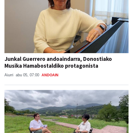
Junkal Guerrero andoaindarra, Donostiako
Musika Hamabostaldiko protagonista
Aiurri
abu 05, 07:00
ANDOAIN