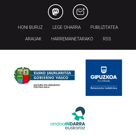
HONI BURUZ
LEGE OHARRA
PUBLIZITATEA
ARAUAK
HARREMANETARAKO
RSS