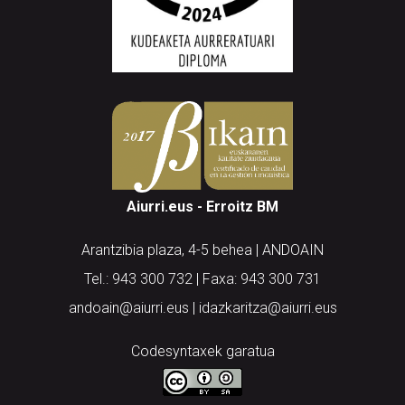
Aiurri.eus - Erroitz BM
Arantzibia plaza, 4-5 behea | ANDOAIN
Tel.: 943 300 732 | Faxa: 943 300 731
andoain@aiurri.eus | idazkaritza@aiurri.eus
Codesyntaxek garatua