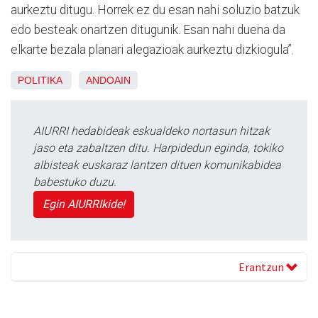
aurkeztu ditugu. Horrek ez du esan nahi soluzio batzuk
edo besteak onartzen ditugunik. Esan nahi duena da
elkarte bezala planari alegazioak aurkeztu dizkiogula”.
POLITIKA
ANDOAIN
AIURRI hedabideak eskualdeko nortasun hitzak
jaso eta zabaltzen ditu. Harpidedun eginda, tokiko
albisteak euskaraz lantzen dituen komunikabidea
babestuko duzu.
Egin AIURRIkide!
Erantzun