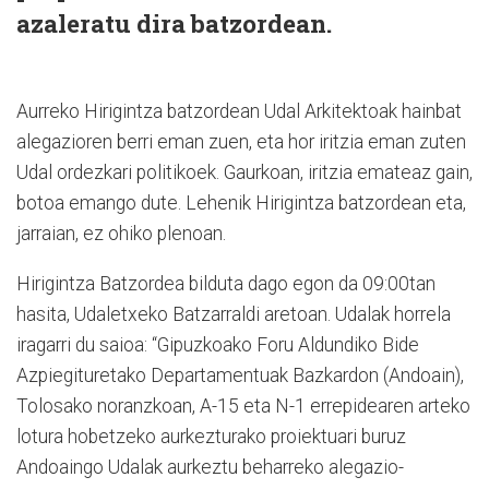
azaleratu dira batzordean.
Aurreko Hirigintza batzordean Udal Arkitektoak hainbat
alegazioren berri eman zuen, eta hor iritzia eman zuten
Udal ordezkari politikoek. Gaurkoan, iritzia emateaz gain,
botoa emango dute. Lehenik Hirigintza batzordean eta,
jarraian, ez ohiko plenoan.
Hirigintza Batzordea bilduta dago egon da 09:00tan
hasita, Udaletxeko Batzarraldi aretoan. Udalak horrela
iragarri du saioa: “Gipuzkoako Foru Aldundiko Bide
Azpiegituretako Departamentuak Bazkardon (Andoain),
Tolosako noranzkoan, A-15 eta N-1 errepidearen arteko
lotura hobetzeko aurkezturako proiektuari buruz
Andoaingo Udalak aurkeztu beharreko alegazio-