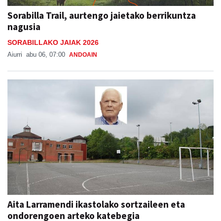
Sorabilla Trail, aurtengo jaietako berrikuntza
nagusia
SORABILLAKO JAIAK 2026
Aiurri
abu 06, 07:00
ANDOAIN
Aita Larramendi ikastolako sortzaileen eta
ondorengoen arteko katebegia