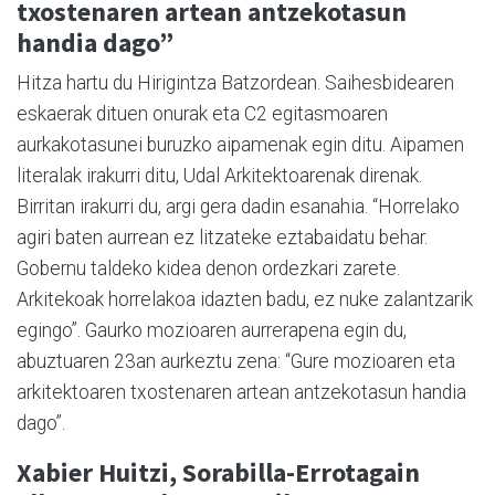
txostenaren artean antzekotasun
handia dago”
Hitza hartu du Hirigintza Batzordean. Saihesbidearen
eskaerak dituen onurak eta C2 egitasmoaren
aurkakotasunei buruzko aipamenak egin ditu. Aipamen
literalak irakurri ditu, Udal Arkitektoarenak direnak.
Birritan irakurri du, argi gera dadin esanahia. “Horrelako
agiri baten aurrean ez litzateke eztabaidatu behar.
Gobernu taldeko kidea denon ordezkari zarete.
Arkitekoak horrelakoa idazten badu, ez nuke zalantzarik
egingo”. Gaurko mozioaren aurrerapena egin du,
abuztuaren 23an aurkeztu zena: “Gure mozioaren eta
arkitektoaren txostenaren artean antzekotasun handia
dago”.
Xabier Huitzi, Sorabilla-Errotagain