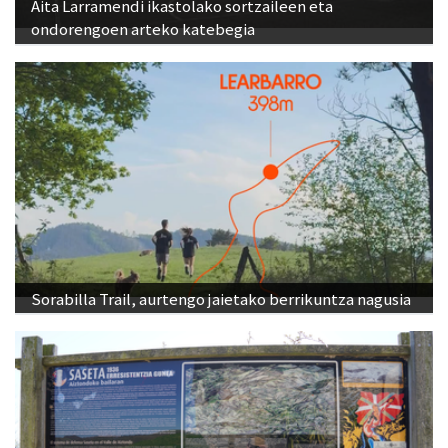
Aita Larramendi ikastolako sortzaileen eta
ondorengoen arteko katebegia
Sorabilla Trail, aurtengo jaietako berrikuntza nagusia