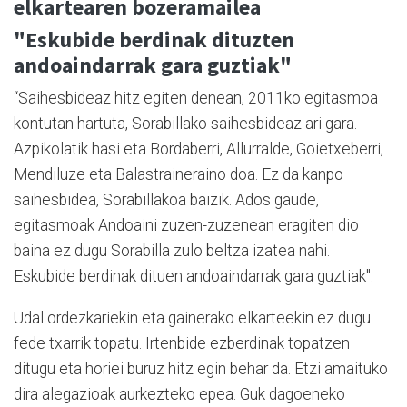
elkartearen bozeramailea
"Eskubide berdinak dituzten
andoaindarrak gara guztiak"
“Saihesbideaz hitz egiten denean, 2011ko egitasmoa
kontutan hartuta, Sorabillako saihesbideaz ari gara.
Azpikolatik hasi eta Bordaberri, Allurralde, Goietxeberri,
Mendiluze eta Balastraineraino doa. Ez da kanpo
saihesbidea, Sorabillakoa baizik. Ados gaude,
egitasmoak Andoaini zuzen-zuzenean eragiten dio
baina ez dugu Sorabilla zulo beltza izatea nahi.
Eskubide berdinak dituen andoaindarrak gara guztiak".
Udal ordezkariekin eta gainerako elkarteekin ez dugu
fede txarrik topatu. Irtenbide ezberdinak topatzen
ditugu eta horiei buruz hitz egin behar da. Etzi amaituko
dira alegazioak aurkezteko epea. Guk dagoeneko