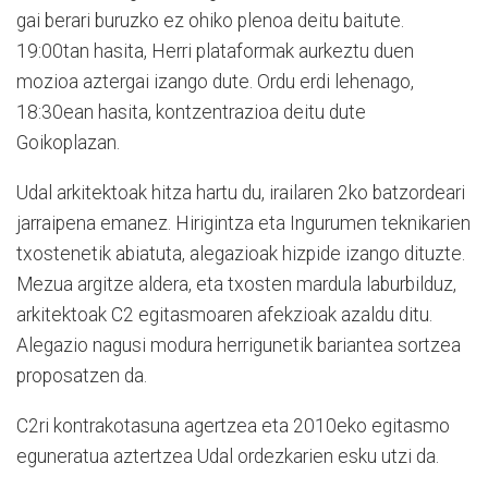
gai berari buruzko ez ohiko plenoa deitu baitute.
19:00tan hasita, Herri plataformak aurkeztu duen
mozioa aztergai izango dute. Ordu erdi lehenago,
18:30ean hasita, kontzentrazioa deitu dute
Goikoplazan.
Udal arkitektoak hitza hartu du, irailaren 2ko batzordeari
jarraipena emanez. Hirigintza eta Ingurumen teknikarien
txostenetik abiatuta, alegazioak hizpide izango dituzte.
Mezua argitze aldera, eta txosten mardula laburbilduz,
arkitektoak C2 egitasmoaren afekzioak azaldu ditu.
Alegazio nagusi modura herrigunetik bariantea sortzea
proposatzen da.
C2ri kontrakotasuna agertzea eta 2010eko egitasmo
eguneratua aztertzea Udal ordezkarien esku utzi da.