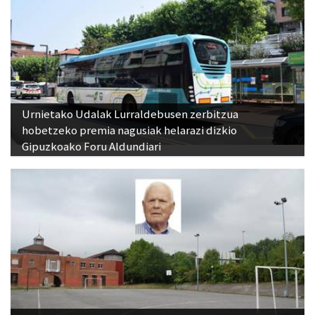
Urnietako Udalak Lurraldebusen zerbitzua
hobetzeko premia nagusiak helarazi dizkio
Gipuzkoako Foru Aldundiari