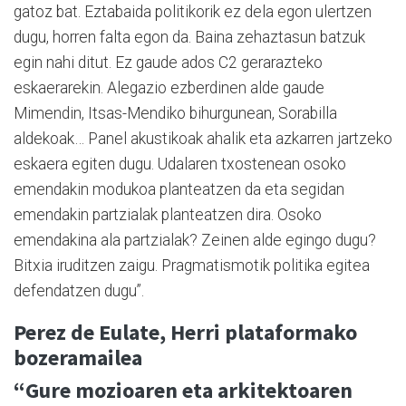
gatoz bat. Eztabaida politikorik ez dela egon ulertzen
dugu, horren falta egon da. Baina zehaztasun batzuk
egin nahi ditut. Ez gaude ados C2 gerarazteko
eskaerarekin. Alegazio ezberdinen alde gaude
Mimendin, Itsas-Mendiko bihurgunean, Sorabilla
aldekoak… Panel akustikoak ahalik eta azkarren jartzeko
eskaera egiten dugu. Udalaren txostenean osoko
emendakin modukoa planteatzen da eta segidan
emendakin partzialak planteatzen dira. Osoko
emendakina ala partzialak? Zeinen alde egingo dugu?
Bitxia iruditzen zaigu. Pragmatismotik politika egitea
defendatzen dugu”.
Perez de Eulate, Herri plataformako
bozeramailea
“Gure mozioaren eta arkitektoaren