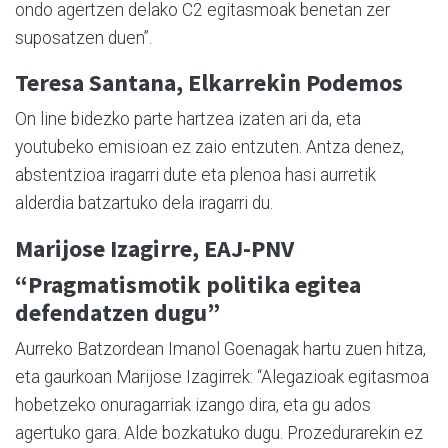
ondo agertzen delako C2 egitasmoak benetan zer
suposatzen duen”.
Teresa Santana, Elkarrekin Podemos
On line bidezko parte hartzea izaten ari da, eta
youtubeko emisioan ez zaio entzuten. Antza denez,
abstentzioa iragarri dute eta plenoa hasi aurretik
alderdia batzartuko dela iragarri du.
Marijose Izagirre, EAJ-PNV
“Pragmatismotik politika egitea
defendatzen dugu”
Aurreko Batzordean Imanol Goenagak hartu zuen hitza,
eta gaurkoan Marijose Izagirrek: “Alegazioak egitasmoa
hobetzeko onuragarriak izango dira, eta gu ados
agertuko gara. Alde bozkatuko dugu. Prozedurarekin ez