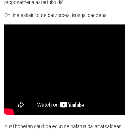
proposamena aztertuko da”.
On line eskaini dute batzordea, ikusgai dagoena:
Auzi honetan gaurkoa egun seinalatua da, arratsaldean