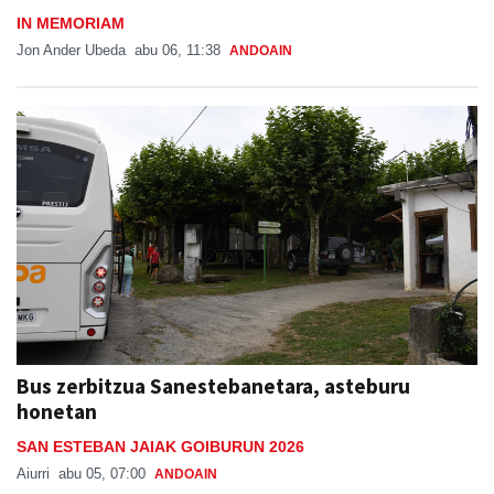
IN MEMORIAM
Jon Ander Ubeda
abu 06, 11:38
ANDOAIN
Bus zerbitzua Sanestebanetara, asteburu
honetan
SAN ESTEBAN JAIAK GOIBURUN 2026
Aiurri
abu 05, 07:00
ANDOAIN