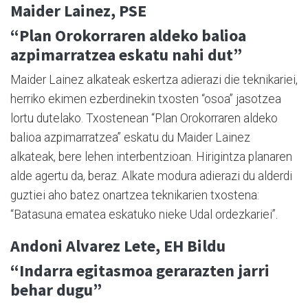
Maider Lainez, PSE
“Plan Orokorraren aldeko balioa
azpimarratzea eskatu nahi dut”
Maider Lainez alkateak eskertza adierazi die teknikariei,
herriko ekimen ezberdinekin txosten “osoa” jasotzea
lortu dutelako. Txostenean “Plan Orokorraren aldeko
balioa azpimarratzea” eskatu du Maider Lainez
alkateak, bere lehen interbentzioan. Hirigintza planaren
alde agertu da, beraz. Alkate modura adierazi du alderdi
guztiei aho batez onartzea teknikarien txostena:
“Batasuna ematea eskatuko nieke Udal ordezkariei”.
Andoni Alvarez Lete, EH Bildu
“Indarra egitasmoa gerarazten jarri
behar dugu”