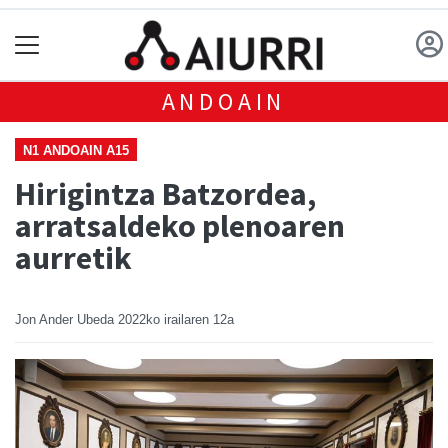
ANDOAIN
N1 ANDOAIN A15
Hirigintza Batzordea,
arratsaldeko plenoaren
aurretik
Jon Ander Ubeda
2022ko irailaren 12a