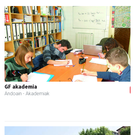
Previous
Next
GF akademia
Andoain
- Akademiak