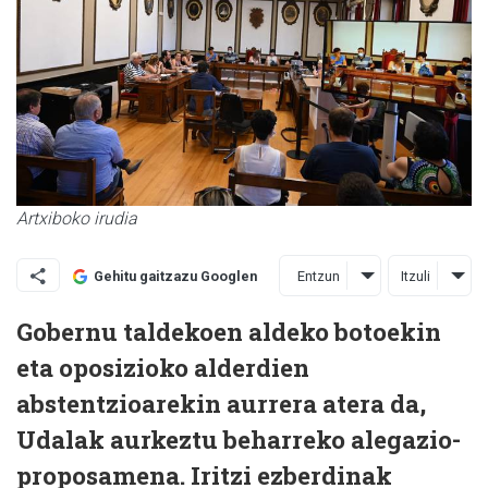
Artxiboko irudia
Entzun
Itzuli
Gehitu gaitzazu Googlen
Gobernu taldekoen aldeko botoekin
eta oposizioko alderdien
abstentzioarekin aurrera atera da,
Udalak aurkeztu beharreko alegazio-
proposamena. Iritzi ezberdinak