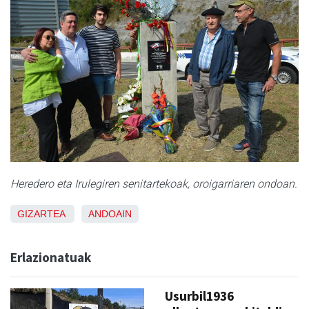
Heredero eta Irulegiren senitartekoak, oroigarriaren ondoan.
GIZARTEA
ANDOAIN
Erlazionatuak
Usurbil1936