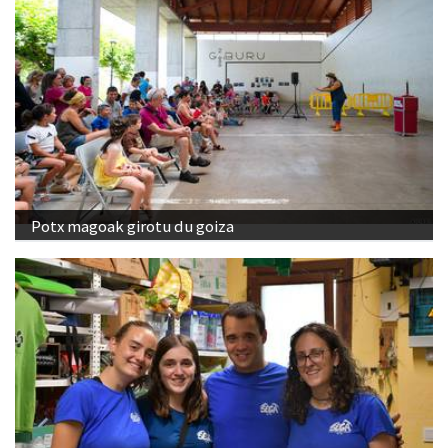
Potx magoak girotu du goiza