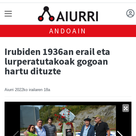
ANDOAIN
Irubiden 1936an erail eta
lurperatutakoak gogoan
hartu dituzte
Aiurri
2022ko irailaren 18a