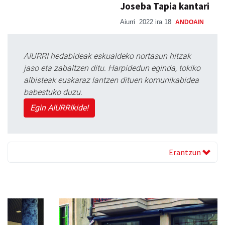
Joseba Tapia kantari
Aiurri
2022 ira 18
ANDOAIN
AIURRI hedabideak eskualdeko nortasun hitzak
jaso eta zabaltzen ditu. Harpidedun eginda, tokiko
albisteak euskaraz lantzen dituen komunikabidea
babestuko duzu.
Egin AIURRIkide!
Erantzun