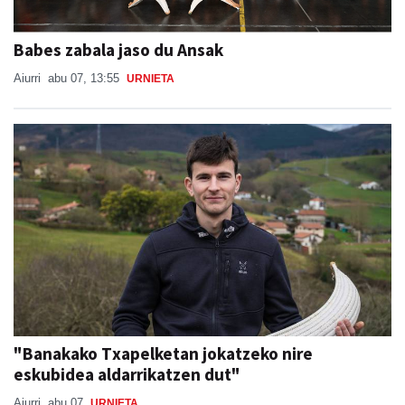
Babes zabala jaso du Ansak
Aiurri
abu 07, 13:55
URNIETA
"Banakako Txapelketan jokatzeko nire
eskubidea aldarrikatzen dut"
Aiurri
abu 07
URNIETA