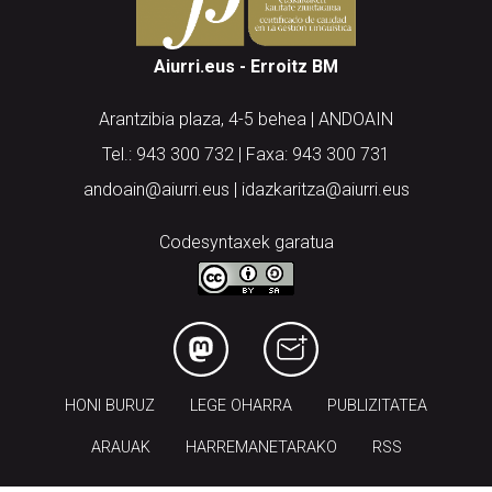
Aiurri.eus - Erroitz BM
Arantzibia plaza, 4-5 behea | ANDOAIN
Tel.: 943 300 732 | Faxa: 943 300 731
andoain@aiurri.eus | idazkaritza@aiurri.eus
Codesyntaxek garatua
HONI BURUZ
LEGE OHARRA
PUBLIZITATEA
ARAUAK
HARREMANETARAKO
RSS