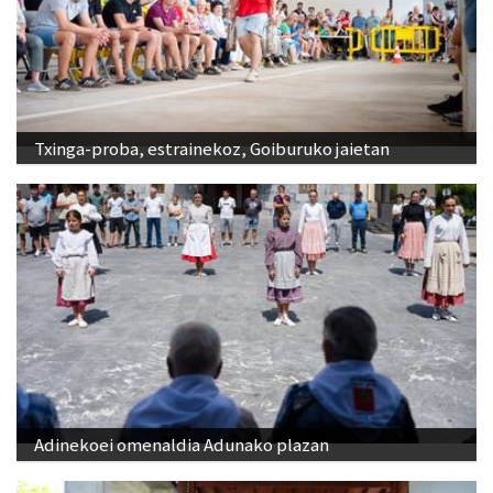
Txinga-proba, estrainekoz, Goiburuko jaietan
Adinekoei omenaldia Adunako plazan