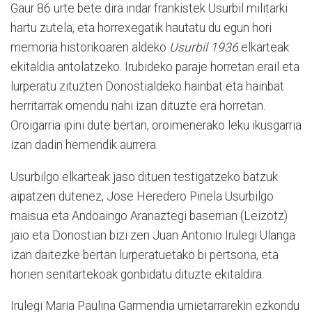
Gaur 86 urte bete dira indar frankistek Usurbil militarki
hartu zutela, eta horrexegatik hautatu du egun hori
memoria historikoaren aldeko
Usurbil 1936
elkarteak
ekitaldia antolatzeko. Irubideko paraje horretan erail eta
lurperatu zituzten Donostialdeko hainbat eta hainbat
herritarrak omendu nahi izan dituzte era horretan.
Oroigarria ipini dute bertan, oroimenerako leku ikusgarria
izan dadin hemendik aurrera.
Usurbilgo elkarteak jaso dituen testigatzeko batzuk
aipatzen dutenez, Jose Heredero Pinela Usurbilgo
maisua eta Andoaingo Aranaztegi baserrian (Leizotz)
jaio eta Donostian bizi zen Juan Antonio Irulegi Ulanga
izan daitezke bertan lurperatuetako bi pertsona, eta
horien senitartekoak gonbidatu dituzte ekitaldira.
Irulegi Maria Paulina Garmendia urnietarrarekin ezkondu