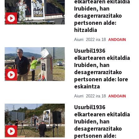
elkartearen ekitaldia
Irubiden, han
desagerrarazitako
pertsonen alde:
hitzaldia
Aiurri
2022 ira 18
ANDOAIN
Usurbil1936
elkartearen ekitaldia
Irubiden, han
desagerrarazitako
pertsonen alde: lore
eskaintza
Aiurri
2022 ira 18
ANDOAIN
Usurbil1936
elkartearen ekitaldia
Irubiden, han
desagerrarazitako
pertsonen alde: