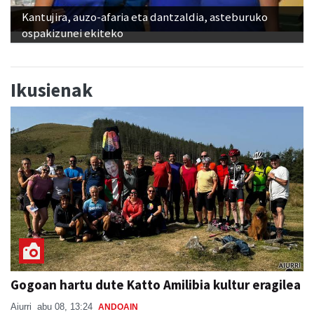
Kantujira, auzo-afaria eta dantzaldia, asteburuko
ospakizunei ekiteko
Ikusienak
Gogoan hartu dute Katto Amilibia kultur eragilea
Aiurri
abu 08, 13:24
ANDOAIN