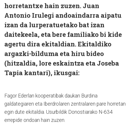
horretantxe hain zuzen. Juan
Antonio Irulegi andoaindarra aipatu
izan da lurperatuetako bat izan
daitekeela, eta bere familiako bi kide
agertu dira ekitaldian. Ekitaldiko
argazki-bilduma eta hiru bideo
(hitzaldia, lore eskaintza eta Joseba
Tapia kantari), ikusgai:
Fagor Ederlan kooperatibak daukan Burdina
galdategiaren eta
Iberdrolaren zentralaren
pare horretan
egin dute ekitaldia.
Usurbildik Donostiarako N-634
errepide ondoan hain zuzen.