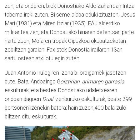
zen, eta ondoren, biek Donostiako Alde Zaharrean Intza
taberna ireki zuten. Bi seme-alaba eduki zituzten, Jesus
Mari (1931) eta Miren Itziar (1935). EAJ alderdiko
militantea zen, eta Donostiako hiriaren defentsan parte
hartu zuen, Molaren tropak Gipuzkoa okupatzekotan
zebiltzan garaian. Faxistek Donostia irailaren 13an
sartu ostean atxilotu egin zuten.
Juan Antonio Irulegiren izena bi oroigarriek jasotzen
dute. Bata, Andoaingo G
oiztirian
,
arimaren garrasia
eskulturak, eta bestea Donostiako udaletxearen
ondoan dagoen
Dual
izenburuko eskulturak, beste 399
pertsonen izenekin batera; hain zuzen,400 bala-zulo
biltzen ditu eskulturak.