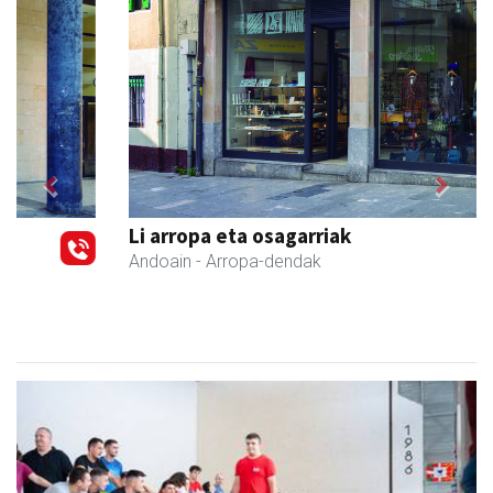
Previous
Next
Li arropa eta osagarriak
Andoain
- Arropa-dendak