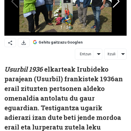
Gehitu gaitzazu Googlen
Entzun
Itzuli
Usurbil
1936
elkarteak Irubideko
parajean (Usurbil) frankistek 1936an
erail zituzten pertsonen aldeko
omenaldia antolatu du gaur
eguardian. Testigantza ugarik
adierazi izan dute beti jende mordoa
erail eta lurperatu zutela leku