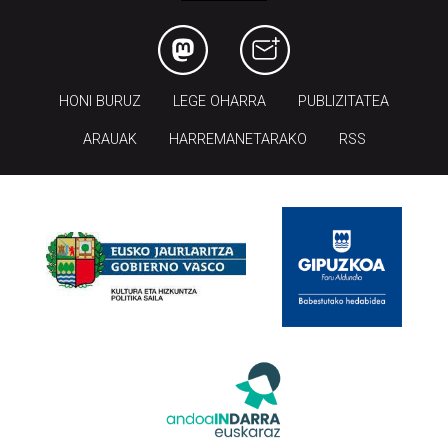
HONI BURUZ
LEGE OHARRA
PUBLIZITATEA
ARAUAK
HARREMANETARAKO
RSS