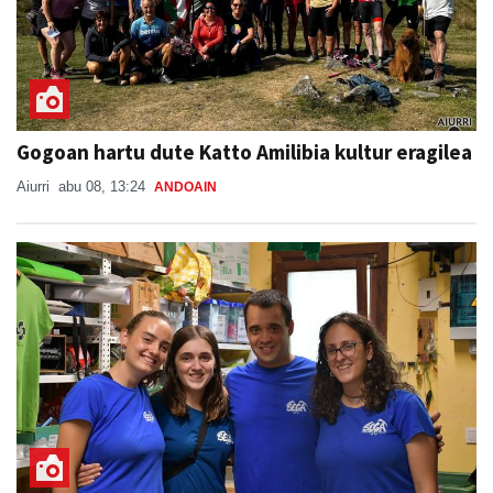
Gogoan hartu dute Katto Amilibia kultur eragilea
Aiurri
abu 08, 13:24
ANDOAIN