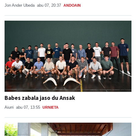
Jon Ander Ubeda
abu 07, 20:37
ANDOAIN
Babes zabala jaso du Ansak
Aiurri
abu 07, 13:55
URNIETA