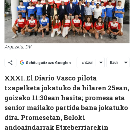
Argazkia: DV
Entzun
Itzuli
Gehitu gaitzazu Googlen
XXXI. El Diario Vasco pilota
txapelketa jokatuko da hilaren 25ean,
goizeko 11:30ean hasita; promesa eta
senior mailako partida bana jokatuko
dira. Promesetan, Beloki
andoaindarrak Etxeberriarekin