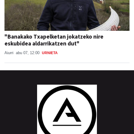
"Banakako Txapelketan jokatzeko nire
eskubidea aldarrikatzen dut"
Aiurri
abu 07, 12:00
URNIETA