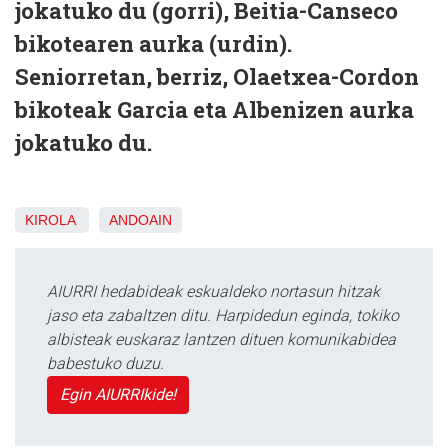
jokatuko du (gorri), Beitia-Canseco
bikotearen aurka (urdin).
Seniorretan, berriz, Olaetxea-Cordon
bikoteak Garcia eta Albenizen aurka
jokatuko du.
KIROLA
ANDOAIN
AIURRI hedabideak eskualdeko nortasun hitzak
jaso eta zabaltzen ditu. Harpidedun eginda, tokiko
albisteak euskaraz lantzen dituen komunikabidea
babestuko duzu.
Egin AIURRIkide!