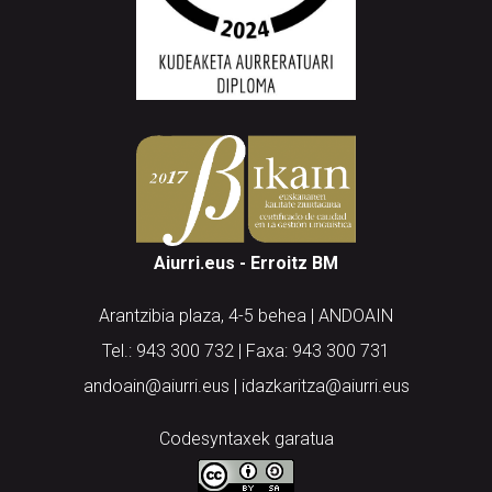
Aiurri.eus - Erroitz BM
Arantzibia plaza, 4-5 behea | ANDOAIN
Tel.: 943 300 732 | Faxa: 943 300 731
andoain@aiurri.eus | idazkaritza@aiurri.eus
Codesyntaxek garatua