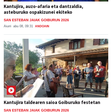
Kantujira, auzo-afaria eta dantzaldia,
asteburuko ospakizunei ekiteko
SAN ESTEBAN JAIAK GOIBURUN 2026
Aiurri
abu 08, 09:31
ANDOAIN
Kantujira taldearen saioa Goiburuko festetan
SAN ESTEBAN JAIAK GOIBURUN 2026