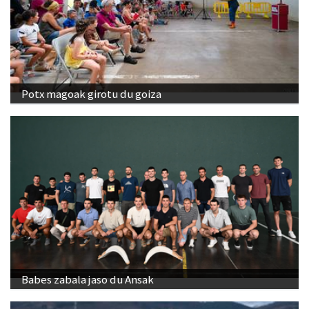
Potx magoak girotu du goiza
Babes zabala jaso du Ansak