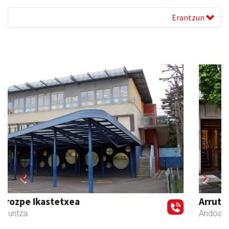
Erantzun
Previous
Next
Arruti gozotegia
Andoain
- Gozotegiak