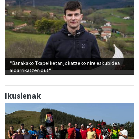
"Banakako Txapelketan jokatzeko nire eskubidea
aldarrikatzen dut"
Ikusienak