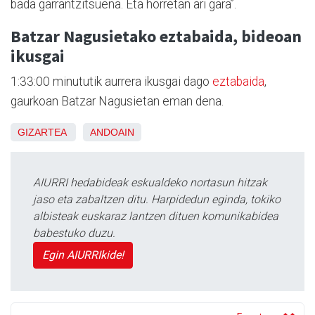
bada garrantzitsuena. Eta horretan ari gara”.
Batzar Nagusietako eztabaida, bideoan
ikusgai
1:33:00 minututik aurrera ikusgai dago
eztabaida
,
gaurkoan Batzar Nagusietan eman dena.
GIZARTEA
ANDOAIN
AIURRI hedabideak eskualdeko nortasun hitzak
jaso eta zabaltzen ditu. Harpidedun eginda, tokiko
albisteak euskaraz lantzen dituen komunikabidea
babestuko duzu.
Egin AIURRIkide!