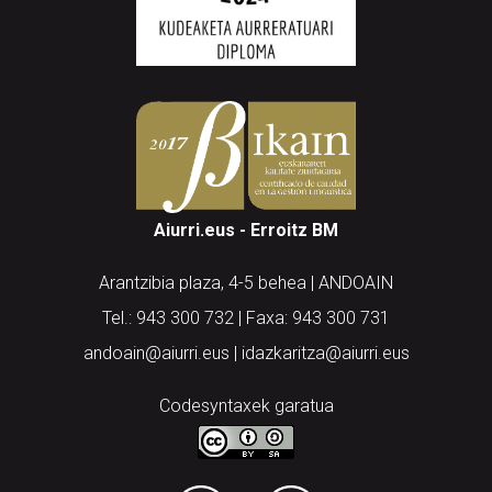
Aiurri.eus - Erroitz BM
Arantzibia plaza, 4-5 behea | ANDOAIN
Tel.: 943 300 732 | Faxa: 943 300 731
andoain@aiurri.eus | idazkaritza@aiurri.eus
Codesyntaxek garatua