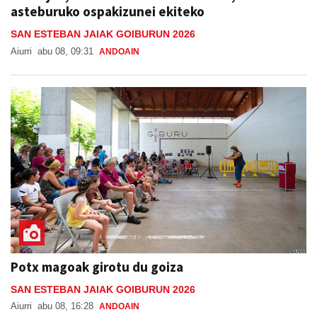
asteburuko ospakizunei ekiteko
SAN ESTEBAN JAIAK GOIBURUN 2026
Aiurri
abu 08, 09:31
ANDOAIN
Potx magoak girotu du goiza
SAN ESTEBAN JAIAK GOIBURUN 2026
Aiurri
abu 08, 16:28
ANDOAIN