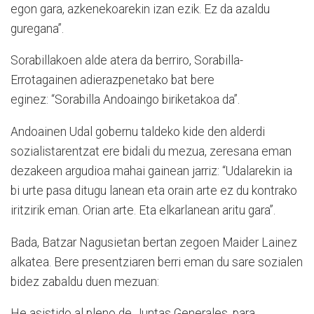
egon gara, azkenekoarekin izan ezik. Ez da azaldu
guregana”.
Sorabillakoen alde atera da berriro, Sorabilla-
Errotagainen adierazpenetako bat bere
eginez: “Sorabilla Andoaingo biriketakoa da”.
Andoainen Udal gobernu taldeko kide den alderdi
sozialistarentzat ere bidali du mezua, zeresana eman
dezakeen argudioa mahai gainean jarriz: “Udalarekin ia
bi urte pasa ditugu lanean eta orain arte ez du kontrako
iritzirik eman. Orian arte. Eta elkarlanean aritu gara”.
Bada, Batzar Nagusietan bertan zegoen Maider Lainez
alkatea. Bere presentziaren berri eman du sare sozialen
bidez zabaldu duen mezuan:
He asistido al pleno de Juntas Generales, para