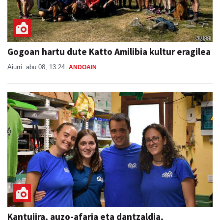
Gogoan hartu dute Katto Amilibia kultur eragilea
Aiurri
abu 08, 13:24
ANDOAIN
Kantujira, auzo-afaria eta dantzaldia,