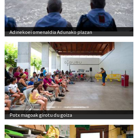
Adinekoei omenaldia Adunako plazan
Potx magoak girotu du goiza