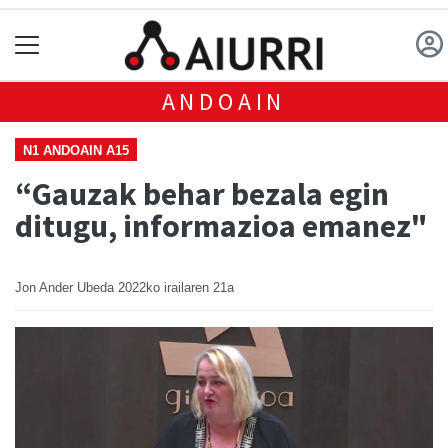
ANDOAIN
N1 ANDOAIN A15
“Gauzak behar bezala egin
ditugu, informazioa emanez"
Jon Ander Ubeda
2022ko irailaren 21a