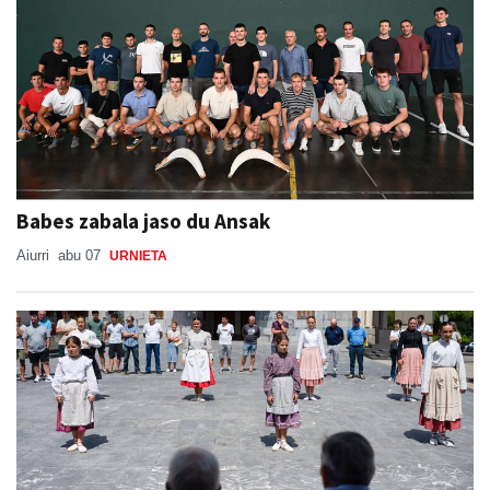
Babes zabala jaso du Ansak
Aiurri
abu 07
URNIETA