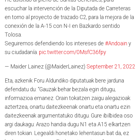
escuchar la intervención de la Diputada de Carreteras
en torno al proyecto de trazado C2, para la mejora de la
conexión de la A-15 con N-I en Bazkardo sentido
Tolosa.
Seguiremos defendiendo los intereses de
#Andoain
y
su ciudadanía.
pic.twitter.com/0MsfC36fpy
— Maider Lainez (@MaiderLainez)
September 21, 2022
Eta, azkenik Foru Aldundiko diputatuak bere jarduna
defendatu du: “Gauzak behar bezala egin ditugu,
informazioa emanez. Orain tokatzen zaigu alegazioak
aztertzea, onartu daitezkeenak onartu eta onartu ezin
daitezkeenak argumentatuko ditugu. Gure ibilbidea oso
argi daukagu: Arazo handia dugu N1 eta A15 elkartzen
diren tokian. Legealdi honetako lehentasun bat da, ez