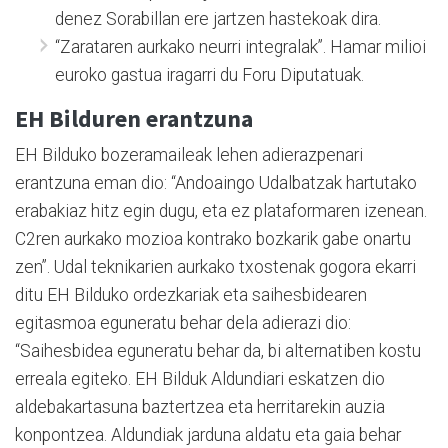
denez Sorabillan ere jartzen hastekoak dira.
“Zarataren aurkako neurri integralak”. Hamar milioi
euroko gastua iragarri du Foru Diputatuak.
EH Bilduren erantzuna
EH Bilduko bozeramaileak lehen adierazpenari
erantzuna eman dio: “Andoaingo Udalbatzak hartutako
erabakiaz hitz egin dugu, eta ez plataformaren izenean.
C2ren aurkako mozioa kontrako bozkarik gabe onartu
zen”. Udal teknikarien aurkako txostenak gogora ekarri
ditu EH Bilduko ordezkariak eta saihesbidearen
egitasmoa eguneratu behar dela adierazi dio:
“Saihesbidea eguneratu behar da, bi alternatiben kostu
erreala egiteko. EH Bilduk Aldundiari eskatzen dio
aldebakartasuna baztertzea eta herritarekin auzia
konpontzea. Aldundiak jarduna aldatu eta gaia behar