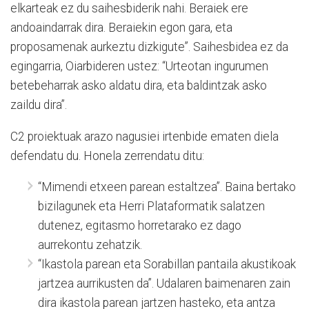
elkarteak ez du saihesbiderik nahi. Beraiek ere
andoaindarrak dira. Beraiekin egon gara, eta
proposamenak aurkeztu dizkigute”. Saihesbidea ez da
egingarria, Oiarbideren ustez: “Urteotan ingurumen
betebeharrak asko aldatu dira, eta baldintzak asko
zaildu dira”.
C2 proiektuak arazo nagusiei irtenbide ematen diela
defendatu du. Honela zerrendatu ditu:
“Mimendi etxeen parean estaltzea”. Baina bertako
bizilagunek eta Herri Plataformatik salatzen
dutenez, egitasmo horretarako ez dago
aurrekontu zehatzik.
“Ikastola parean eta Sorabillan pantaila akustikoak
jartzea aurrikusten da”. Udalaren baimenaren zain
dira ikastola parean jartzen hasteko, eta antza