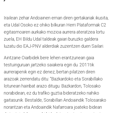
Irailean zehar Andoainen eman diren gertakariak ikusita,
eta Udal Osoko ez ohiko bilkuran Herri Plataformak C2
egitasmoaren aurkako mozioa aurrera ateratzea lortu
zuela, EH Bildu Udal taldeak gaiari buruzko galdera
luzatu dio EAJ-PNV alderdiak zuzentzen duen Sailari.
Aintzane Oiarbidek bere lehen erantzunean gaia
testuinguruan jartzeko saiakera egin du. 2011tik
aurrerapenik egin ez denez, bertan pilatzen diren
arazoak zerrendatu ditu: “Bazkardoko eta Sorabillako
lotunean hainbat arazo ditugu. Bazkardon, Tolosako
norabidean, ez du trafiko guztia bideratzeko nahiko
gaitasunik. Bestalde, Sorabillan Andoaindik Tolosarako
norantzan eta Andoaindik Nafarroara joateko bidean