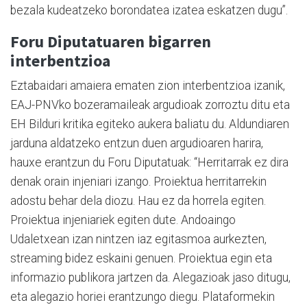
bezala kudeatzeko borondatea izatea eskatzen dugu”.
Foru Diputatuaren bigarren
interbentzioa
Eztabaidari amaiera ematen zion interbentzioa izanik,
EAJ-PNVko bozeramaileak argudioak zorroztu ditu eta
EH Bilduri kritika egiteko aukera baliatu du. Aldundiaren
jarduna aldatzeko entzun duen argudioaren harira,
hauxe erantzun du Foru Diputatuak: “Herritarrak ez dira
denak orain injeniari izango. Proiektua herritarrekin
adostu behar dela diozu. Hau ez da horrela egiten.
Proiektua injeniariek egiten dute. Andoaingo
Udaletxean izan nintzen iaz egitasmoa aurkezten,
streaming bidez eskaini genuen. Proiektua egin eta
informazio publikora jartzen da. Alegazioak jaso ditugu,
eta alegazio horiei erantzungo diegu. Plataformekin