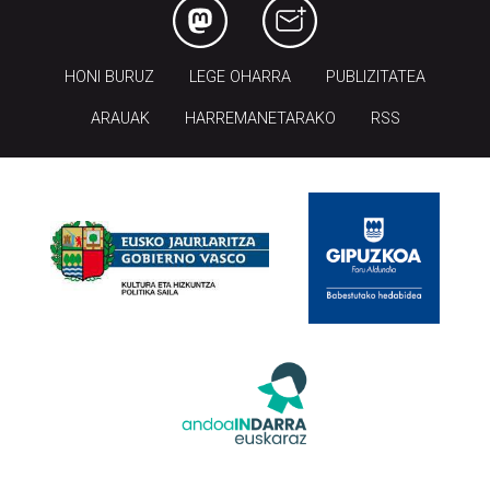
HONI BURUZ
LEGE OHARRA
PUBLIZITATEA
ARAUAK
HARREMANETARAKO
RSS