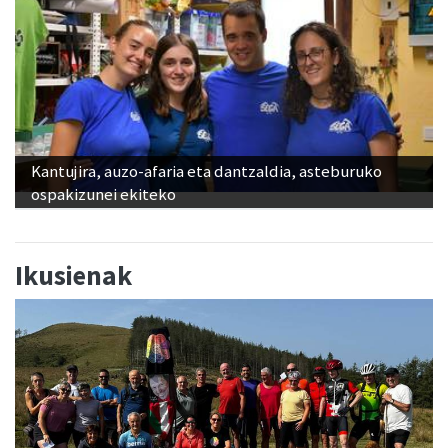
Kantujira, auzo-afaria eta dantzaldia, asteburuko
ospakizunei ekiteko
Ikusienak