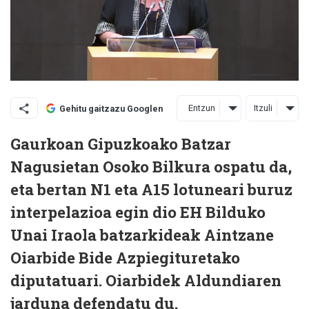
Entzun
Itzuli
Gehitu gaitzazu Googlen
Gaurkoan Gipuzkoako Batzar
Nagusietan Osoko Bilkura ospatu da,
eta bertan N1 eta A15 lotuneari buruz
interpelazioa egin dio EH Bilduko
Unai Iraola batzarkideak Aintzane
Oiarbide Bide Azpiegituretako
diputatuari. Oiarbidek Aldundiaren
jarduna defendatu du.