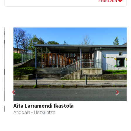
Erantzun
Previous
Next
Aita Larramendi Ikastola
Andoain
- Hezkuntza