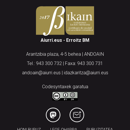
Aiurri.eus - Erroitz BM
Arantzibia plaza, 4-5 behea | ANDOAIN
Tel.: 943 300 732 | Faxa: 943 300 731
andoain@aiurri.eus | idazkaritza@aiurri.eus
Codesyntaxek garatua
HONI BURUZ
LEGE OHARRA
PUBLIZITATEA