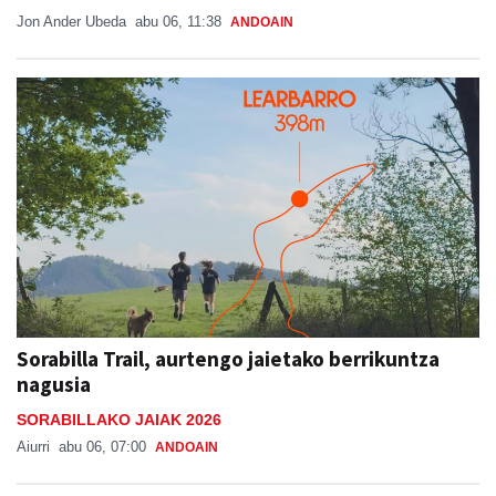
Jon Ander Ubeda
abu 06, 11:38
ANDOAIN
Sorabilla Trail, aurtengo jaietako berrikuntza
nagusia
SORABILLAKO JAIAK 2026
Aiurri
abu 06, 07:00
ANDOAIN