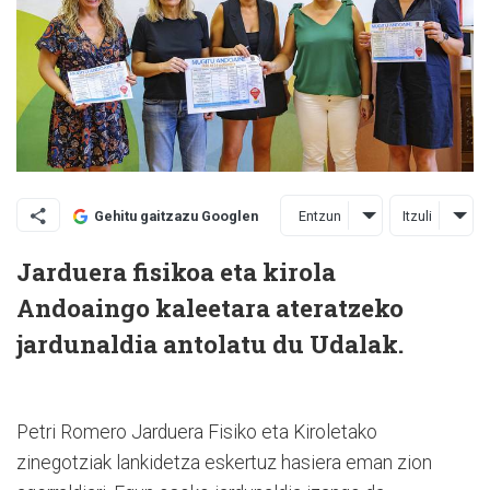
Entzun
Itzuli
Gehitu gaitzazu Googlen
Jarduera fisikoa eta kirola
Andoaingo kaleetara ateratzeko
jardunaldia antolatu du Udalak.
Petri Romero Jarduera Fisiko eta Kiroletako
zinegotziak lankidetza eskertuz hasiera eman zion