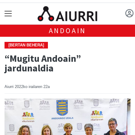
ANDOAIN
[BERTAN BEHERA]
“Mugitu Andoain”
jardunaldia
Aiurri
2022ko irailaren 22a