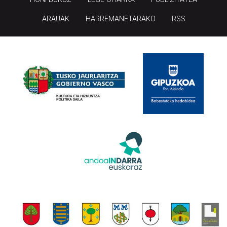
ARAUAK
HARREMANETARAKO
RSS