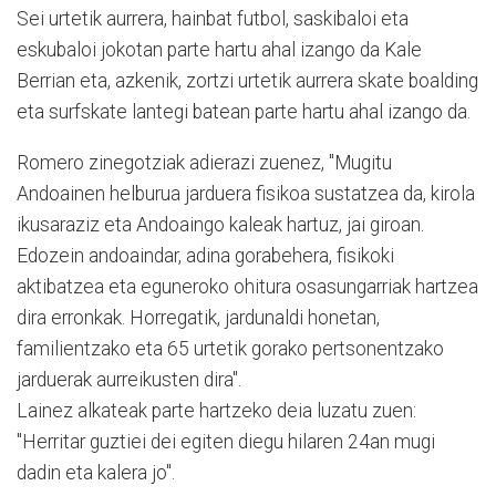
Sei urtetik aurrera, hainbat futbol, saskibaloi eta
eskubaloi jokotan parte hartu ahal izango da Kale
Berrian eta, azkenik, zortzi urtetik aurrera skate boalding
eta surfskate lantegi batean parte hartu ahal izango da.
Romero zinegotziak adierazi zuenez, "Mugitu
Andoainen helburua jarduera fisikoa sustatzea da, kirola
ikusaraziz eta Andoaingo kaleak hartuz, jai giroan.
Edozein andoaindar, adina gorabehera, fisikoki
aktibatzea eta eguneroko ohitura osasungarriak hartzea
dira erronkak. Horregatik, jardunaldi honetan,
familientzako eta 65 urtetik gorako pertsonentzako
jarduerak aurreikusten dira".
Lainez alkateak parte hartzeko deia luzatu zuen:
"Herritar guztiei dei egiten diegu hilaren 24an mugi
dadin eta kalera jo".