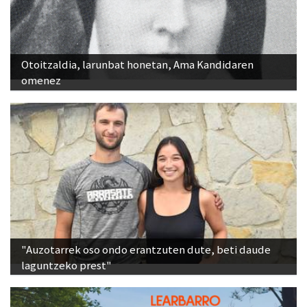
Otoitzaldia, larunbat honetan, Ama Kandidaren
omenez
"Auzotarrek oso ondo erantzuten dute, beti daude
laguntzeko prest"