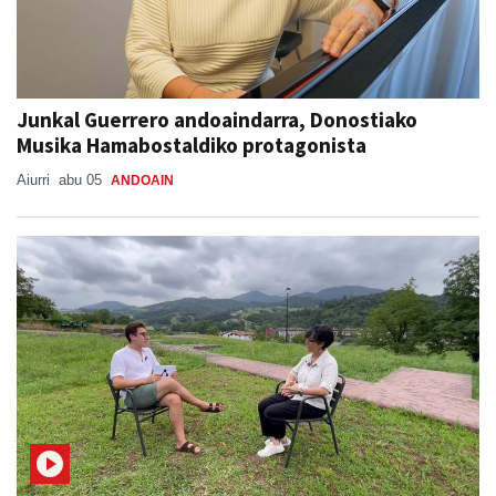
Junkal Guerrero andoaindarra, Donostiako
Musika Hamabostaldiko protagonista
Aiurri
abu 05
ANDOAIN