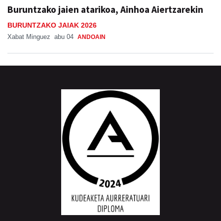
Buruntzako jaien atarikoa, Ainhoa Aiertzarekin
BURUNTZAKO JAIAK 2026
Xabat Minguez
abu 04
ANDOAIN