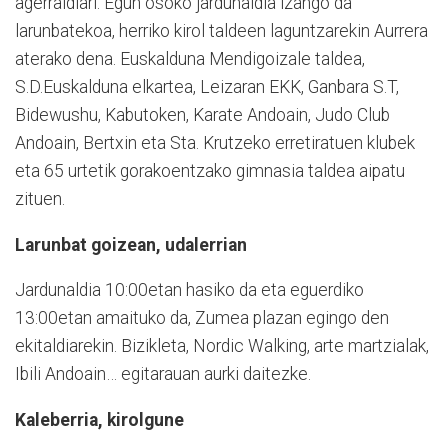
agerraldiari. Egun osoko jardunaldia izango da
larunbatekoa, herriko kirol taldeen laguntzarekin Aurrera
aterako dena. Euskalduna Mendigoizale taldea,
S.D.Euskalduna elkartea, Leizaran EKK, Ganbara S.T,
Bidewushu, Kabutoken, Karate Andoain, Judo Club
Andoain, Bertxin eta Sta. Krutzeko erretiratuen klubek
eta 65 urtetik gorakoentzako gimnasia taldea aipatu
zituen.
Larunbat goizean, udalerrian
Jardunaldia 10:00etan hasiko da eta eguerdiko
13:00etan amaituko da, Zumea plazan egingo den
ekitaldiarekin. Bizikleta, Nordic Walking, arte martzialak,
Ibili Andoain… egitarauan aurki daitezke.
Kaleberria, kirolgune