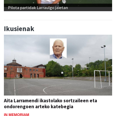
Pilota partidak Larraulgo jaietan
Ikusienak
Aita Larramendi ikastolako sortzaileen eta
ondorengoen arteko katebegia
IN MEMORIAM