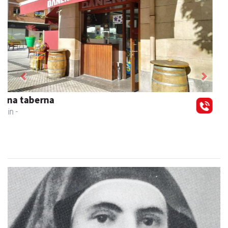
Previous
Next
Leizaran Institutua
Andoain
- Hezkuntza