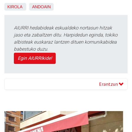
KIROLA
ANDOAIN
AIURRI hedabideak eskualdeko nortasun hitzak
jaso eta zabaltzen ditu. Harpidedun eginda, tokiko
albisteak euskaraz lantzen dituen komunikabidea
babestuko duzu.
Egin AIURRIkide!
Erantzun