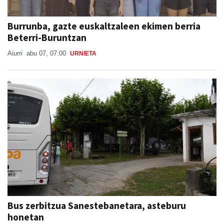
Burrunba, gazte euskaltzaleen ekimen berria
Beterri-Buruntzan
Aiurri
abu 07, 07:00
URNIETA
Bus zerbitzua Sanestebanetara, asteburu
honetan