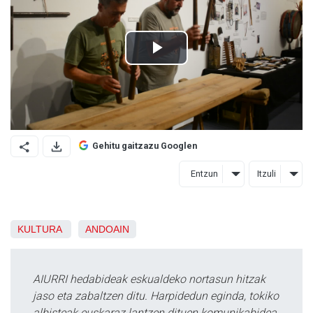
Gehitu gaitzazu Googlen
Entzun
Itzuli
KULTURA
ANDOAIN
AIURRI hedabideak eskualdeko nortasun hitzak
jaso eta zabaltzen ditu. Harpidedun eginda, tokiko
albisteak euskaraz lantzen dituen komunikabidea