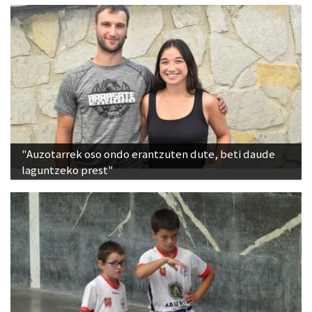
"Auzotarrek oso ondo erantzuten dute, beti daude
laguntzeko prest"