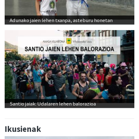
Adunako jaien lehen txanpa, asteburu honetan
Santio jaiak: Udalaren lehen balorazioa
Ikusienak