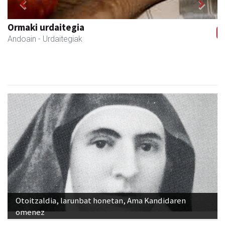
Previous
Next
Mendi autoeskola
Andoain
- Autoeskolak
Otoitzaldia, larunbat honetan, Ama Kandidaren
omenez