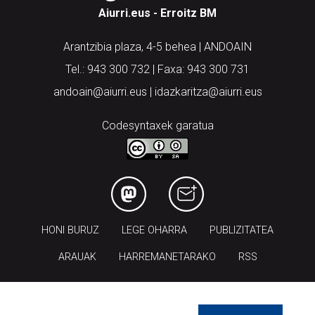
Aiurri.eus - Erroitz BM
Arantzibia plaza, 4-5 behea | ANDOAIN
Tel.: 943 300 732 | Faxa: 943 300 731
andoain@aiurri.eus | idazkaritza@aiurri.eus
Codesyntaxek garatua
HONI BURUZ
LEGE OHARRA
PUBLIZITATEA
ARAUAK
HARREMANETARAKO
RSS