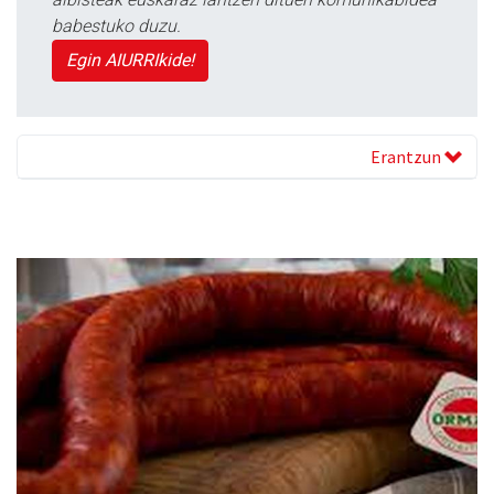
babestuko duzu.
Egin AIURRIkide!
Erantzun