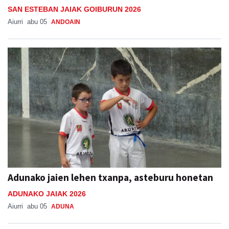
SAN ESTEBAN JAIAK GOIBURUN 2026
Aiurri
abu 05
ANDOAIN
Adunako jaien lehen txanpa, asteburu honetan
ADUNAKO JAIAK 2026
Aiurri
abu 05
ADUNA