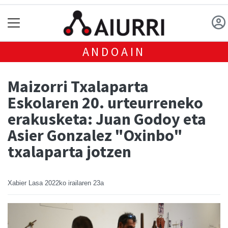
ANDOAIN
Maizorri Txalaparta
Eskolaren 20. urteurreneko
erakusketa: Juan Godoy eta
Asier Gonzalez "Oxinbo"
txalaparta jotzen
Xabier Lasa
2022ko irailaren 23a