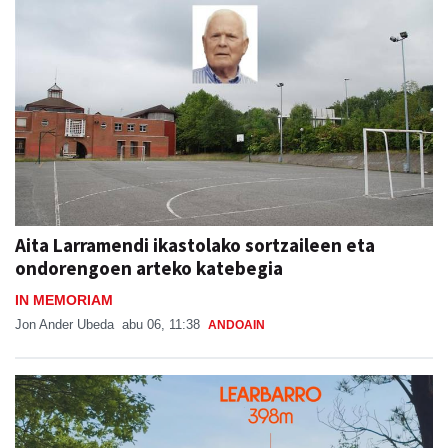
Aita Larramendi ikastolako sortzaileen eta
ondorengoen arteko katebegia
IN MEMORIAM
Jon Ander Ubeda
abu 06, 11:38
ANDOAIN