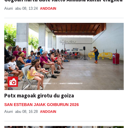
Aiurri
abu 08, 13:24
ANDOAIN
Potx magoak girotu du goiza
SAN ESTEBAN JAIAK GOIBURUN 2026
Aiurri
abu 08, 16:28
ANDOAIN