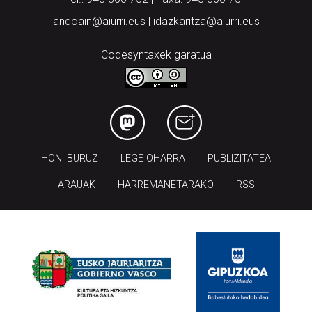
andoain@aiurri.eus | idazkaritza@aiurri.eus
Codesyntaxek garatua
HONI BURUZ
LEGE OHARRA
PUBLIZITATEA
ARAUAK
HARREMANETARAKO
RSS