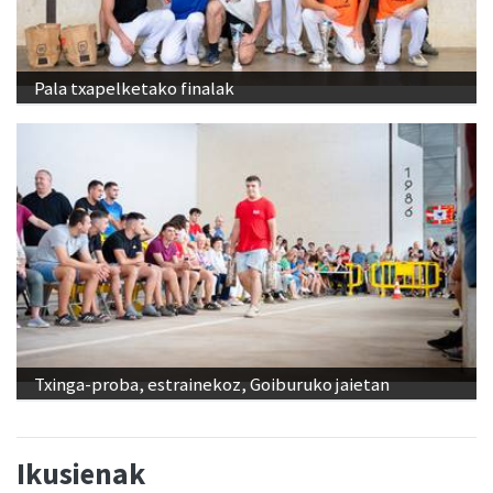
Pala txapelketako finalak
Txinga-proba, estrainekoz, Goiburuko jaietan
Ikusienak