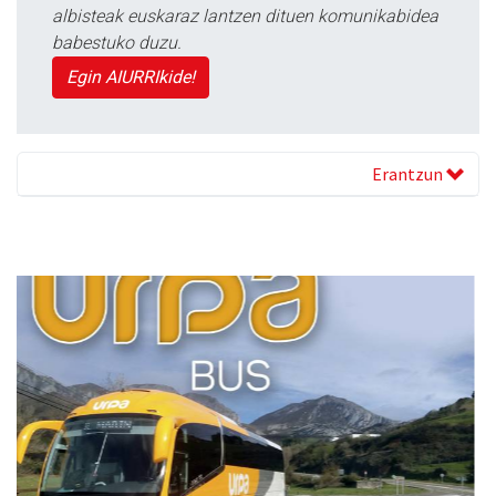
albisteak euskaraz lantzen dituen komunikabidea
babestuko duzu.
Egin AIURRIkide!
Erantzun