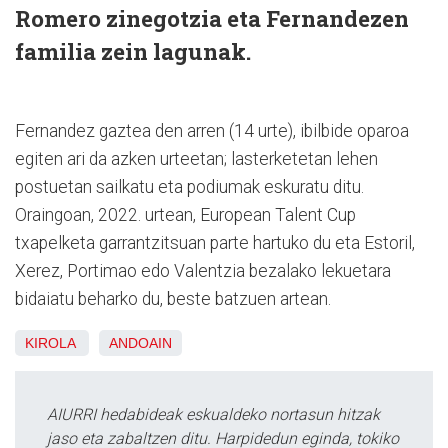
Romero zinegotzia eta Fernandezen
familia zein lagunak.
Fernandez gaztea den arren (14 urte), ibilbide oparoa
egiten ari da azken urteetan; lasterketetan lehen
postuetan sailkatu eta podiumak eskuratu ditu.
Oraingoan, 2022. urtean, European Talent Cup
txapelketa garrantzitsuan parte hartuko du eta Estoril,
Xerez, Portimao edo Valentzia bezalako lekuetara
bidaiatu beharko du, beste batzuen artean.
KIROLA
ANDOAIN
AIURRI hedabideak eskualdeko nortasun hitzak
jaso eta zabaltzen ditu. Harpidedun eginda, tokiko