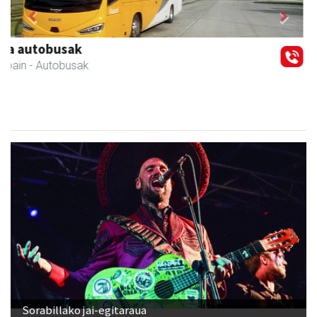
Previous
Next
Kulunka aeroyoga zentroa
Andoain
- Aeroyoga
Sorabillako jai-egitaraua