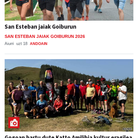
San Esteban jaiak Goiburun
SAN ESTEBAN JAIAK GOIBURUN 2026
Aiurri
uzt 18
ANDOAIN
Gogoan hartu dute Katto Amilibia kultur eragilea