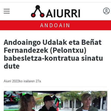
ANDOAIN
Andoaingo Udalak eta Beñat
Fernandezek (Pelontxu)
babesletza-kontratua sinatu
dute
Aiurri
2022ko irailaren 27a