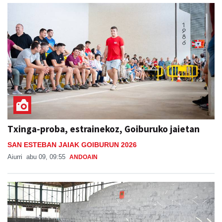
Txinga-proba, estrainekoz, Goiburuko jaietan
SAN ESTEBAN JAIAK GOIBURUN 2026
Aiurri
abu 09, 09:55
ANDOAIN