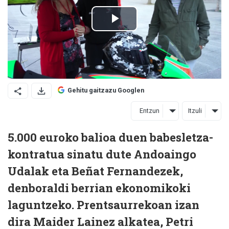
Gehitu gaitzazu Googlen
Entzun
Itzuli
5.000 euroko balioa duen babesletza-
kontratua sinatu dute Andoaingo
Udalak eta Beñat Fernandezek,
denboraldi berrian ekonomikoki
laguntzeko. Prentsaurrekoan izan
dira Maider Lainez alkatea, Petri