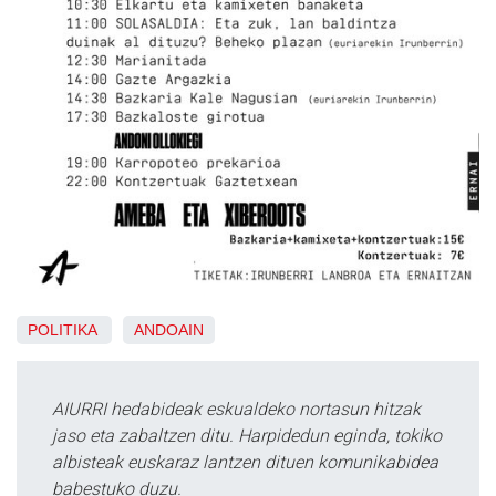
POLITIKA
ANDOAIN
AIURRI hedabideak eskualdeko nortasun hitzak
jaso eta zabaltzen ditu. Harpidedun eginda, tokiko
albisteak euskaraz lantzen dituen komunikabidea
babestuko duzu.