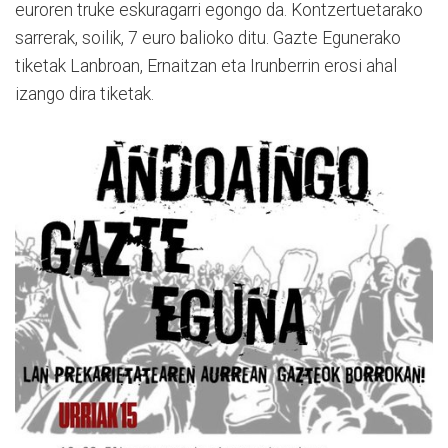
euroren truke eskuragarri egongo da. Kontzertuetarako
sarrerak, soilik, 7 euro balioko ditu. Gazte Egunerako
tiketak Lanbroan, Ernaitzan eta Irunberrin erosi ahal
izango dira tiketak.