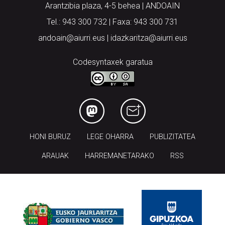
Arantzibia plaza, 4-5 behea | ANDOAIN
Tel.: 943 300 732 | Faxa: 943 300 731
andoain@aiurri.eus | idazkaritza@aiurri.eus
Codesyntaxek garatua
HONI BURUZ
LEGE OHARRA
PUBLIZITATEA
ARAUAK
HARREMANETARAKO
RSS