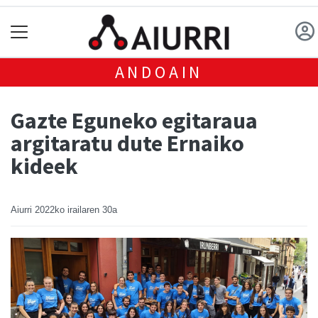
ANDOAIN
Gazte Eguneko egitaraua
argitaratu dute Ernaiko
kideek
Aiurri
2022ko irailaren 30a