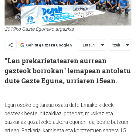
2019ko Gazte Eguneko argazkia
Entzun
Itzuli
Gehitu gaitzazu Googlen
"Lan prekarietatearen aurrean
gazteok borrokan" lemapean antolatu
dute Gazte Eguna, urriaren 15ean.
Egun osoko egitaraua osatu dute Ernaiko kideek;
besteak beste, hitzaldiaz, poteoaz, musikaz eta
bazkariaz gozatzeko aukera egonen da, beste batzuen
artean. Bazkaria, kamiseta eta kontzertuen sarrera 15