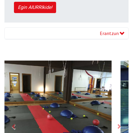
Egin AIURRIkide!
Erantzun
Previous
Next