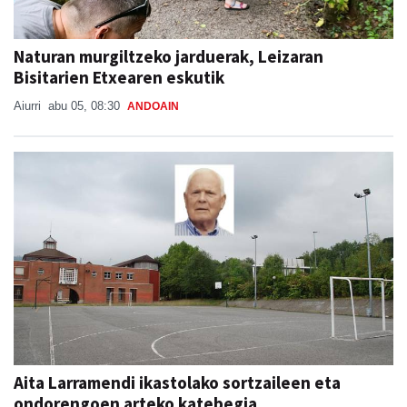
Naturan murgiltzeko jarduerak, Leizaran
Bisitarien Etxearen eskutik
Aiurri
abu 05, 08:30
ANDOAIN
Aita Larramendi ikastolako sortzaileen eta
ondorengoen arteko katebegia