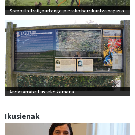
Sorabilla Trail, aurtengo jaietako berrikuntza nagusia
Andazarrate: Eusteko kemena
Ikusienak