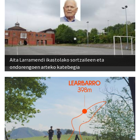
Aita Larramendi ikastolako sortzaileen eta
ondorengoen arteko katebegia