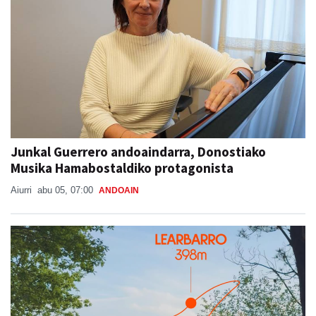
Junkal Guerrero andoaindarra, Donostiako
Musika Hamabostaldiko protagonista
Aiurri
abu 05, 07:00
ANDOAIN