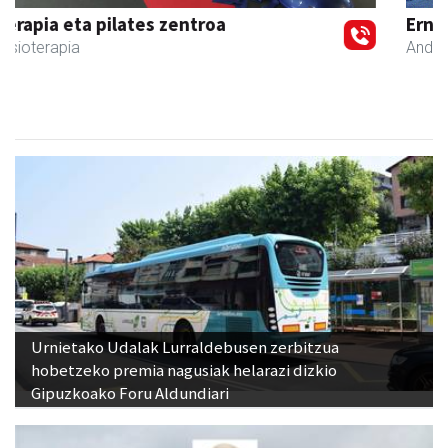
Ernaitza liburu-denda
Andoain
- Liburu-dendak
Urnietako Udalak Lurraldebusen zerbitzua
hobetzeko premia nagusiak helarazi dizkio
Gipuzkoako Foru Aldundiari