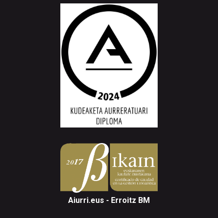
Aiurri.eus - Erroitz BM