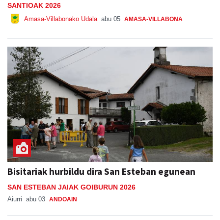
SANTIOAK 2026
Amasa-Villabonako Udala
abu 05
AMASA-VILLABONA
Bisitariak hurbildu dira San Esteban egunean
SAN ESTEBAN JAIAK GOIBURUN 2026
Aiurri
abu 03
ANDOAIN