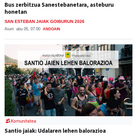
Bus zerbitzua Sanestebanetara, asteburu
honetan
SAN ESTEBAN JAIAK GOIBURUN 2026
Aiurri
abu 05, 07:00
ANDOAIN
Komunitatea
Santio jaiak: Udalaren lehen balorazioa