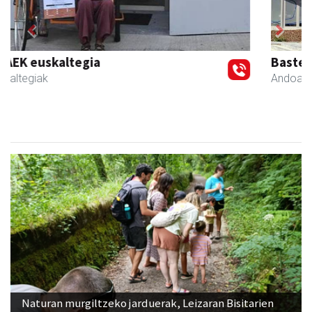
Previous
Next
Bastero Kulturgunea
Andoain
- Kulturguneak
Naturan murgiltzeko jarduerak, Leizaran Bisitarien