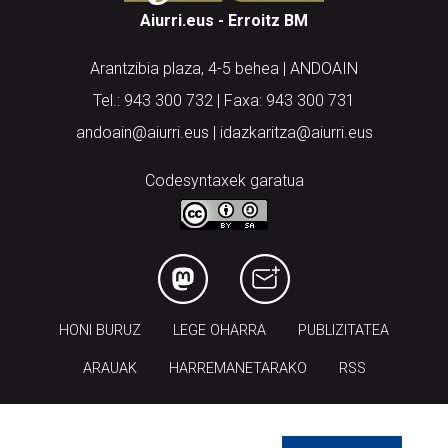
Aiurri.eus - Erroitz BM
Arantzibia plaza, 4-5 behea | ANDOAIN
Tel.: 943 300 732 | Faxa: 943 300 731
andoain@aiurri.eus | idazkaritza@aiurri.eus
Codesyntaxek garatua
HONI BURUZ
LEGE OHARRA
PUBLIZITATEA
ARAUAK
HARREMANETARAKO
RSS