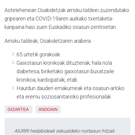
Astelehenean Osakidetzak arrisku-taldeei zuzendutako
gripearen eta COVID-19aren aurkako txertaketa-
kanpaina hasi zuen Euskadiko osasun-zentroetan.
Arrisku taldeak, Osakidetzaren arabera:
65 urtetik gorakoak.
Gaixotasun kronikoak dituztenak, hala nola
diabetesa, biriketako gaixotasun buxatzaile
kronikoa, kardiopatiak, etab.
Haurdun dauden emakumeak eta osasun-arloko
eta eremu soziosanitarioko profesionalak
GIZARTEA
ANDOAIN
AIURRI hedabideak eskualdeko nortasun hitzak