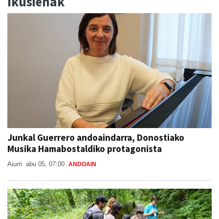
Ikusienak
Junkal Guerrero andoaindarra, Donostiako
Musika Hamabostaldiko protagonista
Aiurri
abu 05, 07:00
ANDOAIN