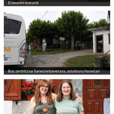
Etxearen eskutik
Bus zerbitzua Sanestebanetara, asteburu honetan