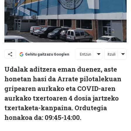
Entzun
Itzuli
Gehitu gaitzazu Googlen
Udalak aditzera eman duenez, aste
honetan hasi da Arrate pilotalekuan
gripearen aurkako eta COVID-aren
aurkako txertoaren 4 dosia jartzeko
txertaketa-kanpaina. Ordutegia
honakoa da: 09:45-14:00.