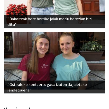
"Bakoitzak bere herriko jaiak modu berezian bizi
ditu"
"Ostiraleko kontzertu gaua izaten da jaietako
jendetsuena"