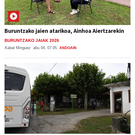
Buruntzako jaien atarikoa, Ainhoa Aiertzarekin
BURUNTZAKO JAIAK 2026
Xabat Minguez
abu 04, 07:05
ANDOAIN