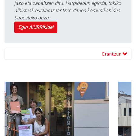
jaso eta zabaltzen ditu. Harpidedun eginda, tokiko
albisteak euskaraz lantzen dituen komunikabidea
babestuko duzu.
Egin AIURRIkide!
Erantzun