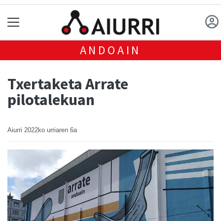
ANDOAIN
Txertaketa Arrate
pilotalekuan
Aiurri
2022ko urriaren 6a