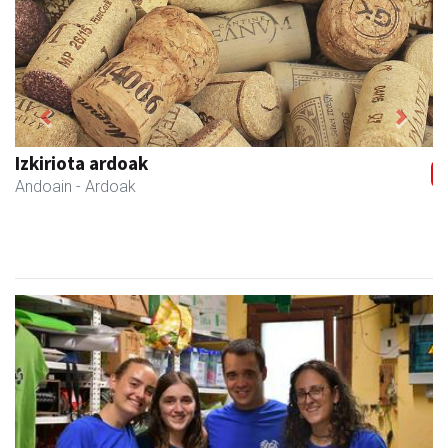
Previous
Next
Coviran Karrika
Andoain
- Janari-dendak