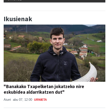
Ikusienak
"Banakako Txapelketan jokatzeko nire
eskubidea aldarrikatzen dut"
Aiurri
abu 07, 12:00
URNIETA