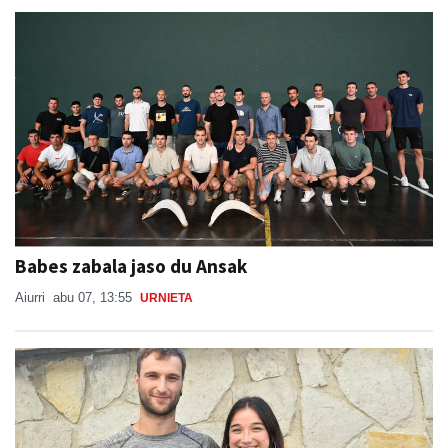
Babes zabala jaso du Ansak
Aiurri
abu 07, 13:55
URNIETA