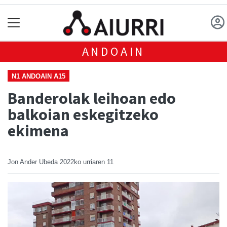
ANDOAIN
N1 ANDOAIN A15
Banderolak leihoan edo
balkoian eskegitzeko
ekimena
Jon Ander Ubeda
2022ko urriaren 11