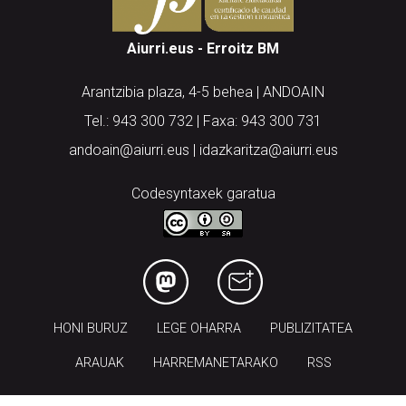
Aiurri.eus - Erroitz BM
Arantzibia plaza, 4-5 behea | ANDOAIN
Tel.: 943 300 732 | Faxa: 943 300 731
andoain@aiurri.eus | idazkaritza@aiurri.eus
Codesyntaxek garatua
HONI BURUZ
LEGE OHARRA
PUBLIZITATEA
ARAUAK
HARREMANETARAKO
RSS