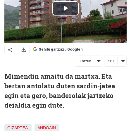
Gehitu gaitzazu Googlen
Entzun
Itzuli
Mimendin amaitu da martxa. Eta
bertan antolatu duten sardin-jatea
egin eta gero, banderolak jartzeko
deialdia egin dute.
GIZARTEA
ANDOAIN