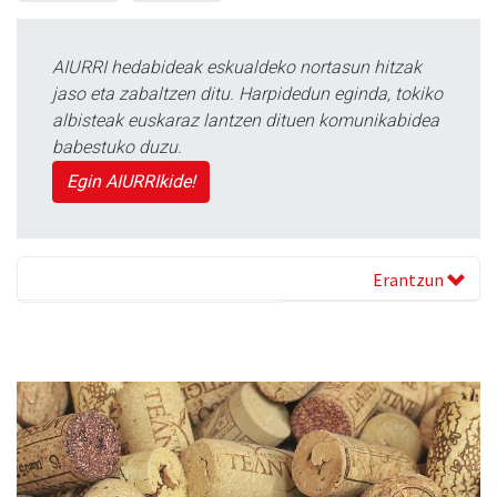
AIURRI hedabideak eskualdeko nortasun hitzak
jaso eta zabaltzen ditu. Harpidedun eginda, tokiko
albisteak euskaraz lantzen dituen komunikabidea
babestuko duzu.
Egin AIURRIkide!
Erantzun