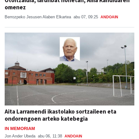
Otoitzaldia, larunbat honetan, Ama Kandidaren
omenez
Berrozpeko Jesusen Alaben Elkartea
abu 07, 09:25
ANDOAIN
Aita Larramendi ikastolako sortzaileen eta
ondorengoen arteko katebegia
IN MEMORIAM
Jon Ander Ubeda
abu 06, 11:38
ANDOAIN