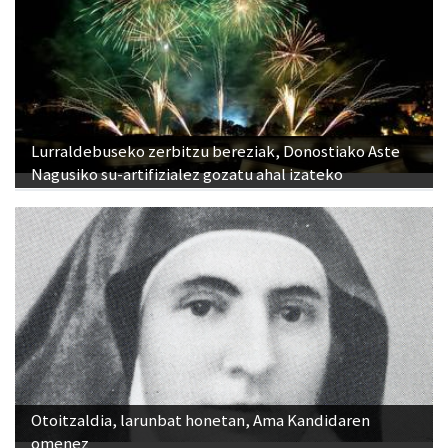
Lurraldebuseko zerbitzu bereziak, Donostiako Aste
Nagusiko su-artifizialez gozatu ahal izateko
Otoitzaldia, larunbat honetan, Ama Kandidaren
omenez