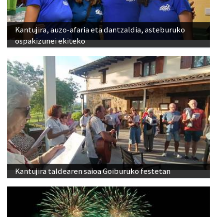
Kantujira, auzo-afaria eta dantzaldia, asteburuko
ospakizunei ekiteko
Kantujira taldearen saioa Goiburuko festetan